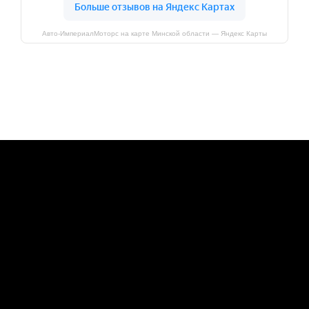
Авто-ИмпериалМоторс на карте Минской области — Яндекс Карты