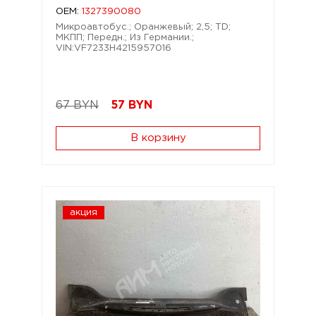
OEM:
1327390080
Микроавтобус.; Оранжевый; 2,5; TD;
МКПП; Передн.; Из Германии.;
VIN:VF7233H4215957016
67 BYN
57
BYN
В корзину
акция