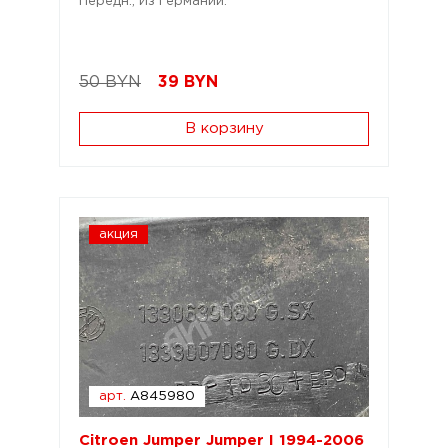
Передн.; Из Германии.
50 BYN
39
BYN
В корзину
акция
арт.
A845980
Citroen Jumper Jumper I 1994-2006