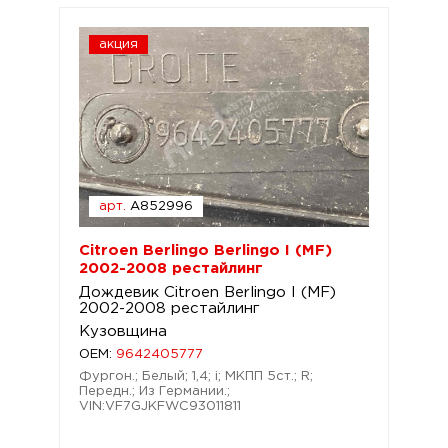
акция
арт.
A852996
Citroen Berlingo Berlingo I (MF)
2002-2008 рестайлинг
Дождевик Citroen Berlingo I (MF)
2002-2008 рестайлинг
Кузовщина
OEM:
9642405777
Фургон.; Белый; 1,4; i; МКПП 5ст.; R;
Передн.; Из Германии.;
VIN:VF7GJKFWC93011811