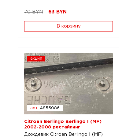
70 BYN
63
BYN
В корзину
акция
арт.
A855086
Citroen Berlingo Berlingo I (MF)
2002-2008 рестайлинг
Дождевик Citroen Berlingo I (MF)