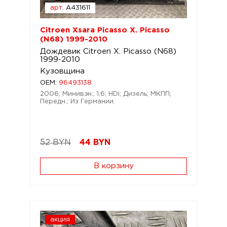
арт.
A431611
Citroen Xsara Picasso X. Picasso
(N68) 1999-2010
Дождевик Citroen X. Picasso (N68)
1999-2010
Кузовщина
OEM:
96493138
2006; Минивэн.; 1,6; HDi; Дизель; МКПП;
Передн.; Из Германии.
52 BYN
44
BYN
В корзину
акция