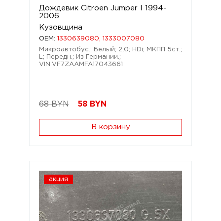
Дождевик Citroen Jumper I 1994-
2006
Кузовщина
OEM:
1330639080, 1333007080
Микроавтобус.; Белый; 2,0; HDi; МКПП 5ст.;
L; Передн.; Из Германии.;
VIN:VF7ZAAMFA17043661
68 BYN
58
BYN
В корзину
акция