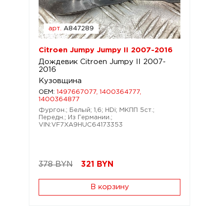
арт.
A847289
Citroen Jumpy Jumpy II 2007-2016
Дождевик Citroen Jumpy II 2007-
2016
Кузовщина
OEM:
1497667077, 1400364777,
1400364877
Фургон.; Белый; 1,6; HDi; МКПП 5ст.;
Передн.; Из Германии.;
VIN:VF7XA9HUC64173353
378 BYN
321
BYN
В корзину