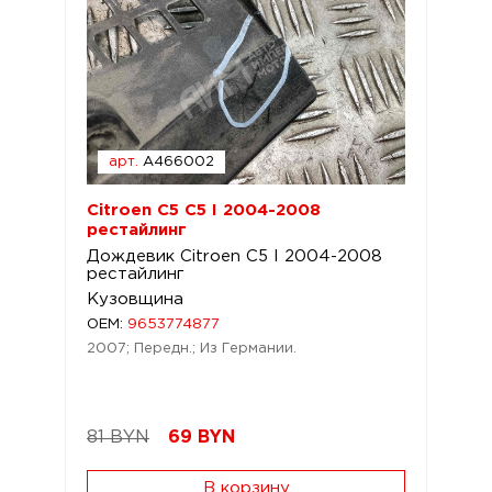
арт.
A466002
Citroen C5 C5 I 2004-2008
рестайлинг
Дождевик Citroen C5 I 2004-2008
рестайлинг
Кузовщина
OEM:
9653774877
2007; Передн.; Из Германии.
81 BYN
69
BYN
В корзину