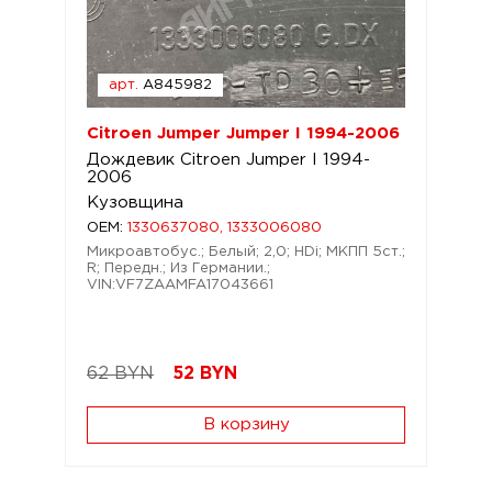
арт.
A845982
Citroen Jumper Jumper I 1994-2006
Дождевик Citroen Jumper I 1994-
2006
Кузовщина
OEM:
1330637080, 1333006080
Микроавтобус.; Белый; 2,0; HDi; МКПП 5ст.;
R; Передн.; Из Германии.;
VIN:VF7ZAAMFA17043661
62 BYN
52
BYN
В корзину