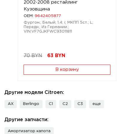
2002-2008 рестайлинг
Кузовщина
OEM:
9642405877
Фургон.; Белый; 1,4; i; МКПП 5ст.; L;
Передн.; Из Германии.;
VIN:VF7GJKFWC93011811
70 BYN
63
BYN
В корзину
Другие модели Citroen:
AX
Berlingo
C1
C2
C3
еще
Другие запчасти:
Амортизатор капота