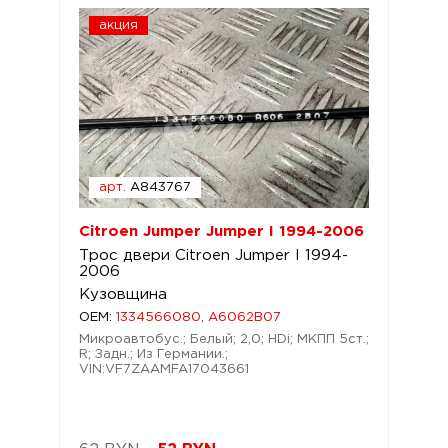
акция
арт.
A843767
Citroen Jumper Jumper I 1994-2006
Трос двери Citroen Jumper I 1994-
2006
Кузовщина
OEM:
1334566080, A6062B07
Микроавтобус.; Белый; 2,0; HDi; МКПП 5ст.;
R; Задн.; Из Германии.;
VIN:VF7ZAAMFA17043661