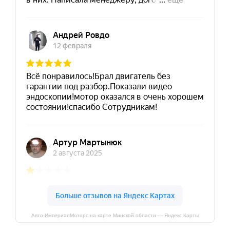
Авто-ИмпериалМоторс на карте Минской области — Яндекс Карты