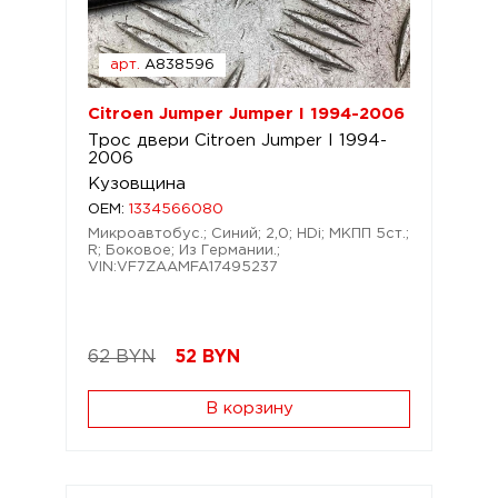
арт.
A838596
Citroen Jumper Jumper I 1994-2006
Трос двери Citroen Jumper I 1994-
2006
Кузовщина
OEM:
1334566080
Микроавтобус.; Синий; 2,0; HDi; МКПП 5ст.;
R; Боковое; Из Германии.;
VIN:VF7ZAAMFA17495237
62 BYN
52
BYN
В корзину