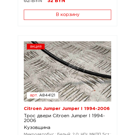
62 BYN
52
BYN
В корзину
акция
арт.
A844121
Citroen Jumper Jumper I 1994-2006
Трос двери Citroen Jumper I 1994-
2006
Кузовщина
Микроавтобус.; Белый; 2,0; HDi; МКПП 5ст.;