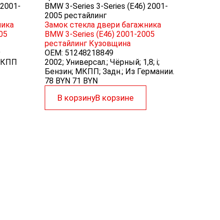
 2001-
BMW 3-Series 3-Series (E46) 2001-
2005 рестайлинг
ника
Замок стекла двери багажника
05
BMW 3-Series (E46) 2001-2005
рестайлинг
Кузовщина
9
OEM:
51248218849
 МКПП
2002; Универсал.; Чёрный; 1,8; i;
Бензин; МКПП; Задн.; Из Германии.
78 BYN
71
BYN
В корзину
В корзине