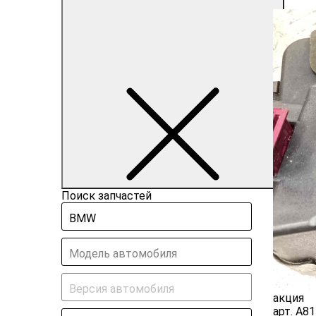
Поиск запчастей
BMW
Модель автомобиля
Версия автомобиля
акция
арт.
A81