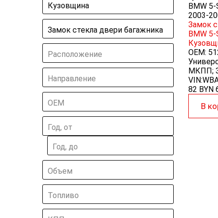
Кузовщина
BMW 5-S
2003-20
Замок с
Замок стекла двери багажника
BMW 5-S
Кузовщ
OEM:
51
Расположение
Универс
МКПП; З
Направление
VIN:WB
82 BYN
ОЕМ
В ко
Год, от
Год, до
Объем
Топливо