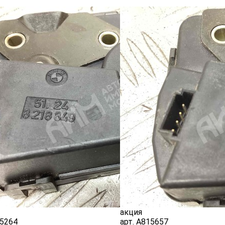
акция
5264
арт.
A815657