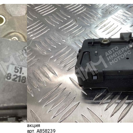
акция
арт.
A858239