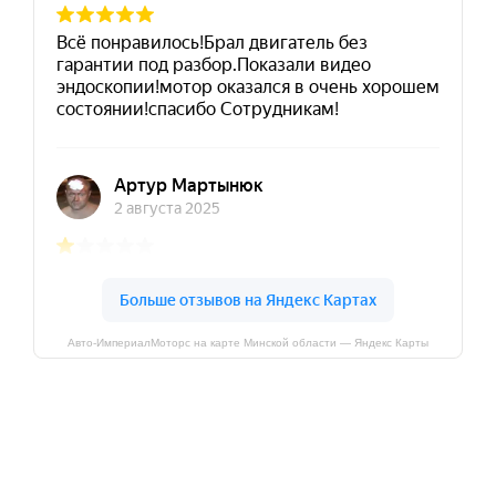
Авто-ИмпериалМоторс на карте Минской области — Яндекс Карты