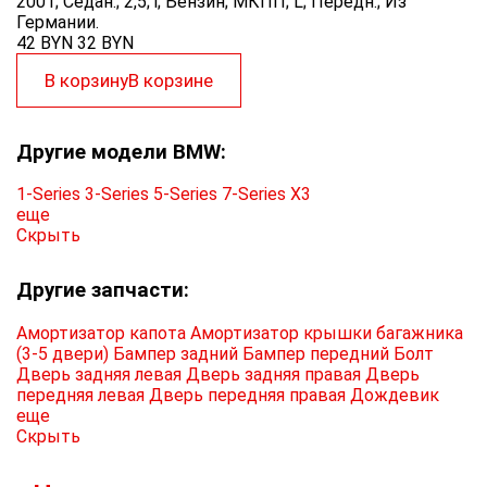
2001; Седан.; 2,5; i; Бензин; МКПП; L; Передн.; Из
Германии.
42 BYN
32
BYN
В корзину
В корзине
Другие модели BMW:
1-Series
3-Series
5-Series
7-Series
X3
еще
Скрыть
Другие запчасти:
Амортизатор капота
Амортизатор крышки багажника
(3-5 двери)
Бампер задний
Бампер передний
Болт
Дверь задняя левая
Дверь задняя правая
Дверь
передняя левая
Дверь передняя правая
Дождевик
еще
Скрыть