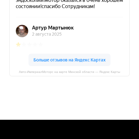
Авто-ИмпериалМоторс на карте Минской области — Яндекс Карты