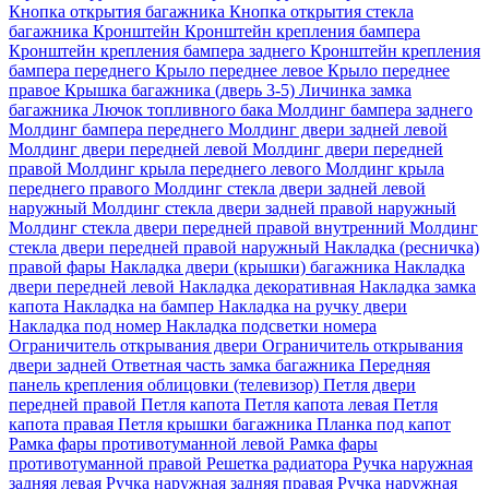
Кнопка открытия багажника
Кнопка открытия стекла
багажника
Кронштейн
Кронштейн крепления бампера
Кронштейн крепления бампера заднего
Кронштейн крепления
бампера переднего
Крыло переднее левое
Крыло переднее
правое
Крышка багажника (дверь 3-5)
Личинка замка
багажника
Лючок топливного бака
Молдинг бампера заднего
Молдинг бампера переднего
Молдинг двери задней левой
Молдинг двери передней левой
Молдинг двери передней
правой
Молдинг крыла переднего левого
Молдинг крыла
переднего правого
Молдинг стекла двери задней левой
наружный
Молдинг стекла двери задней правой наружный
Молдинг стекла двери передней правой внутренний
Молдинг
стекла двери передней правой наружный
Накладка (ресничка)
правой фары
Накладка двери (крышки) багажника
Накладка
двери передней левой
Накладка декоративная
Накладка замка
капота
Накладка на бампер
Накладка на ручку двери
Накладка под номер
Накладка подсветки номера
Ограничитель открывания двери
Ограничитель открывания
двери задней
Ответная часть замка багажника
Передняя
панель крепления облицовки (телевизор)
Петля двери
передней правой
Петля капота
Петля капота левая
Петля
капота правая
Петля крышки багажника
Планка под капот
Рамка фары противотуманной левой
Рамка фары
противотуманной правой
Решетка радиатора
Ручка наружная
задняя левая
Ручка наружная задняя правая
Ручка наружная