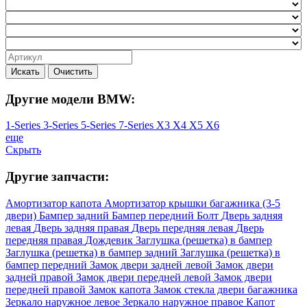
Искать
Очистить
Другие модели BMW:
1-Series
3-Series
5-Series
7-Series
X3
X4
X5
X6
еще
Скрыть
Другие запчасти:
Амортизатор капота
Амортизатор крышки багажника (3-5
двери)
Бампер задний
Бампер передний
Болт
Дверь задняя
левая
Дверь задняя правая
Дверь передняя левая
Дверь
передняя правая
Дождевик
Заглушка (решетка) в бампер
Заглушка (решетка) в бампер задний
Заглушка (решетка) в
бампер передний
Замок двери задней левой
Замок двери
задней правой
Замок двери передней левой
Замок двери
передней правой
Замок капота
Замок стекла двери багажника
Зеркало наружное левое
Зеркало наружное правое
Капот