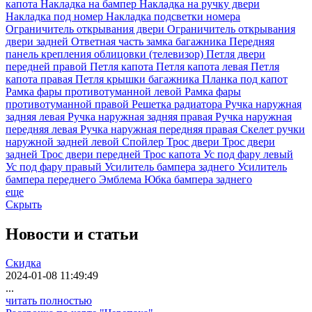
капота
Накладка на бампер
Накладка на ручку двери
Накладка под номер
Накладка подсветки номера
Ограничитель открывания двери
Ограничитель открывания
двери задней
Ответная часть замка багажника
Передняя
панель крепления облицовки (телевизор)
Петля двери
передней правой
Петля капота
Петля капота левая
Петля
капота правая
Петля крышки багажника
Планка под капот
Рамка фары противотуманной левой
Рамка фары
противотуманной правой
Решетка радиатора
Ручка наружная
задняя левая
Ручка наружная задняя правая
Ручка наружная
передняя левая
Ручка наружная передняя правая
Скелет ручки
наружной задней левой
Спойлер
Трос двери
Трос двери
задней
Трос двери передней
Трос капота
Ус под фару левый
Ус под фару правый
Усилитель бампера заднего
Усилитель
бампера переднего
Эмблема
Юбка бампера заднего
еще
Скрыть
Новости
и статьи
Скидка
2024-01-08 11:49:49
...
читать полностью