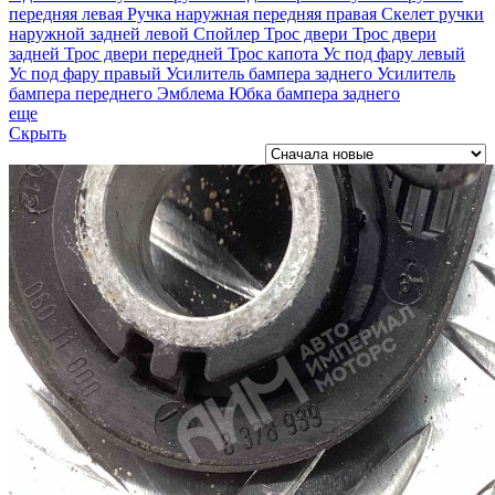
передняя левая
Ручка наружная передняя правая
Скелет ручки
наружной задней левой
Спойлер
Трос двери
Трос двери
задней
Трос двери передней
Трос капота
Ус под фару левый
Ус под фару правый
Усилитель бампера заднего
Усилитель
бампера переднего
Эмблема
Юбка бампера заднего
еще
Скрыть