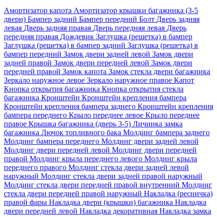
Амортизатор капота
Амортизатор крышки багажника (3-5
двери)
Бампер задний
Бампер передний
Болт
Дверь задняя
левая
Дверь задняя правая
Дверь передняя левая
Дверь
передняя правая
Дождевик
Заглушка (решетка) в бампер
Заглушка (решетка) в бампер задний
Заглушка (решетка) в
бампер передний
Замок двери задней левой
Замок двери
задней правой
Замок двери передней левой
Замок двери
передней правой
Замок капота
Замок стекла двери багажника
Зеркало наружное левое
Зеркало наружное правое
Капот
Кнопка открытия багажника
Кнопка открытия стекла
багажника
Кронштейн
Кронштейн крепления бампера
Кронштейн крепления бампера заднего
Кронштейн крепления
бампера переднего
Крыло переднее левое
Крыло переднее
правое
Крышка багажника (дверь 3-5)
Личинка замка
багажника
Лючок топливного бака
Молдинг бампера заднего
Молдинг бампера переднего
Молдинг двери задней левой
Молдинг двери передней левой
Молдинг двери передней
правой
Молдинг крыла переднего левого
Молдинг крыла
переднего правого
Молдинг стекла двери задней левой
наружный
Молдинг стекла двери задней правой наружный
Молдинг стекла двери передней правой внутренний
Молдинг
стекла двери передней правой наружный
Накладка (ресничка)
правой фары
Накладка двери (крышки) багажника
Накладка
двери передней левой
Накладка декоративная
Накладка замка