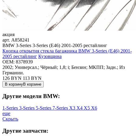
акция
арт.
A858241
BMW 3-Series 3-Series (E46) 2001-2005 рестайлинг
Кнопка открытия стекла багажника BMW 3-Series (E46) 2001-
2005 рестайлинг
Кузовщина
OEM:
8378939
2002; Универсал.; Чёрный; 1,8; i; Бензин; МКПП; Задн.; Из
Германии.
126 BYN
113
BYN
В корзину
В корзине
Другие модели BMW:
1-Series
3-Series
5-Series
7-Series
X3
X4
X5
X6
еще
Скрыть
Другие запчасти: