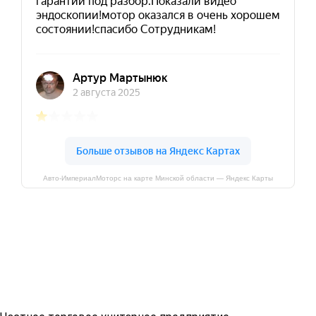
Авто-ИмпериалМоторс на карте Минской области — Яндекс Карты