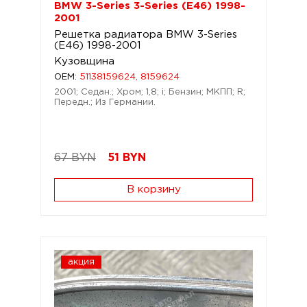
BMW 3-Series 3-Series (E46) 1998-
2001
Решетка радиатора BMW 3-Series
(E46) 1998-2001
Кузовщина
OEM:
51138159624, 8159624
2001; Седан.; Хром; 1,8; i; Бензин; МКПП; R;
Передн.; Из Германии.
67 BYN
51
BYN
В корзину
акция