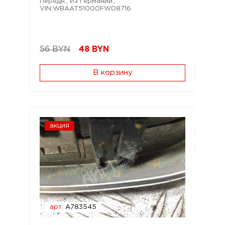
Передн.; Из Германии.;
VIN:WBAAT51000FW08716
56 BYN
48
BYN
В корзину
акция
арт.
A783545