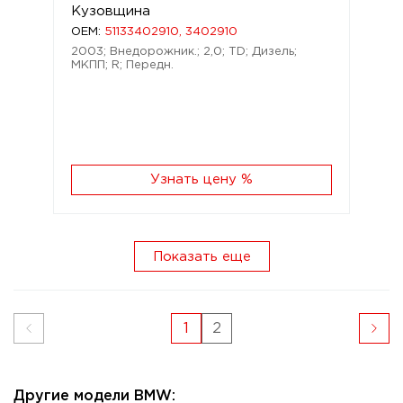
Кузовщина
OEM:
51133402910, 3402910
2003; Внедорожник.; 2,0; TD; Дизель;
МКПП; R; Передн.
Узнать цену %
Показать еще
1
2
Другие модели BMW: