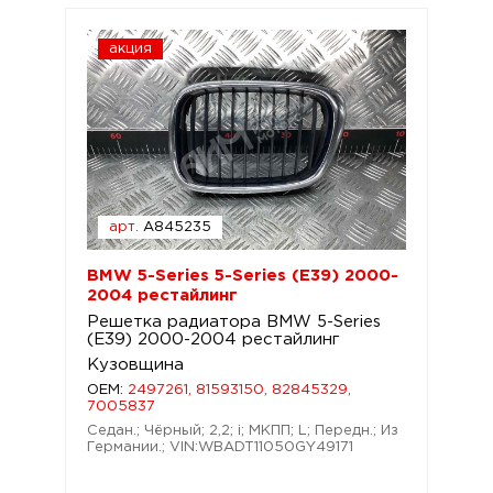
акция
арт.
A845235
BMW 5-Series 5-Series (E39) 2000-
2004 рестайлинг
Решетка радиатора BMW 5-Series
(E39) 2000-2004 рестайлинг
Кузовщина
OEM:
2497261, 81593150, 82845329,
7005837
Седан.; Чёрный; 2,2; i; МКПП; L; Передн.; Из
Германии.; VIN:WBADT11050GY49171