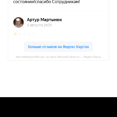
Авто-ИмпериалМоторс на карте Минской области — Яндекс Карты