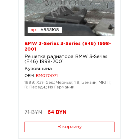
арт.
A855108
BMW 3-Series 3-Series (E46) 1998-
2001
Решетка радиатора BMW 3-Series
(E46) 1998-2001
Кузовщина
OEM:
BM070071
1999; Хэтчбек.; Чёрный; 1,9; Бензин; МКПП;
R; Передн.; Из Германии.
71 BYN
64
BYN
В корзину