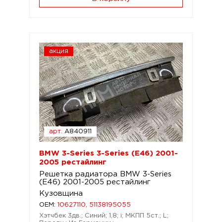
акция
арт.
A840911
BMW 3-Series 3-Series (E46) 2001-
2005 рестайлинг
Решетка радиатора BMW 3-Series
(E46) 2001-2005 рестайлинг
Кузовщина
OEM:
10627110, 51138195055
Хэтчбек 3дв.; Синий; 1,8; i; МКПП 5ст.; L;