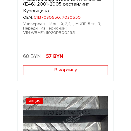
(E46) 2001-2005 рестайлинг
Кузовщина
OEM:
51137030550, 7030550
Универсал.; Чёрный; 2,2; i; МКПП 5ст.; R;
Передн.; Из Германии.;
VIN:WBAEN11020PB00295
68 BYN
57
BYN
В корзину
акция