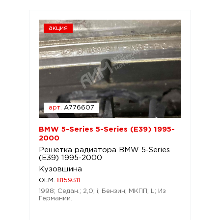
акция
арт.
A776607
BMW 5-Series 5-Series (E39) 1995-
2000
Решетка радиатора BMW 5-Series
(E39) 1995-2000
Кузовщина
OEM:
8159311
1998; Седан.; 2,0; i; Бензин; МКПП; L; Из
Германии.