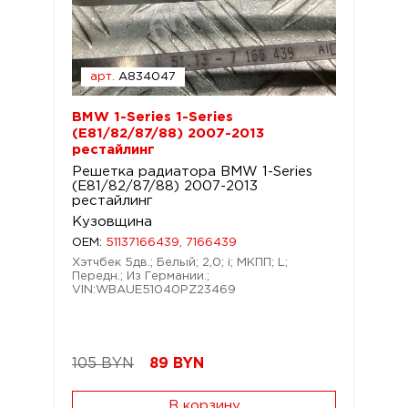
арт.
A834047
BMW 1-Series 1-Series
(E81/82/87/88) 2007-2013
рестайлинг
Решетка радиатора BMW 1-Series
(E81/82/87/88) 2007-2013
рестайлинг
Кузовщина
OEM:
51137166439, 7166439
Хэтчбек 5дв.; Белый; 2,0; i; МКПП; L;
Передн.; Из Германии.;
VIN:WBAUE51040PZ23469
105 BYN
89
BYN
В корзину