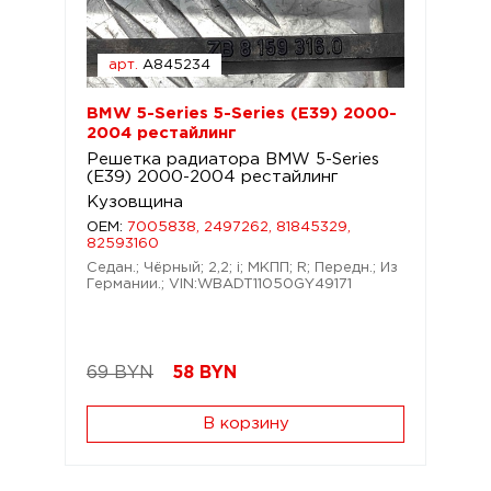
арт.
A845234
BMW 5-Series 5-Series (E39) 2000-
2004 рестайлинг
Решетка радиатора BMW 5-Series
(E39) 2000-2004 рестайлинг
Кузовщина
OEM:
7005838, 2497262, 81845329,
82593160
Седан.; Чёрный; 2,2; i; МКПП; R; Передн.; Из
Германии.; VIN:WBADT11050GY49171
69 BYN
58
BYN
В корзину