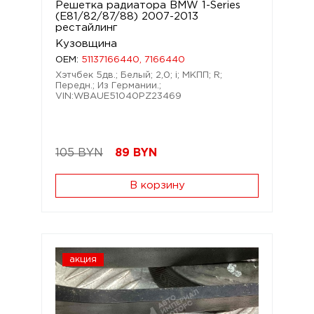
Решетка радиатора BMW 1-Series
(E81/82/87/88) 2007-2013
рестайлинг
Кузовщина
OEM:
51137166440, 7166440
Хэтчбек 5дв.; Белый; 2,0; i; МКПП; R;
Передн.; Из Германии.;
VIN:WBAUE51040PZ23469
105 BYN
89
BYN
В корзину
акция