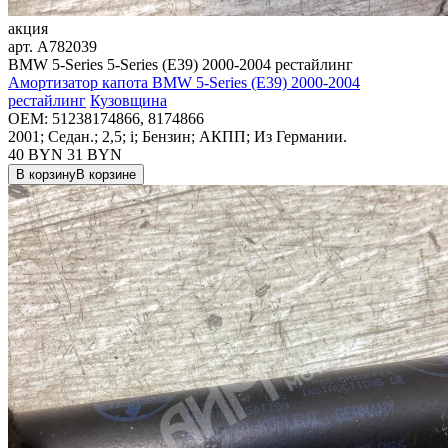
акция
арт.
A782039
BMW 5-Series 5-Series (E39) 2000-2004 рестайлинг
Амортизатор капота BMW 5-Series (E39) 2000-2004
рестайлинг
Кузовщина
OEM:
51238174866, 8174866
2001; Седан.; 2,5; i; Бензин; АКПП; Из Германии.
40 BYN
31
BYN
В корзину
В корзине