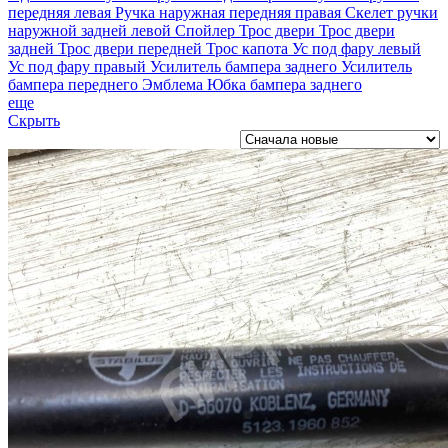
передняя левая
Ручка наружная передняя правая
Скелет ручки
наружной задней левой
Спойлер
Трос двери
Трос двери
задней
Трос двери передней
Трос капота
Ус под фару левый
Ус под фару правый
Усилитель бампера заднего
Усилитель
бампера переднего
Эмблема
Юбка бампера заднего
еще
Скрыть