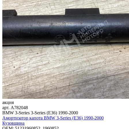
акция
арт.
A782048
BMW 3-Series 3-Series (E36) 1990-2000
Амортизатор капота BMW 3-Series (E36) 1990-2000
Кузовщина
OEM:
51231960852, 1960852