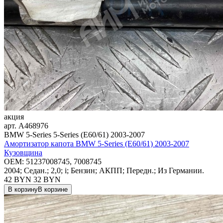
акция
арт.
A468976
BMW 5-Series 5-Series (E60/61) 2003-2007
Амортизатор капота BMW 5-Series (E60/61) 2003-2007
Кузовщина
OEM:
51237008745, 7008745
2004; Седан.; 2,0; i; Бензин; АКПП; Передн.; Из Германии.
42 BYN
32
BYN
В корзину
В корзине