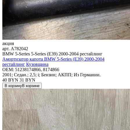
акция
арт.
A782042
BMW 5-Series 5-Series (E39) 2000-2004 рестайлинг
Амортизатор капота BMW 5-Series (E39) 2000-2004
рестайлинг
Кузовщина
OEM:
51238174866, 8174866
2001; Седан.; 2,5; i; Бензин; АКПП; Из Германии.
40 BYN
31
BYN
В корзину
В корзине