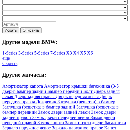
Искать
Очистить
Другие модели BMW:
1-Series
3-Series
5-Series
7-Series
X3
X4
X5
X6
еще
Скрыть
Другие запчасти:
Амортизатор капота
Амортизатор крышки багажника (3-5
двери)
Бампер задний
Бампер передний
Болт
Дверь задняя
левая
Дверь задняя правая
Дверь передняя левая
Дверь
передняя правая
Дождевик
Заглушка (решетка) в бампер
Заглушка (решетка) в бампер задний
Заглушка (решетка) в
бампер передний
Замок двери задней левой
Замок двери
задней правой
Замок двери передней левой
Замок двери
передней правой
Замок капота
Замок стекла двери багажника
Зеркало наружное левое
Зеркало наружное правое
Капот