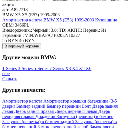
акция
арт.
A822718
BMW X5 X5 (E53) 1999-2003
Амортизатор капота BMW X5 (E53) 1999-2003
Кузовщина
OEM:
3466PL
Внедорожник.; Чёрный; 3,0; TD; АКПП; Передн.; Из
Германии.; VIN:WBAFA71020LN10327
55 BYN
46
BYN
В корзину
В корзине
Другие модели BMW:
1-Series
3-Series
5-Series
7-Series
X3
X4
X5
X6
еще
Скрыть
Другие запчасти:
Амортизатор капота
Амортизатор крышки багажника (3-5
двери)
Бампер задний
Бампер передний
Болт
Дверь задняя
левая
Дверь задняя правая
Дверь передняя левая
Дверь
передняя правая
Дождевик
Заглушка (решетка) в бампер
Заглушка (решетка) в бампер задний
Заглушка (решетка) в
бампер передний
Замок двери задней левой
Замок двери