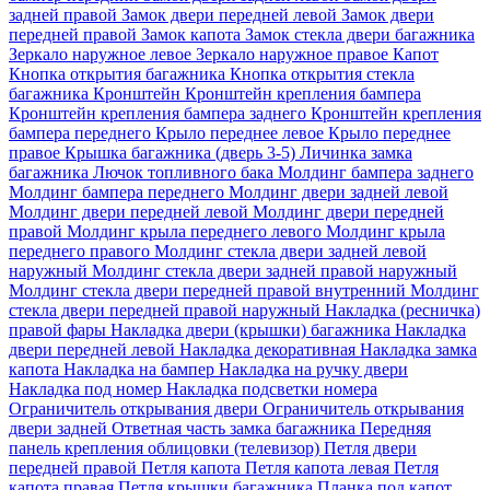
задней правой
Замок двери передней левой
Замок двери
передней правой
Замок капота
Замок стекла двери багажника
Зеркало наружное левое
Зеркало наружное правое
Капот
Кнопка открытия багажника
Кнопка открытия стекла
багажника
Кронштейн
Кронштейн крепления бампера
Кронштейн крепления бампера заднего
Кронштейн крепления
бампера переднего
Крыло переднее левое
Крыло переднее
правое
Крышка багажника (дверь 3-5)
Личинка замка
багажника
Лючок топливного бака
Молдинг бампера заднего
Молдинг бампера переднего
Молдинг двери задней левой
Молдинг двери передней левой
Молдинг двери передней
правой
Молдинг крыла переднего левого
Молдинг крыла
переднего правого
Молдинг стекла двери задней левой
наружный
Молдинг стекла двери задней правой наружный
Молдинг стекла двери передней правой внутренний
Молдинг
стекла двери передней правой наружный
Накладка (ресничка)
правой фары
Накладка двери (крышки) багажника
Накладка
двери передней левой
Накладка декоративная
Накладка замка
капота
Накладка на бампер
Накладка на ручку двери
Накладка под номер
Накладка подсветки номера
Ограничитель открывания двери
Ограничитель открывания
двери задней
Ответная часть замка багажника
Передняя
панель крепления облицовки (телевизор)
Петля двери
передней правой
Петля капота
Петля капота левая
Петля
капота правая
Петля крышки багажника
Планка под капот