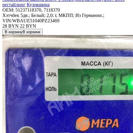
рестайлинг
Кузовщина
OEM:
51237118370, 7118370
Хэтчбек 5дв.; Белый; 2,0; i; МКПП; Из Германии.;
VIN:WBAUE51040PZ23469
28 BYN
22
BYN
В корзину
В корзине