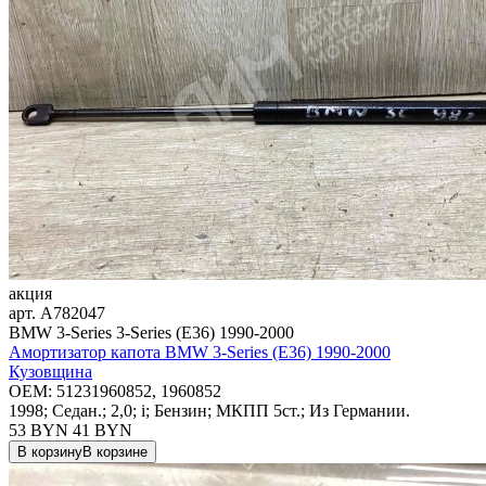
акция
арт.
A782047
BMW 3-Series 3-Series (E36) 1990-2000
Амортизатор капота BMW 3-Series (E36) 1990-2000
Кузовщина
OEM:
51231960852, 1960852
1998; Седан.; 2,0; i; Бензин; МКПП 5ст.; Из Германии.
53 BYN
41
BYN
В корзину
В корзине