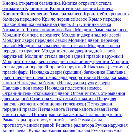
Кнопка открытия багажника
Кнопка открытия стекла
багажника
Кронштейн
Кронштейн крепления бампера
Кронштейн крепления бампера заднего
Кронштейн крепления
бампера переднего
Крыло переднее левое
Крыло переднее
правое
Крышка багажника (дверь 3-5)
Личинка замка
багажника
Лючок топливного бака
Молдинг бампера заднего
Молдинг бампера переднего
Молдинг двери задней левой
Молдинг двери передней левой
Молдинг двери передней
правой
Молдинг крыла переднего левого
Молдинг крыла
переднего правого
Молдинг стекла двери задней левой
наружный
Молдинг стекла двери задней правой наружный
Молдинг стекла двери передней правой внутренний
Молдинг
стекла двери передней правой наружный
Накладка (ресничка)
правой фары
Накладка двери (крышки) багажника
Накладка
двери передней левой
Накладка декоративная
Накладка замка
капота
Накладка на бампер
Накладка на ручку двери
Накладка под номер
Накладка подсветки номера
Ограничитель открывания двери
Ограничитель открывания
двери задней
Ответная часть замка багажника
Передняя
панель крепления облицовки (телевизор)
Петля двери
передней правой
Петля капота
Петля капота левая
Петля
капота правая
Петля крышки багажника
Планка под капот
Рамка фары противотуманной левой
Рамка фары
противотуманной правой
Решетка радиатора
Ручка наружная
задняя левая
Ручка наружная задняя правая
Ручка наружная