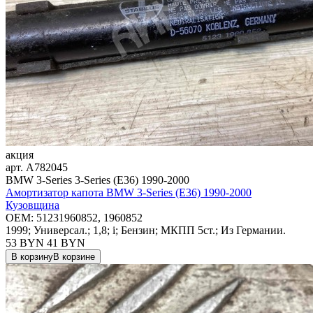
акция
арт.
A782045
BMW 3-Series 3-Series (E36) 1990-2000
Амортизатор капота BMW 3-Series (E36) 1990-2000
Кузовщина
OEM:
51231960852, 1960852
1999; Универсал.; 1,8; i; Бензин; МКПП 5ст.; Из Германии.
53 BYN
41
BYN
В корзину
В корзине