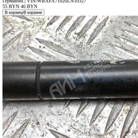
Германии.; VIN:WBAFA71020LN10327
55 BYN
46
BYN
В корзину
В корзине