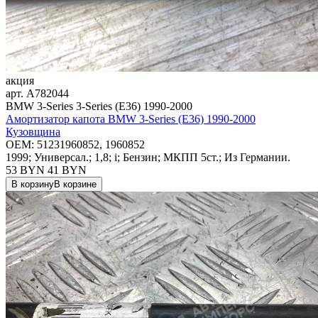
акция
арт.
A782044
BMW 3-Series 3-Series (E36) 1990-2000
Амортизатор капота BMW 3-Series (E36) 1990-2000
Кузовщина
OEM:
51231960852, 1960852
1999; Универсал.; 1,8; i; Бензин; МКПП 5ст.; Из Германии.
53 BYN
41
BYN
В корзину
В корзине