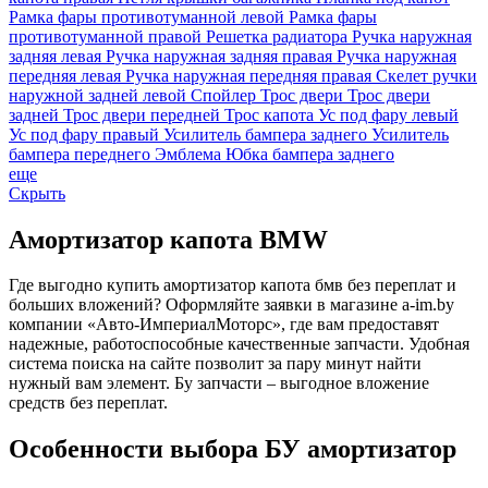
Рамка фары противотуманной левой
Рамка фары
противотуманной правой
Решетка радиатора
Ручка наружная
задняя левая
Ручка наружная задняя правая
Ручка наружная
передняя левая
Ручка наружная передняя правая
Скелет ручки
наружной задней левой
Спойлер
Трос двери
Трос двери
задней
Трос двери передней
Трос капота
Ус под фару левый
Ус под фару правый
Усилитель бампера заднего
Усилитель
бампера переднего
Эмблема
Юбка бампера заднего
еще
Скрыть
Амортизатор капота BMW
Где выгодно купить амортизатор капота бмв без переплат и
больших вложений? Оформляйте заявки в магазине a-im.by
компании «Авто-ИмпериалМоторс», где вам предоставят
надежные, работоспособные качественные запчасти. Удобная
система поиска на сайте позволит за пару минут найти
нужный вам элемент. Бу запчасти – выгодное вложение
средств без переплат.
Особенности выбора БУ амортизатор