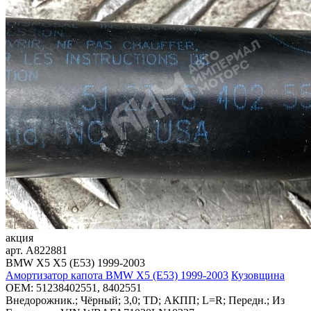
акция
арт.
A822881
BMW X5 X5 (E53) 1999-2003
Амортизатор капота BMW X5 (E53) 1999-2003
Кузовщина
OEM:
51238402551, 8402551
Внедорожник.; Чёрный; 3,0; TD; АКПП; L=R; Передн.; Из