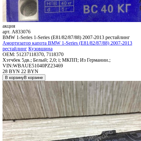
акция
арт.
A833076
BMW 1-Series 1-Series (E81/82/87/88) 2007-2013 рестайлинг
Амортизатор капота BMW 1-Series (E81/82/87/88) 2007-2013
рестайлинг
Кузовщина
OEM:
51237118370, 7118370
Хэтчбек 5дв.; Белый; 2,0; i; МКПП; Из Германии.;
VIN:WBAUE51040PZ23469
28 BYN
22
BYN
В корзину
В корзине