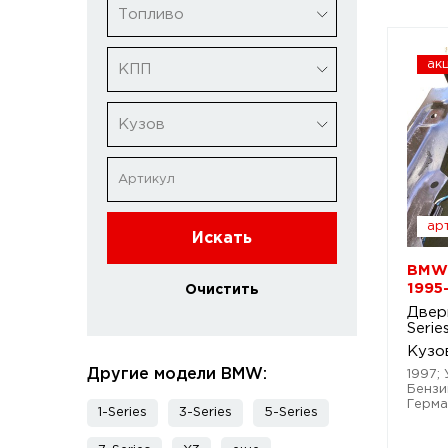
Топливо
ак
КПП
Кузов
арт
Искать
BMW 
1995
Очистить
Двер
Serie
Кузо
Другие модели BMW:
1997; 
Бензин
Герма
1-Series
3-Series
5-Series