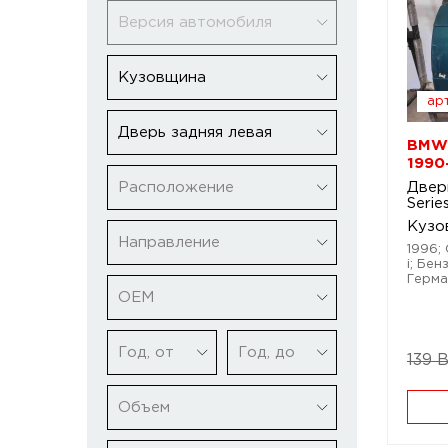
Версия автомобиля
Кузовщина
арт
Дверь задняя левая
BMW 
1990
Расположение
Двер
Serie
Кузо
Направление
1996; 
i; Бен
Герма
ОЕМ
Год, от
Год, до
139 
Объем