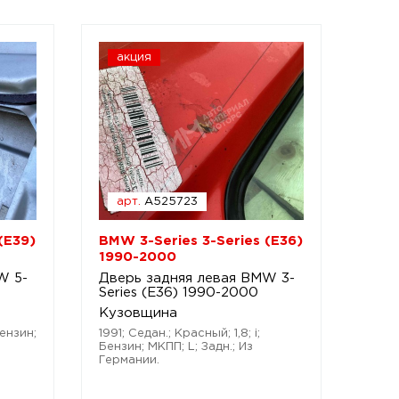
акция
арт.
A525723
(E39)
BMW 3-Series 3-Series (E36)
1990-2000
W 5-
Дверь задняя левая BMW 3-
Series (E36) 1990-2000
Кузовщина
Бензин;
1991; Седан.; Красный; 1,8; i;
Бензин; МКПП; L; Задн.; Из
Германии.