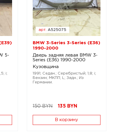
арт.
A525075
(E39)
BMW 3-Series 3-Series (E36)
1990-2000
W 5-
Дверь задняя левая BMW 3-
Series (E36) 1990-2000
Кузовщина
; i;
1991; Седан.; Серебристый; 1,8; i;
Бензин; МКПП; L; Задн.; Из
Германии.
150 BYN
135
BYN
В корзину