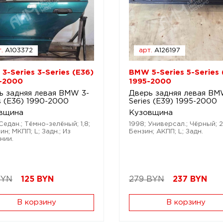
.
A103372
арт.
A126197
3-Series 3-Series (E36)
BMW 5-Series 5-Series 
-2000
1995-2000
ь задняя левая BMW 3-
Дверь задняя левая BM
s (E36) 1990-2000
Series (E39) 1995-2000
вщина
Кузовщина
Седан.; Тёмно-зелёный; 1,8;
1998; Универсал.; Чёрный; 2,5
зин; МКПП; L; Задн.; Из
Бензин; АКПП; L; Задн.
нии.
BYN
125
BYN
279 BYN
237
BYN
В корзину
В корзину