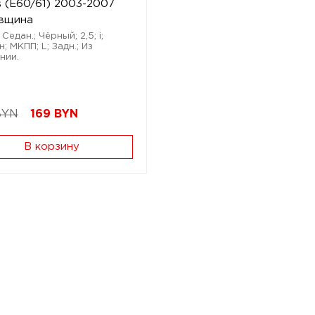
s (E60/61) 2003-2007
вщина
Седан.; Чёрный; 2,5; i;
; МКПП; L; Задн.; Из
нии.
BYN
169
BYN
В корзину