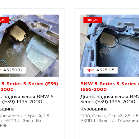
ция
акция
.
A525082
арт.
A525105
5-Series 5-Series (E39)
BMW 5-Series 5-Series 
-2000
1995-2000
ь задняя левая BMW 5-
Дверь задняя левая BM
s (E39) 1995-2000
Series (E39) 1995-2000
вщина
Кузовщина
Универсал.; Чёрный; 2,5; i;
1998; Седан.; Серый; 2,5; i; 
; МКПП; L; Задн.; Из
АКПП; L; Задн.; Из Германии.
нии.