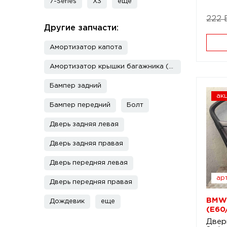
7-Series
X3
еще
222 
Другие запчасти:
Амортизатор капота
Амортизатор крышки багажника (3-5 двери)
Бампер задний
ак
Бампер передний
Болт
Дверь задняя левая
Дверь задняя правая
Дверь передняя левая
арт
Дверь передняя правая
BMW 
Дождевик
еще
(E60
Двер