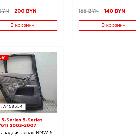
BYN
200
BYN
155 BYN
140
BYN
В корзину
В корзину
ция
.
A459554
5-Series 5-Series
/61) 2003-2007
ь задняя левая BMW 5-