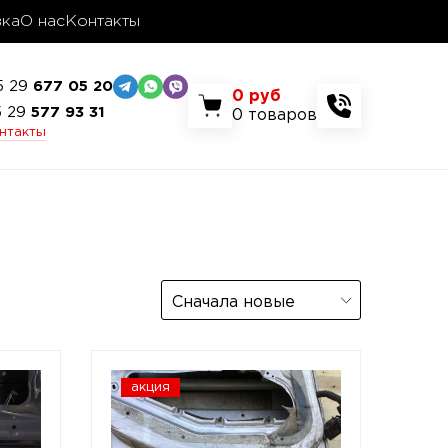
вка
О нас
Контакты
5 29
677 05 20
0
руб
5 29
577 93 31
0
товаров
онтакты
Сначала новые
акция