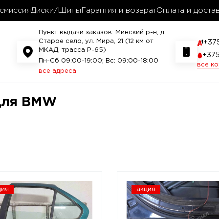
смиссия
Диски/Шины
Гарантия и возврат
Оплата и доста
Пункт выдачи заказов: Минский р-н, д.
Старое село, ул. Мира, 21 (12 км от
+37
МКАД, трасса P-65)
+37
Пн-Сб 09:00-19:00; Вс: 09:00-18:00
все к
все адреса
 для BMW
ция
акция