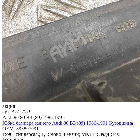
акция
арт.
A813083
Audi 80 80 B3 (89) 1986-1991
Юбка бампера заднего Audi 80 B3 (89) 1986-1991
Кузовщина
OEM:
893807091
1990; Универсал.; 1,8; моно; Бензин; МКПП; Задн.; Из
Германии.