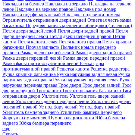
Накладка на бампер
Накладка на зеркало
Накладка на зеркало
левое
Накладка на зеркало правое
Накладка под номер
Накладка под фонарь левый
Накладка подсветки номера
Ограничитель открывания двери задней
Ответная часть замка
багажника
Передняя панель крепления облицовки (телевизор)
Петля двери задней левой
Петля двери задней правой
Петля
двери передней левой
Петля двери передней правой
Петля
капота
Петля капота левая
Петля капота правая
Петля крышки
багажника
Прочая запчасть
Пыльник крыла переднего
правого
Рамка двери задней левой
Рамка двери задней правой
Рамка двери передней левой
Рамка двери передней правой
Рамка фары противотуманной левой
Рамка фары
противотуманной правой
Решетка капота
Решетка радиатора
Ручка крышки багажника
Ручка наружная задняя левая
Ручка
наружная задняя правая
Ручка наружная передняя левая
Ручка
наружная передняя правая
Трос двери
Трос двери задней
Трос
двери передней
Трос капота
Трос открывания багажника
Тяга
открывания двери
Уплотнитель
Уплотнитель двери задней
левой
Уплотнитель двери передней левой
Уплотнитель двери
передней правой
Ус под фару левый
Ус под фару правый
Усилитель бампера заднего
Усилитель бампера переднего
Форсунка омывателя
Шумоизоляция капота
Юбка бампера
заднего
Юбка бампера переднего
еще
Скрыть