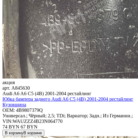
акция
арт.
A845630
Audi A6 A6 C5 (4B) 2001-2004 рестайлинг
Юбка бампера заднего Audi A6 C5 (4B) 2001-2004 рестайлинг
Кузовщина
OEM:
4B9807379Q
Универсал.; Чёрный; 2,5; TDi; Вариатор; Задн.; Из Германии.;
VIN:WAUZZZ4B23N064770
74 BYN
67
BYN
В корзину
В корзине