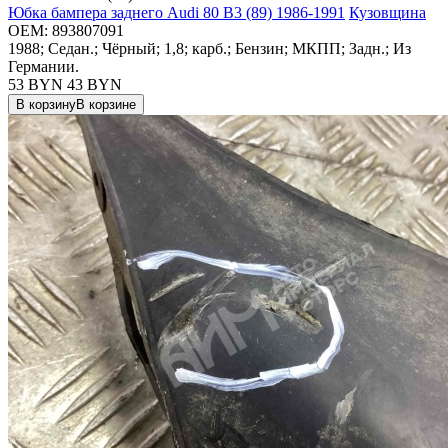
Юбка бампера заднего Audi 80 B3 (89) 1986-1991
Кузовщина
OEM:
893807091
1988; Седан.; Чёрный; 1,8; карб.; Бензин; МКПП; Задн.; Из
Германии.
53 BYN
43
BYN
В корзину
В корзине