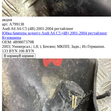
акция
арт.
A799138
Audi A6 A6 C5 (4B) 2001-2004 рестайлинг
Юбка бампера заднего Audi A6 C5 (4B) 2001-2004 рестайлинг
Кузовщина
OEM:
4B9807379R
2003; Универсал.; 1,8; i; Бензин; МКПП; Задн.; Из Германии.
133 BYN
106
BYN
В корзину
В корзине