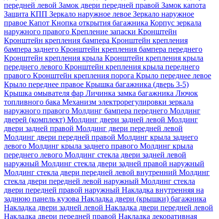
передней левой
Замок двери передней правой
Замок капота
Защита КПП
Зеркало наружное левое
Зеркало наружное
правое
Капот
Кнопка открытия багажника
Корпус зеркала
наружного правого
Крепление запаски
Кронштейн
Кронштейн крепления бампера
Кронштейн крепления
бампера заднего
Кронштейн крепления бампера переднего
Кронштейн крепления крыла
Кронштейн крепления крыла
переднего левого
Кронштейн крепления крыла переднего
правого
Кронштейн крепления порога
Крыло переднее левое
Крыло переднее правое
Крышка багажника (дверь 3-5)
Крышка омывателя фар
Личинка замка багажника
Лючок
топливного бака
Механизм электрорегулировки зеркала
наружного правого
Молдинг бампера переднего
Молдинг
дверей (комплект)
Молдинг двери задней левой
Молдинг
двери задней правой
Молдинг двери передней левой
Молдинг двери передней правой
Молдинг крыла заднего
левого
Молдинг крыла заднего правого
Молдинг крыла
переднего левого
Молдинг стекла двери задней левой
наружный
Молдинг стекла двери задней правой наружный
Молдинг стекла двери передней левой внутренний
Молдинг
стекла двери передней левой наружный
Молдинг стекла
двери передней правой наружный
Накладка внутренняя на
заднюю панель кузова
Накладка двери (крышки) багажника
Накладка двери задней левой
Накладка двери передней левой
Накладка двери передней правой
Накладка декоративная