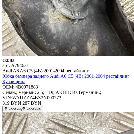
акция
арт.
A794631
Audi A6 A6 C5 (4B) 2001-2004 рестайлинг
Юбка бампера заднего Audi A6 C5 (4B) 2001-2004 рестайлинг
Кузовщина
OEM:
4B0971883
Седан.; Чёрный; 2,5; TDi; АКПП; Из Германии.;
VIN:WAUZZZ4BZ2N000773
319 BYN
287
BYN
В корзину
В корзине