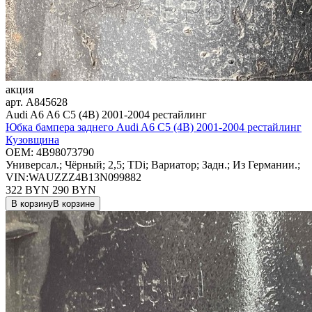
акция
арт.
A845628
Audi A6 A6 C5 (4B) 2001-2004 рестайлинг
Юбка бампера заднего Audi A6 C5 (4B) 2001-2004 рестайлинг
Кузовщина
OEM:
4B98073790
Универсал.; Чёрный; 2,5; TDi; Вариатор; Задн.; Из Германии.;
VIN:WAUZZZ4B13N099882
322 BYN
290
BYN
В корзину
В корзине