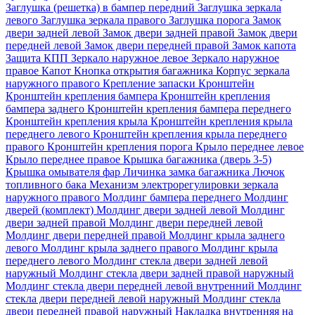
Заглушка (решетка) в бампер передний
Заглушка зеркала
левого
Заглушка зеркала правого
Заглушка порога
Замок
двери задней левой
Замок двери задней правой
Замок двери
передней левой
Замок двери передней правой
Замок капота
Защита КПП
Зеркало наружное левое
Зеркало наружное
правое
Капот
Кнопка открытия багажника
Корпус зеркала
наружного правого
Крепление запаски
Кронштейн
Кронштейн крепления бампера
Кронштейн крепления
бампера заднего
Кронштейн крепления бампера переднего
Кронштейн крепления крыла
Кронштейн крепления крыла
переднего левого
Кронштейн крепления крыла переднего
правого
Кронштейн крепления порога
Крыло переднее левое
Крыло переднее правое
Крышка багажника (дверь 3-5)
Крышка омывателя фар
Личинка замка багажника
Лючок
топливного бака
Механизм электрорегулировки зеркала
наружного правого
Молдинг бампера переднего
Молдинг
дверей (комплект)
Молдинг двери задней левой
Молдинг
двери задней правой
Молдинг двери передней левой
Молдинг двери передней правой
Молдинг крыла заднего
левого
Молдинг крыла заднего правого
Молдинг крыла
переднего левого
Молдинг стекла двери задней левой
наружный
Молдинг стекла двери задней правой наружный
Молдинг стекла двери передней левой внутренний
Молдинг
стекла двери передней левой наружный
Молдинг стекла
двери передней правой наружный
Накладка внутренняя на