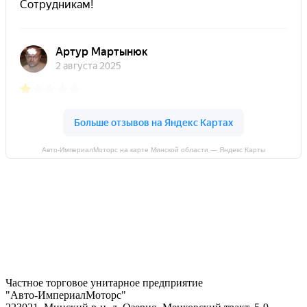
Авто-ИмпериалМоторс на карте Минской области — Яндекс Карты
Частное торговое унитарное предприятие
"Авто-ИмпериалМоторс"