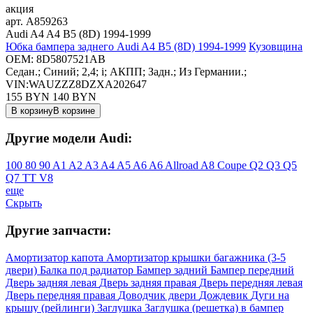
акция
арт.
A859263
Audi A4 A4 B5 (8D) 1994-1999
Юбка бампера заднего Audi A4 B5 (8D) 1994-1999
Кузовщина
OEM:
8D5807521AB
Седан.; Синий; 2,4; i; АКПП; Задн.; Из Германии.;
VIN:WAUZZZ8DZXA202647
155 BYN
140
BYN
В корзину
В корзине
Другие модели Audi:
100
80
90
A1
A2
A3
A4
A5
A6
A6 Allroad
A8
Coupe
Q2
Q3
Q5
Q7
TT
V8
еще
Скрыть
Другие запчасти:
Амортизатор капота
Амортизатор крышки багажника (3-5
двери)
Балка под радиатор
Бампер задний
Бампер передний
Дверь задняя левая
Дверь задняя правая
Дверь передняя левая
Дверь передняя правая
Доводчик двери
Дождевик
Дуги на
крышу (рейлинги)
Заглушка
Заглушка (решетка) в бампер