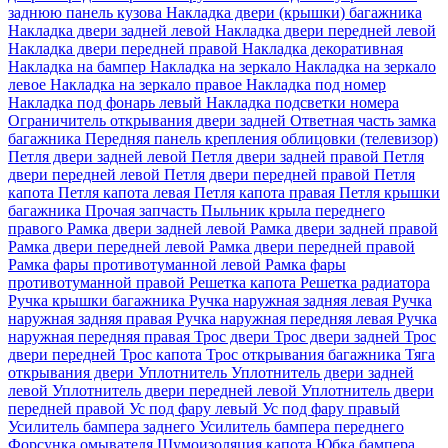
заднюю панель кузова
Накладка двери (крышки) багажника
Накладка двери задней левой
Накладка двери передней левой
Накладка двери передней правой
Накладка декоративная
Накладка на бампер
Накладка на зеркало
Накладка на зеркало
левое
Накладка на зеркало правое
Накладка под номер
Накладка под фонарь левый
Накладка подсветки номера
Ограничитель открывания двери задней
Ответная часть замка
багажника
Передняя панель крепления облицовки (телевизор)
Петля двери задней левой
Петля двери задней правой
Петля
двери передней левой
Петля двери передней правой
Петля
капота
Петля капота левая
Петля капота правая
Петля крышки
багажника
Прочая запчасть
Пыльник крыла переднего
правого
Рамка двери задней левой
Рамка двери задней правой
Рамка двери передней левой
Рамка двери передней правой
Рамка фары противотуманной левой
Рамка фары
противотуманной правой
Решетка капота
Решетка радиатора
Ручка крышки багажника
Ручка наружная задняя левая
Ручка
наружная задняя правая
Ручка наружная передняя левая
Ручка
наружная передняя правая
Трос двери
Трос двери задней
Трос
двери передней
Трос капота
Трос открывания багажника
Тяга
открывания двери
Уплотнитель
Уплотнитель двери задней
левой
Уплотнитель двери передней левой
Уплотнитель двери
передней правой
Ус под фару левый
Ус под фару правый
Усилитель бампера заднего
Усилитель бампера переднего
Форсунка омывателя
Шумоизоляция капота
Юбка бампера