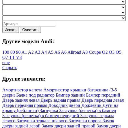
Искать
Очистить
Другие модели Audi:
100
80
90
A1
A2
A3
A4
A5
A6
A6 Allroad
A8
Coupe
Q2
Q3
Q5
Q7
TT
V8
еще
Скрыть
Другие запчасти:
Амортизатор капота
Амортизатор крышки багажника (3-5
двери)
Балка под радиатор
Бампер задний
Бампер передний
Дверь задняя левая
Дверь задняя правая
Дверь передняя левая
Дверь передняя правая
Доводчик двери
Дождевик
Дуги на
крышу (рейлинги)
Заглушка
Заглушка (решетка) в бампер
Заглушка (решетка) в бампер передний
Заглушка зеркала
левого
Заглушка зеркала правого
Заглушка порога
Замок
двери задней левой
Замок двери задней правой
Замок двери