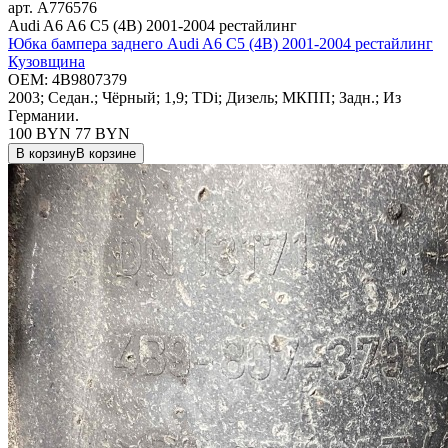
арт.
A776576
Audi A6 A6 C5 (4B) 2001-2004 рестайлинг
Юбка бампера заднего Audi A6 C5 (4B) 2001-2004 рестайлинг
Кузовщина
OEM:
4B9807379
2003; Седан.; Чёрный; 1,9; TDi; Дизель; МКПП; Задн.; Из
Германии.
100 BYN
77
BYN
В корзину
В корзине