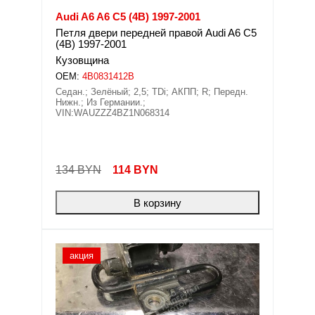
Audi A6 A6 C5 (4B) 1997-2001
Петля двери передней правой Audi A6 C5
(4B) 1997-2001
Кузовщина
OEM:
4B0831412B
Седан.; Зелёный; 2,5; TDi; АКПП; R; Передн.
Нижн.; Из Германии.;
VIN:WAUZZZ4BZ1N068314
134 BYN
114
BYN
В корзину
акция