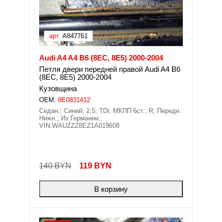
арт.
A847761
Audi A4 A4 B6 (8EC, 8E5) 2000-2004
Петля двери передней правой Audi A4 B6
(8EC, 8E5) 2000-2004
Кузовщина
OEM:
8E0831412
Седан.; Синий; 2,5; TDi; МКПП 6ст.; R; Передн.
Нижн.; Из Германии.;
VIN:WAUZZZ8EZ1A019608
140 BYN
119
BYN
В корзину