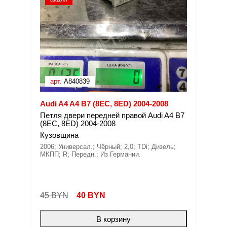
арт.
A840839
Audi A4 A4 B7 (8EC, 8ED) 2004-2008
Петля двери передней правой Audi A4 B7
(8EC, 8ED) 2004-2008
Кузовщина
2006; Универсал.; Чёрный; 2,0; TDi; Дизель;
МКПП; R; Передн.; Из Германии.
45 BYN
40
BYN
В корзину