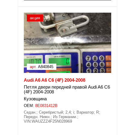
акция
арт.
A840845
Audi A6 A6 C6 (4F) 2004-2008
Петля двери передней правой Audi A6 C6
(4F) 2004-2008
Кузовщина
OEM:
8E0831412B
Седан.; Серебристый; 2,4; i; Вариатор; R;
Передн. Нижн.; Из Германии.;
VIN:WAUZZZ4F25N028969