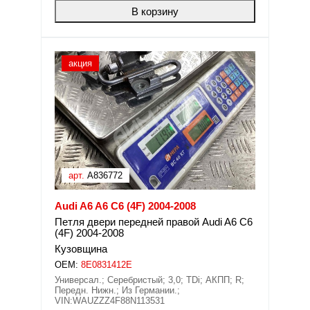
В корзину
акция
арт.
A836772
Audi A6 A6 C6 (4F) 2004-2008
Петля двери передней правой Audi A6 C6
(4F) 2004-2008
Кузовщина
OEM:
8E0831412E
Универсал.; Серебристый; 3,0; TDi; АКПП; R;
Передн. Нижн.; Из Германии.;
VIN:WAUZZZ4F88N113531