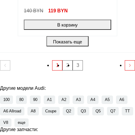
140 BYN
119
BYN
В корзину
Показать еще
1
2
3
Другие модели Audi:
100
80
90
A1
A2
A3
A4
A5
A6
A6 Allroad
A8
Coupe
Q2
Q3
Q5
Q7
TT
V8
еще
Другие запчасти: