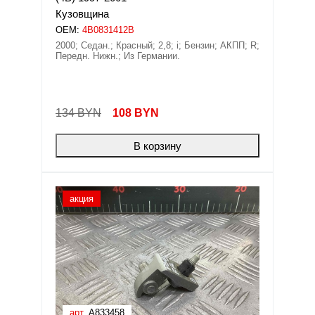
Кузовщина
OEM:
4B0831412B
2000; Седан.; Красный; 2,8; i; Бензин; АКПП; R;
Передн. Нижн.; Из Германии.
134 BYN
108
BYN
В корзину
акция
арт.
A833458