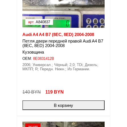
арт.
A840837
Audi A4 A4 B7 (8EC, 8ED) 2004-2008
Петля двери передней правой Audi A4 B7
(8EC, 8ED) 2004-2008
Кузовщина
OEM:
8E0831412B
2006; Универсал.; Чёрный; 2,0; TDi; Дизель;
МКПП; R; Передн. Нижн.; Из Германии.
140 BYN
119
BYN
В корзину
акция