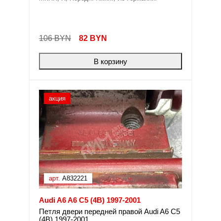
106 BYN
82
BYN
В корзину
акция
арт.
A832221
Audi A6 A6 C5 (4B) 1997-2001
Петля двери передней правой Audi A6 C5
(4B) 1997-2001