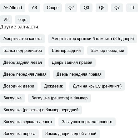
A6 Allroad
A8
Coupe
Q2
Q3
Q5
Q7
TT
V8
еще
Другие запчасти:
Амортизатор капота
Амортизатор крышки багажника (3-5 двери)
Балка под радиатор
Бампер задний
Бампер передний
Дверь задняя левая
Дверь задняя правая
Дверь передняя левая
Дверь передняя правая
Доводчик двери
Дождевик
Дуги на крышу (рейлинги)
Заглушка
Заглушка (решетка) в бампер
Заглушка (решетка) в бампер передний
Заглушка зеркала левого
Заглушка зеркала правого
Заглушка порога
Замок двери задней левой