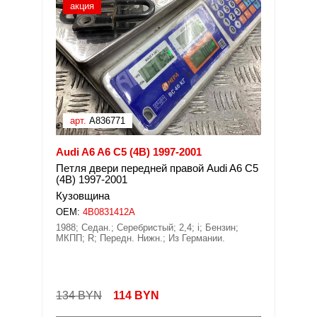
акция
арт.
A836771
Audi A6 A6 C5 (4B) 1997-2001
Петля двери передней правой Audi A6 C5
(4B) 1997-2001
Кузовщина
OEM:
4B0831412A
1988; Седан.; Серебристый; 2,4; i; Бензин;
МКПП; R; Передн. Нижн.; Из Германии.
134 BYN
114
BYN