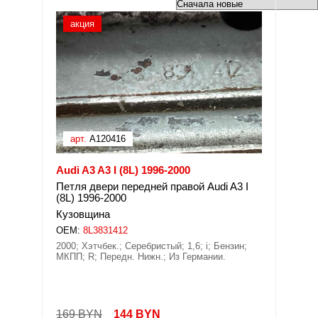
акция
арт.
A120416
Audi A3 A3 I (8L) 1996-2000
Петля двери передней правой Audi A3 I
(8L) 1996-2000
Кузовщина
OEM:
8L3831412
2000; Хэтчбек.; Серебристый; 1,6; i; Бензин;
МКПП; R; Передн. Нижн.; Из Германии.
169 BYN
144
BYN