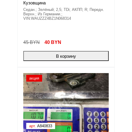
Кузовщина
Седан.; Зелёный; 2,5; TDi; АКПП; R; Передн.
Верхн.; Из Германии.;
VIN:WAUZZZ4BZ1N068314
45 BYN
40
BYN
В корзину
акция
арт.
A840833