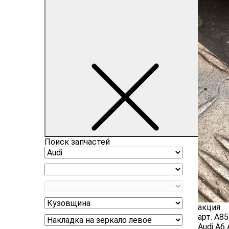
Поиск запчастей
акция
арт.
A85
Audi A6