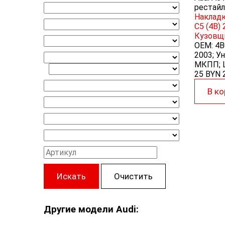
рестайл
Накладк
C5 (4B)
Кузовщ
OEM:
4B
2003; Ун
МКПП; L
25 BYN
В ко
Искать
Очистить
Другие модели Audi: