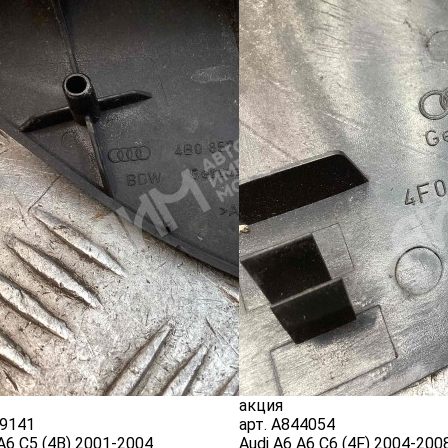
акция
9141
арт.
A844054
 A6 C5 (4B) 2001-2004
Audi A6 A6 C6 (4F) 2004-200