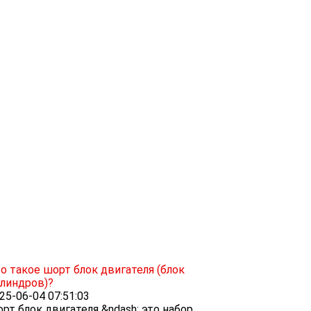
о такое шорт блок двигателя (блок
линдров)?
25-06-04 07:51:03
рт блок двигателя &ndash; это набор