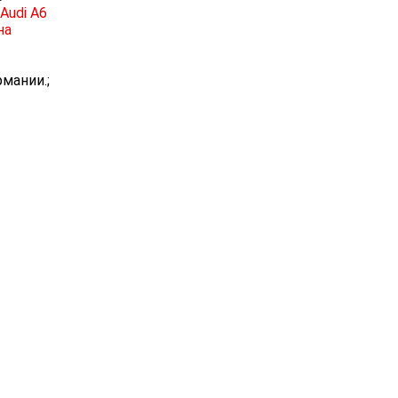
Audi A6
на
рмании.;