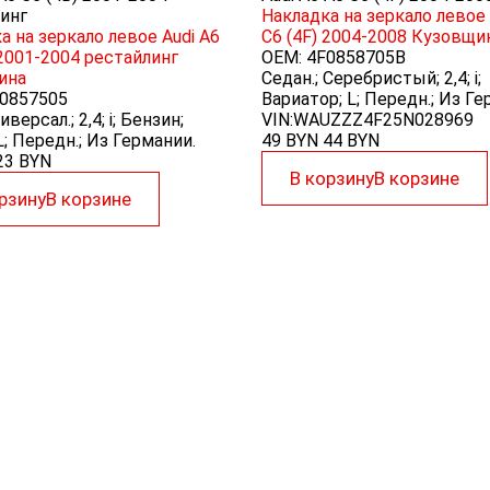
инг
Накладка на зеркало левое 
а на зеркало левое Audi A6
C6 (4F) 2004-2008
Кузовщи
 2001-2004 рестайлинг
OEM:
4F0858705B
ина
Седан.; Серебристый; 2,4; i;
0857505
Вариатор; L; Передн.; Из Ге
иверсал.; 2,4; i; Бензин;
VIN:WAUZZZ4F25N028969
; Передн.; Из Германии.
49 BYN
44
BYN
23
BYN
В корзину
В корзине
рзину
В корзине