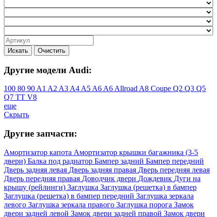
Искать
Очистить
Другие модели Audi:
100
80
90
A1
A2
A3
A4
A5
A6
A6 Allroad
A8
Coupe
Q2
Q3
Q5
Q7
TT
V8
еще
Скрыть
Другие запчасти:
Амортизатор капота
Амортизатор крышки багажника (3-5
двери)
Балка под радиатор
Бампер задний
Бампер передний
Дверь задняя левая
Дверь задняя правая
Дверь передняя левая
Дверь передняя правая
Доводчик двери
Дождевик
Дуги на
крышу (рейлинги)
Заглушка
Заглушка (решетка) в бампер
Заглушка (решетка) в бампер передний
Заглушка зеркала
левого
Заглушка зеркала правого
Заглушка порога
Замок
двери задней левой
Замок двери задней правой
Замок двери