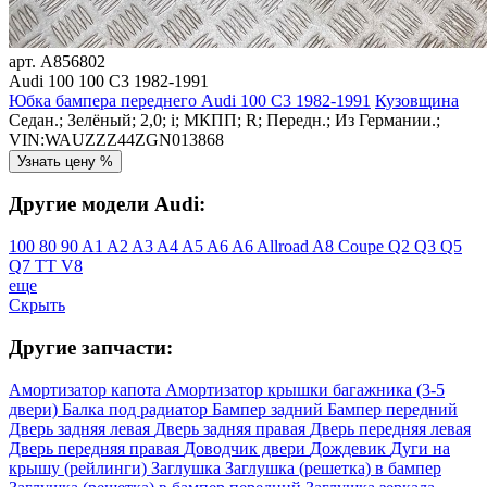
арт.
A856802
Audi 100 100 C3 1982-1991
Юбка бампера переднего Audi 100 C3 1982-1991
Кузовщина
Седан.; Зелёный; 2,0; i; МКПП; R; Передн.; Из Германии.;
VIN:WAUZZZ44ZGN013868
Узнать цену %
Другие модели Audi:
100
80
90
A1
A2
A3
A4
A5
A6
A6 Allroad
A8
Coupe
Q2
Q3
Q5
Q7
TT
V8
еще
Скрыть
Другие запчасти:
Амортизатор капота
Амортизатор крышки багажника (3-5
двери)
Балка под радиатор
Бампер задний
Бампер передний
Дверь задняя левая
Дверь задняя правая
Дверь передняя левая
Дверь передняя правая
Доводчик двери
Дождевик
Дуги на
крышу (рейлинги)
Заглушка
Заглушка (решетка) в бампер