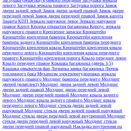
Заглушка (решетка) в бампер передний
Заглушка зеркала
левого
Заглушка зеркала правого
Заглушка порога
Замок
двери задней левой
Замок двери задней правой
Замок двери
передней левой
Замок двери передней правой
Замок капота
Защита КПП
Зеркало наружное левое
Зеркало наружное
правое
Капот
Кнопка открытия багажника
Корпус зеркала
наружного правого
Крепление запаски
Кронштейн
Кронштейн крепления бампера
Кронштейн крепления
бампера заднего
Кронштейн крепления бампера переднего
Кронштейн крепления крыла
Кронштейн крепления крыла
переднего левого
Кронштейн крепления крыла переднего
правого
Кронштейн крепления порога
Крыло переднее левое
Крыло переднее правое
Крышка багажника (дверь 3-5)
Крышка омывателя фар
Личинка замка багажника
Лючок
топливного бака
Механизм электрорегулировки зеркала
наружного правого
Молдинг бампера переднего
Молдинг
дверей (комплект)
Молдинг двери задней левой
Молдинг
двери задней правой
Молдинг двери передней левой
Молдинг двери передней правой
Молдинг крыла заднего
левого
Молдинг крыла заднего правого
Молдинг крыла
переднего левого
Молдинг стекла двери задней левой
наружный
Молдинг стекла двери задней правой наружный
Молдинг стекла двери передней левой внутренний
Молдинг
стекла двери передней левой наружный
Молдинг стекла
двери передней правой наружный
Накладка внутренняя на