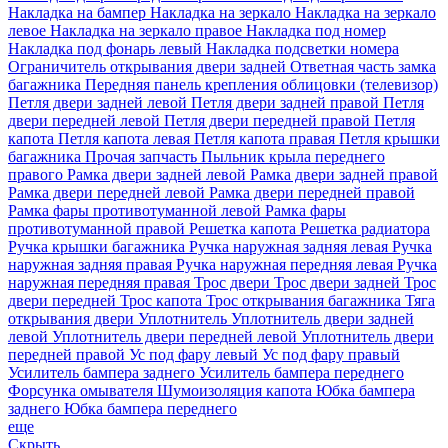
Накладка на бампер
Накладка на зеркало
Накладка на зеркало
левое
Накладка на зеркало правое
Накладка под номер
Накладка под фонарь левый
Накладка подсветки номера
Ограничитель открывания двери задней
Ответная часть замка
багажника
Передняя панель крепления облицовки (телевизор)
Петля двери задней левой
Петля двери задней правой
Петля
двери передней левой
Петля двери передней правой
Петля
капота
Петля капота левая
Петля капота правая
Петля крышки
багажника
Прочая запчасть
Пыльник крыла переднего
правого
Рамка двери задней левой
Рамка двери задней правой
Рамка двери передней левой
Рамка двери передней правой
Рамка фары противотуманной левой
Рамка фары
противотуманной правой
Решетка капота
Решетка радиатора
Ручка крышки багажника
Ручка наружная задняя левая
Ручка
наружная задняя правая
Ручка наружная передняя левая
Ручка
наружная передняя правая
Трос двери
Трос двери задней
Трос
двери передней
Трос капота
Трос открывания багажника
Тяга
открывания двери
Уплотнитель
Уплотнитель двери задней
левой
Уплотнитель двери передней левой
Уплотнитель двери
передней правой
Ус под фару левый
Ус под фару правый
Усилитель бампера заднего
Усилитель бампера переднего
Форсунка омывателя
Шумоизоляция капота
Юбка бампера
заднего
Юбка бампера переднего
еще
Скрыть