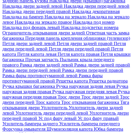
заднюю панель кузова
Накладка двери (крышки) багажника
Накладка двери задней левой
Накладка двери передней левой
Накладка двери передней правой
Накладка декоративная
Накладка на бампер
Накладка на зеркало
Накладка на зеркало
левое
Накладка на зеркало правое
Накладка под номер
Накладка под фонарь левый
Накладка подсветки номера
Ограничитель открывания двери задней
Ответная часть замка
багажника
Передняя панель крепления облицовки (телевизор)
Петля двери задней левой
Петля двери задней правой
Петля
двери передней левой
Петля двери передней правой
Петля
капота
Петля капота левая
Петля капота правая
Петля крышки
багажника
Прочая запчасть
Пыльник крыла переднего
правого
Рамка двери задней левой
Рамка двери задней правой
Рамка двери передней левой
Рамка двери передней правой
Рамка фары противотуманной левой
Рамка фары
противотуманной правой
Решетка капота
Решетка радиатора
Ручка крышки багажника
Ручка наружная задняя левая
Ручка
наружная задняя правая
Ручка наружная передняя левая
Ручка
наружная передняя правая
Трос двери
Трос двери задней
Трос
двери передней
Трос капота
Трос открывания багажника
Тяга
открывания двери
Уплотнитель
Уплотнитель двери задней
левой
Уплотнитель двери передней левой
Уплотнитель двери
передней правой
Ус под фару левый
Ус под фару правый
Усилитель бампера заднего
Усилитель бампера переднего
Форсунка омывателя
Шумоизоляция капота
Юбка бампера