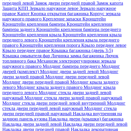
передней левой
Замок двери передней правой
Замок капота
Защита КПП
Зеркало наружное левое
Зеркало наружное
правое
Капот
Кнопка открытия багажника
Корпус зеркала
наружного правого
Крепление запаски
Кронштейн
Кронштейн крепления бампера
Кронштейн крепления
бампера заднего
Кронштейн крепления бампера переднего
Кронштейн крепления крыла
Кронштейн крепления крыла
переднего левого
Кронштейн крепления крыла переднего
правого
Кронштейн крепления порога
Крыло переднее левое
Крыло переднее правое
Крышка багажника (дверь 3-5)
Крышка омывателя фар
Личинка замка багажника
Лючок
топливного бака
Механизм электрорегулировки зеркала
наружного правого
Молдинг бампера переднего
Молдинг
дверей (комплект)
Молдинг двери задней левой
Молдинг
двери задней правой
Молдинг двери передней левой
Молдинг двери передней правой
Молдинг крыла заднего
левого
Молдинг крыла заднего правого
Молдинг крыла
переднего левого
Молдинг стекла двери задней левой
наружный
Молдинг стекла двери задней правой наружный
Молдинг стекла двери передней левой внутренний
Молдинг
стекла двери передней левой наружный
Молдинг стекла
двери передней правой наружный
Накладка внутренняя на
заднюю панель кузова
Накладка двери (крышки) багажника
Накладка двери задней левой
Накладка двери передней левой
Накладка двери передней правой
Накладка декоративная