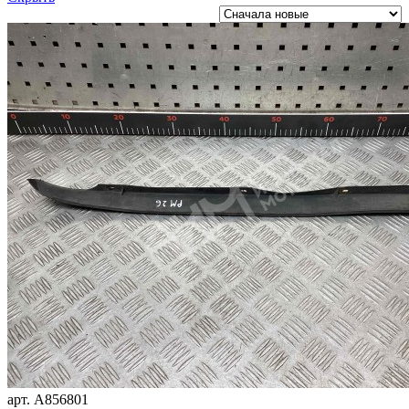
арт.
A856801