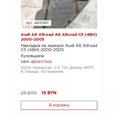
арт.
A655611
Audi A6 Allroad A6 Allroad C5 (4BH)
2000-2005
Накладка на зеркало Audi A6 Allroad
C5 (4BH) 2000-2005
Кузовщина
OEM:
4B0857506
2004; Универсал.; 2,5; TDi; Дизель; АКПП;
R; Передн.; Из Германии.
25 BYN
19
BYN
В корзину