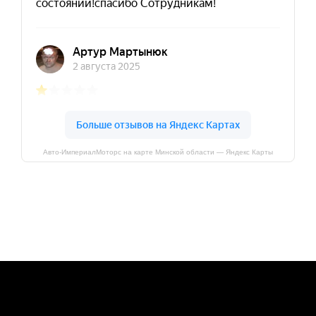
Авто-ИмпериалМоторс на карте Минской области — Яндекс Карты