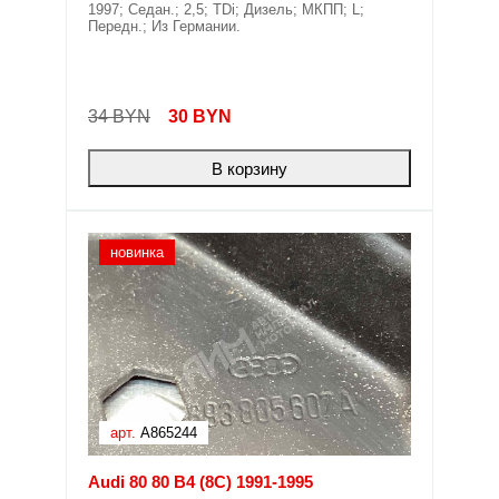
1997; Седан.; 2,5; TDi; Дизель; МКПП; L;
Передн.; Из Германии.
34 BYN
30
BYN
В корзину
новинка
арт.
A865244
Audi 80 80 B4 (8C) 1991-1995