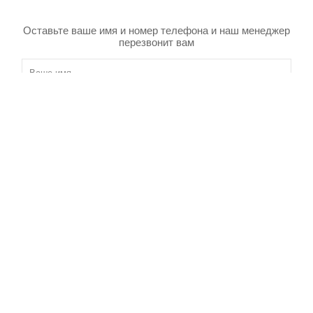
Оставьте ваше имя и номер телефона и наш менеджер
перезвонит вам
Товар добавлен в корзину
Я даю согласие на обработку своих персональных данных в
соответсвии с
Политикой в отношении обработки персональных данных
и
Пользовательским соглашением
Отправить