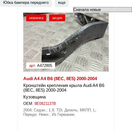
Юбка бампера переднего
еще
новинка
акция
арт.
A472805
Audi A4 A4 B6 (8EC, 8E5) 2000-2004
Кронштейн крепления крыла Audi A4 B6
(8EC, 8E5) 2000-2004
Кузовщина
OEM:
8E0821137B
2004; Седан.; 1,9; TDi; Дизель; МКПП; L;
Передн. Нижн.; Из Германии.