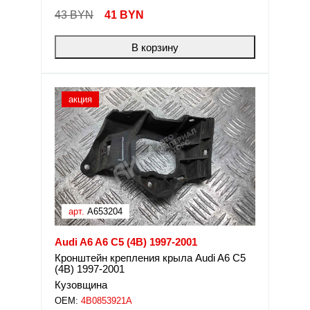
43 BYN
41
BYN
В корзину
акция
арт.
A653204
Audi A6 A6 C5 (4B) 1997-2001
Кронштейн крепления крыла Audi A6 C5
(4B) 1997-2001
Кузовщина
OEM:
4B0853921A