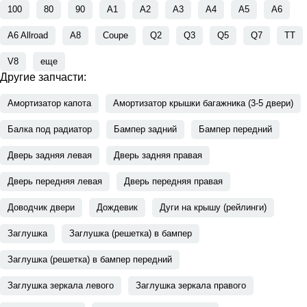
100
80
90
A1
A2
A3
A4
A5
A6
A6 Allroad
A8
Coupe
Q2
Q3
Q5
Q7
TT
V8
еще
Другие запчасти:
Амортизатор капота
Амортизатор крышки багажника (3-5 двери)
Балка под радиатор
Бампер задний
Бампер передний
Дверь задняя левая
Дверь задняя правая
Дверь передняя левая
Дверь передняя правая
Доводчик двери
Дождевик
Дуги на крышу (рейлинги)
Заглушка
Заглушка (решетка) в бампер
Заглушка (решетка) в бампер передний
Заглушка зеркала левого
Заглушка зеркала правого