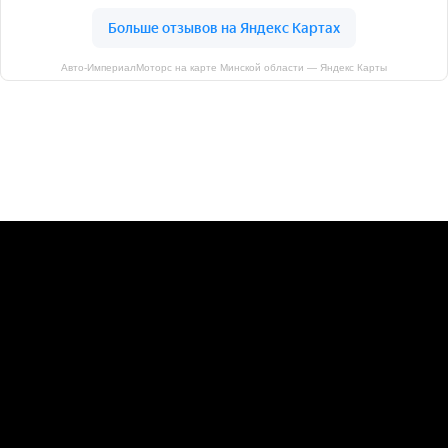
Авто-ИмпериалМоторс на карте Минской области — Яндекс Карты