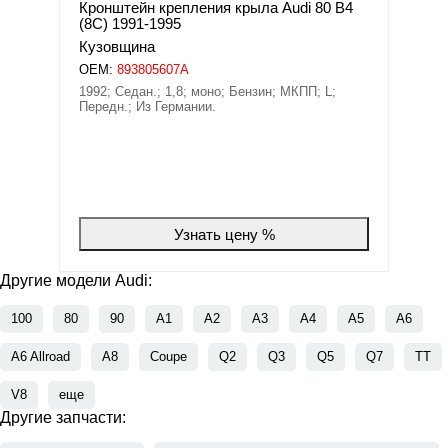
Кронштейн крепления крыла Audi 80 B4
(8C) 1991-1995
Кузовщина
OEM:
893805607A
1992; Седан.; 1,8; моно; Бензин; МКПП; L;
Передн.; Из Германии.
Узнать цену %
Другие модели Audi:
100
80
90
A1
A2
A3
A4
A5
A6
A6 Allroad
A8
Coupe
Q2
Q3
Q5
Q7
TT
V8
еще
Другие запчасти: