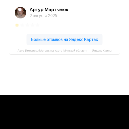
Авто-ИмпериалМоторс на карте Минской области — Яндекс Карты