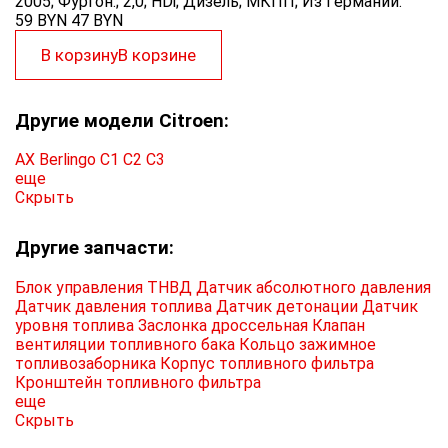
2005; Фургон.; 2,0; HDi; Дизель; МКПП; Из Германии.
59 BYN
47
BYN
В корзину
В корзине
Другие модели Citroen:
AX
Berlingo
C1
C2
C3
еще
Скрыть
Другие запчасти:
Блок управления ТНВД
Датчик абсолютного давления
Датчик давления топлива
Датчик детонации
Датчик
уровня топлива
Заслонка дроссельная
Клапан
вентиляции топливного бака
Кольцо зажимное
топливозаборника
Корпус топливного фильтра
Кронштейн топливного фильтра
еще
Скрыть