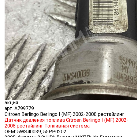
акция
арт.
A799779
Citroen Berlingo Berlingo I (MF) 2002-2008 рестайлинг
Датчик давления топлива Citroen Berlingo I (MF) 2002-
2008 рестайлинг
Топливная система
OEM:
5WS40039, 55PP0202