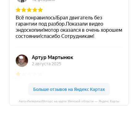
Авто-ИмпериалМоторс на карте Минской области — Яндекс Карты