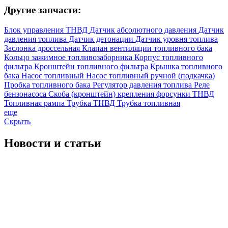
Другие запчасти:
Блок управления ТНВД
Датчик абсолютного давления
Датчик
давления топлива
Датчик детонации
Датчик уровня топлива
Заслонка дроссельная
Клапан вентиляции топливного бака
Кольцо зажимное топливозаборника
Корпус топливного
фильтра
Кронштейн топливного фильтра
Крышка топливного
бака
Насос топливный
Насос топливный ручной (подкачка)
Пробка топливного бака
Регулятор давления топлива
Реле
бензонасоса
Скоба (кронштейн) крепления форсунки
ТНВД
Топливная рампа
Трубка ТНВД
Трубка топливная
еще
Скрыть
Новости
и статьи
Что такое шорт блок двигателя (блок цилиндров)?
2025-06-04 07:51:03
Шорт блок двигателя &ndash; это набор основных ком...
читать полностью
Скидка
2024-01-08 11:49:49
...