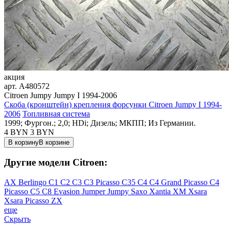
акция
арт.
A480572
Citroen Jumpy Jumpy I 1994-2006
Скоба (кронштейн) крепления форсунки Citroen Jumpy I 1994-
2006
Топливная система
1999; Фургон.; 2,0; HDi; Дизель; МКПП; Из Германии.
4 BYN
3
BYN
В корзину
В корзине
Другие модели Citroen:
AX
Berlingo
C1
C2
C3
C3 Picasso
C35
C4
C4 Grand Picasso
C4
Picasso
C5
C8
Evasion
Jumper
Jumpy
Saxo
Xantia
XM
Xsara
Xsara Picasso
ZX
еще
Скрыть