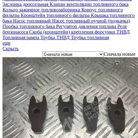
Заслонка дроссельная
Клапан вентиляции топливного бака
Кольцо зажимное топливозаборника
Корпус топливного
фильтра
Кронштейн топливного фильтра
Крышка топливного
бака
Насос топливный
Насос топливный ручной (подкачка)
Пробка топливного бака
Регулятор давления топлива
Реле
бензонасоса
Скоба (кронштейн) крепления форсунки
ТНВД
Топливная рампа
Трубка ТНВД
Трубка топливная
еще
Скрыть
Сначала новые