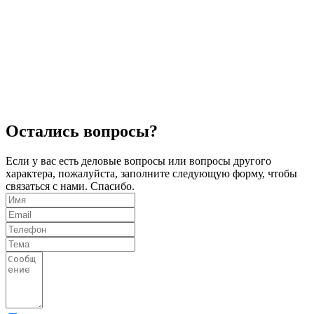
читать полностью
Рассрочка по карте "Черепаха"
2024-02-21 11:26:44
Теперь универсальной картой "Черепаха" можно оплач...
читать полностью
Что такое шорт блок двигателя (блок цилиндров)?
2025-06-04 07:51:03
Шорт блок двигателя &ndash; это набор основных ком...
читать полностью
Остались вопросы?
Если у вас есть деловые вопросы или вопросы другого
характера, пожалуйста, заполните следующую форму, чтобы
связаться с нами. Спасибо.