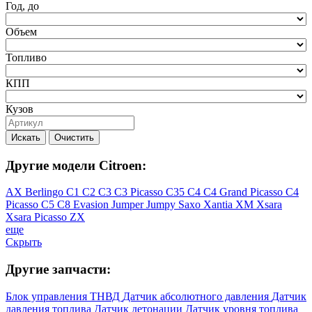
Год, до
Объем
Топливо
КПП
Кузов
Искать
Очистить
Другие модели Citroen:
AX
Berlingo
C1
C2
C3
C3 Picasso
C35
C4
C4 Grand Picasso
C4
Picasso
C5
C8
Evasion
Jumper
Jumpy
Saxo
Xantia
XM
Xsara
Xsara Picasso
ZX
еще
Скрыть
Другие запчасти:
Блок управления ТНВД
Датчик абсолютного давления
Датчик
давления топлива
Датчик детонации
Датчик уровня топлива