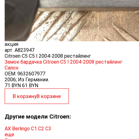
акция
арт.
A823947
Citroen C5 C5 I 2004-2008 рестайлинг
Замок бардачка Citroen C5 I 2004-2008 рестайлинг
Салон
OEM:
9632607977
2006; Из Германии.
71 BYN
61
BYN
В корзину
В корзине
Другие модели Citroen:
AX
Berlingo
C1
C2
C3
еще