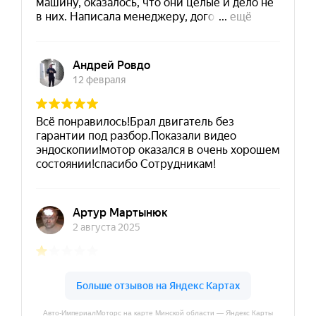
Авто-ИмпериалМоторс на карте Минской области — Яндекс Карты