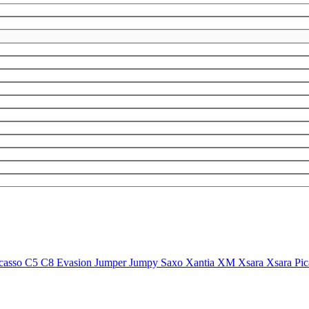
casso
C5
C8
Evasion
Jumper
Jumpy
Saxo
Xantia
XM
Xsara
Xsara Pi