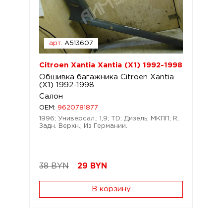
арт.
A513607
Citroen Xantia Xantia (X1) 1992-1998
Обшивка багажника Citroen Xantia
(X1) 1992-1998
Салон
OEM:
9620781877
1996; Универсал.; 1,9; TD; Дизель; МКПП; R;
Задн. Верхн.; Из Германии.
38 BYN
29
BYN
В корзину