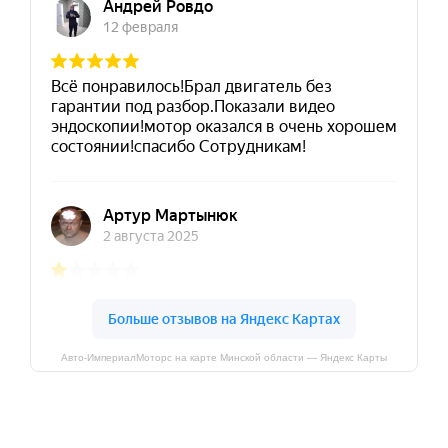
Авто-ИмпериалМоторс на карте Минской области — Яндекс Карты