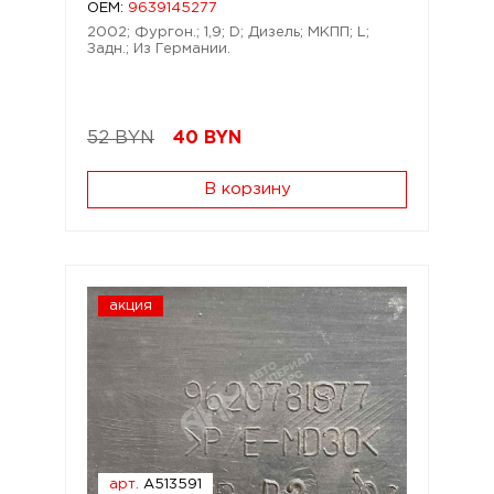
OEM:
9639145277
2002; Фургон.; 1,9; D; Дизель; МКПП; L;
Задн.; Из Германии.
52 BYN
40
BYN
В корзину
акция
арт.
A513591