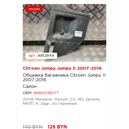
акция
арт.
A812844
Citroen Jumpy Jumpy II 2007-2016
Обшивка багажника Citroen Jumpy II
2007-2016
Салон
OEM:
9680038277
2008; Минивэн.; Белый; 2,0; HDi; Дизель;
МКПП; R; Задн.; Из Германии.
140 BYN
126
BYN