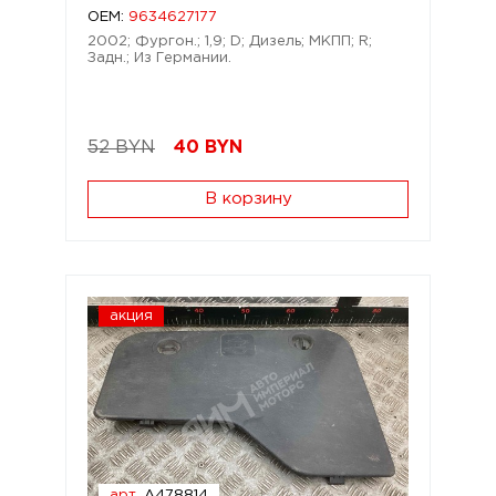
OEM:
9634627177
2002; Фургон.; 1,9; D; Дизель; МКПП; R;
Задн.; Из Германии.
52 BYN
40
BYN
В корзину
акция
арт.
A478814