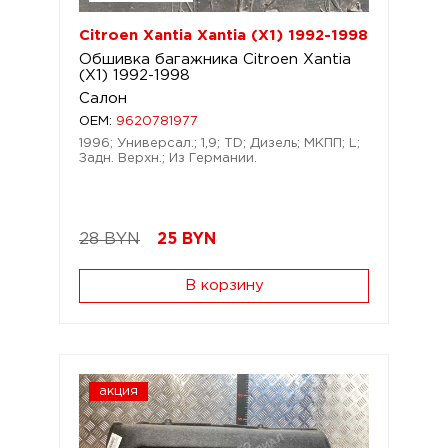
Citroen Xantia Xantia (X1) 1992-1998
Обшивка багажника Citroen Xantia
(X1) 1992-1998
Салон
OEM:
9620781977
1996; Универсал.; 1,9; TD; Дизель; МКПП; L;
Задн. Верхн.; Из Германии.
28 BYN
25
BYN
В корзину
акция