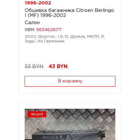
1996-2002
Обшивка багажника Citroen Berlingo
I (MF) 1996-2002
Салон
OEM:
9634626177
2002; Фургон.; 1,9; D; Дизель; МКПП; R;
Задн.; Из Германии.
53 BYN
43
BYN
В корзину
акция