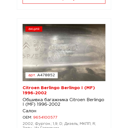
акция
арт.
A478852
Citroen Berlingo Berlingo I (MF)
1996-2002
Обшивка багажника Citroen Berlingo
I (MF) 1996-2002
Салон
OEM:
9654100577
2002; Фургон.; 1,9; D; Дизель; МКПП; R;