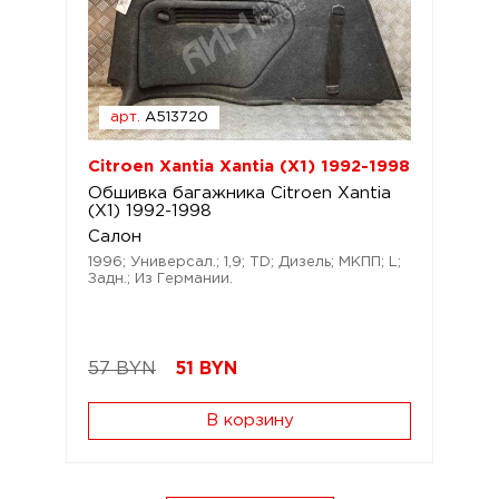
арт.
A513720
Citroen Xantia Xantia (X1) 1992-1998
Обшивка багажника Citroen Xantia
(X1) 1992-1998
Салон
1996; Универсал.; 1,9; TD; Дизель; МКПП; L;
Задн.; Из Германии.
57 BYN
51
BYN
В корзину