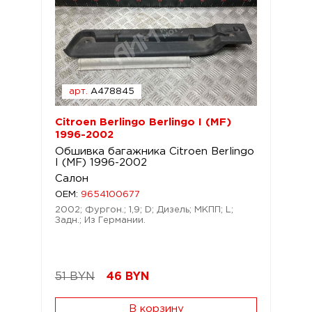
арт.
A478845
Citroen Berlingo Berlingo I (MF)
1996-2002
Обшивка багажника Citroen Berlingo
I (MF) 1996-2002
Салон
OEM:
9654100677
2002; Фургон.; 1,9; D; Дизель; МКПП; L;
Задн.; Из Германии.
51 BYN
46
BYN
В корзину