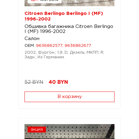
Citroen Berlingo Berlingo I (MF)
1996-2002
Обшивка багажника Citroen Berlingo
I (MF) 1996-2002
Салон
OEM:
9636862577, 9636862677
2002; Фургон.; 1,9; D; Дизель; МКПП; R;
Задн.; Из Германии.
52 BYN
40
BYN
В корзину
акция