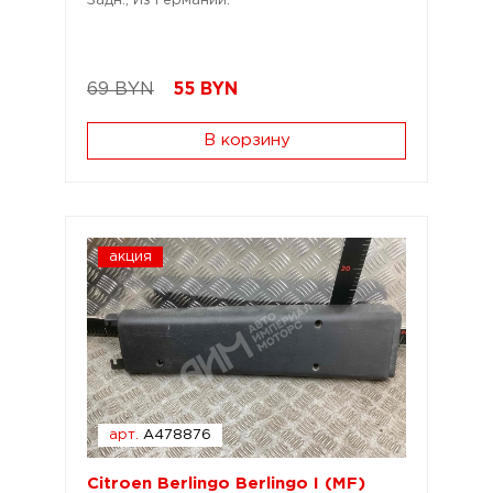
Задн.; Из Германии.
69 BYN
55
BYN
В корзину
акция
арт.
A478876
Citroen Berlingo Berlingo I (MF)