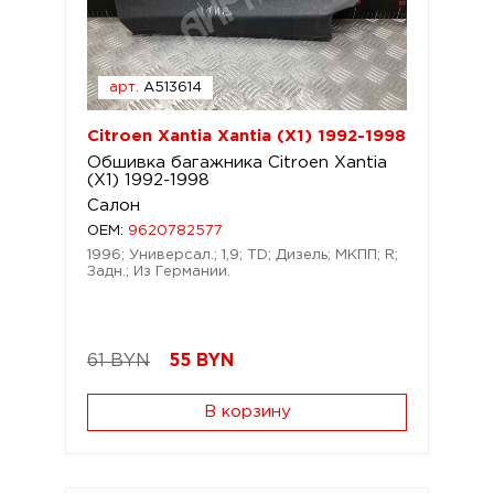
арт.
A513614
Citroen Xantia Xantia (X1) 1992-1998
Обшивка багажника Citroen Xantia
(X1) 1992-1998
Салон
OEM:
9620782577
1996; Универсал.; 1,9; TD; Дизель; МКПП; R;
Задн.; Из Германии.
61 BYN
55
BYN
В корзину