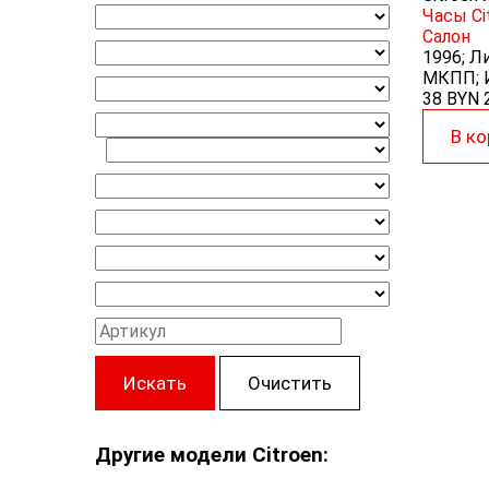
Часы Cit
Салон
1996; Ли
МКПП; И
38 BYN
В ко
Искать
Очистить
Другие модели Citroen: