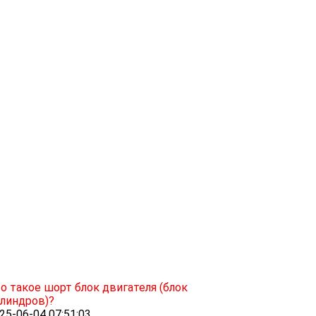
о такое шорт блок двигателя (блок
линдров)?
25-06-04 07:51:03