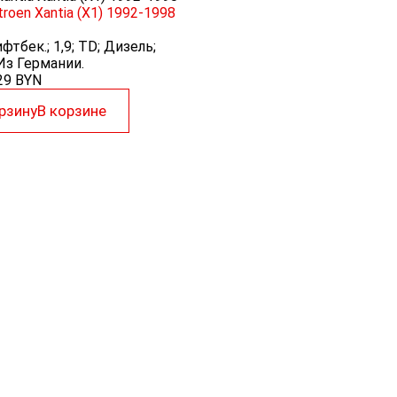
roen Xantia (X1) 1992-1998
фтбек.; 1,9; TD; Дизель;
з Германии.
29
BYN
рзину
В корзине