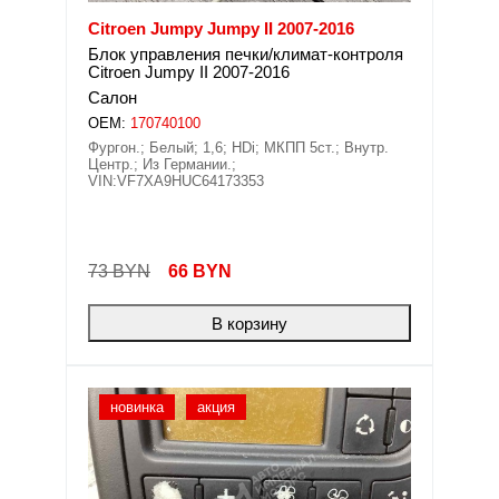
Citroen Jumpy Jumpy II 2007-2016
Блок управления печки/климат-контроля
Citroen Jumpy II 2007-2016
Салон
OEM:
170740100
Фургон.; Белый; 1,6; HDi; МКПП 5ст.; Внутр.
Центр.; Из Германии.;
VIN:VF7XA9HUC64173353
73 BYN
66
BYN
В корзину
новинка
акция