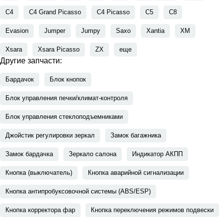
C4
C4 Grand Picasso
C4 Picasso
C5
C8
Evasion
Jumper
Jumpy
Saxo
Xantia
XM
Xsara
Xsara Picasso
ZX
еще
Другие запчасти:
Бардачок
Блок кнопок
Блок управления печки/климат-контроля
Блок управления стеклоподъемниками
Джойстик регулировки зеркал
Замок багажника
Замок бардачка
Зеркало салона
Индикатор АКПП
Кнопка (выключатель)
Кнопка аварийной сигнализации
Кнопка антипробуксовочной системы (ABS/ESP)
Кнопка корректора фар
Кнопка переключения режимов подвески