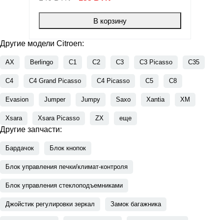
В корзину
Другие модели Citroen:
AX
Berlingo
C1
C2
C3
C3 Picasso
C35
C4
C4 Grand Picasso
C4 Picasso
C5
C8
Evasion
Jumper
Jumpy
Saxo
Xantia
XM
Xsara
Xsara Picasso
ZX
еще
Другие запчасти:
Бардачок
Блок кнопок
Блок управления печки/климат-контроля
Блок управления стеклоподъемниками
Джойстик регулировки зеркал
Замок багажника