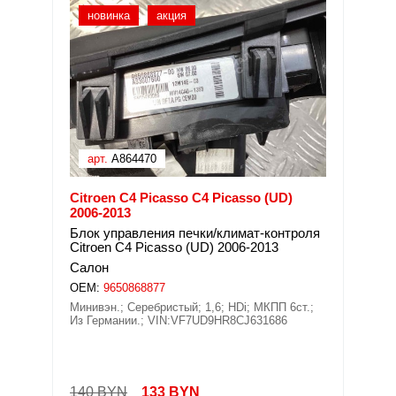
новинка
акция
арт.
A864470
Citroen C4 Picasso C4 Picasso (UD)
2006-2013
Блок управления печки/климат-контроля
Citroen C4 Picasso (UD) 2006-2013
Салон
OEM:
9650868877
Минивэн.; Серебристый; 1,6; HDi; МКПП 6ст.;
Из Германии.; VIN:VF7UD9HR8CJ631686
140 BYN
133
BYN