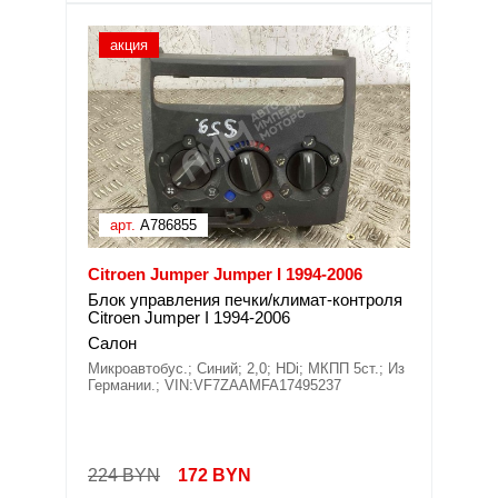
акция
арт.
A786855
Citroen Jumper Jumper I 1994-2006
Блок управления печки/климат-контроля
Citroen Jumper I 1994-2006
Салон
Микроавтобус.; Синий; 2,0; HDi; МКПП 5ст.; Из
Германии.; VIN:VF7ZAAMFA17495237
224 BYN
172
BYN