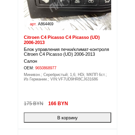
арт.
A864469
Citroen C4 Picasso C4 Picasso (UD)
2006-2013
Блок управления печки/климат-контроля
Citroen C4 Picasso (UD) 2006-2013
Салон
OEM:
9650868977
Минивэн.; Серебристый; 1,6; HDi; МКПП 6ст.;
Из Германии.; VIN:VF7UD9HR8CJ631686
175 BYN
166
BYN
В корзину