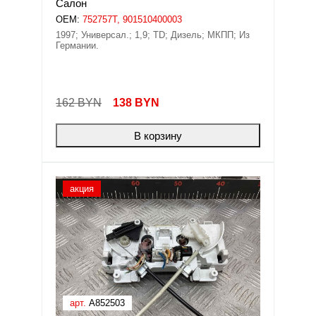
Салон
OEM:
752757T, 901510400003
1997; Универсал.; 1,9; TD; Дизель; МКПП; Из
Германии.
162 BYN
138
BYN
В корзину
акция
арт.
A852503