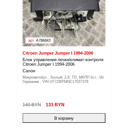
арт.
A786843
Citroen Jumper Jumper I 1994-2006
Блок управления печки/климат-контроля
Citroen Jumper I 1994-2006
Салон
Микроавтобус.; Белый; 2,8; TD; МКПП 5ст.; Из
Германии.; VIN:VF7ZBPMNC17037378
140 BYN
133
BYN
В корзину