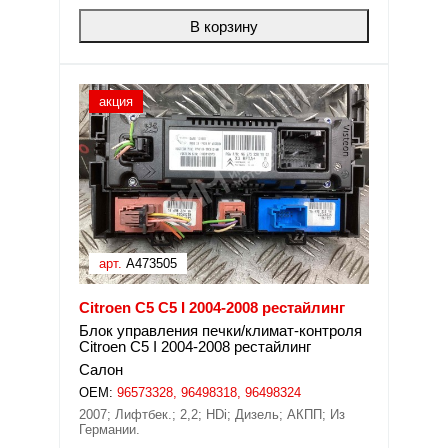
В корзину
акция
арт.
A473505
Citroen C5 C5 I 2004-2008 рестайлинг
Блок управления печки/климат-контроля
Citroen C5 I 2004-2008 рестайлинг
Салон
OEM:
96573328, 96498318, 96498324
2007; Лифтбек.; 2,2; HDi; Дизель; АКПП; Из
Германии.