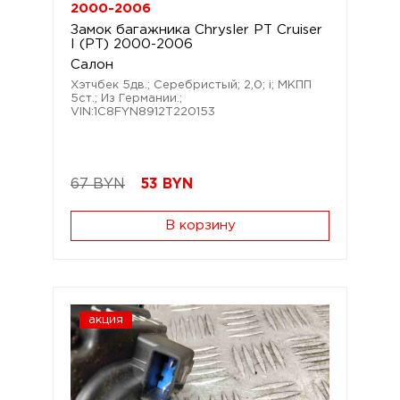
2000-2006
Замок багажника Chrysler PT Cruiser
I (PT) 2000-2006
Салон
Хэтчбек 5дв.; Серебристый; 2,0; i; МКПП
5ст.; Из Германии.;
VIN:1C8FYN8912T220153
67 BYN
53
BYN
В корзину
акция