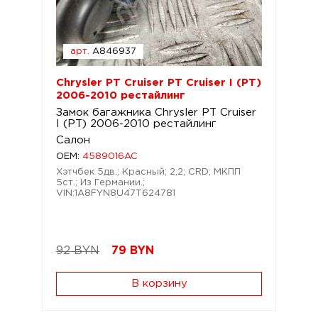
арт.
A846937
Chrysler PT Cruiser PT Cruiser I (PT)
2006-2010 рестайлинг
Замок багажника Chrysler PT Cruiser
I (PT) 2006-2010 рестайлинг
Салон
OEM:
4589016AC
Хэтчбек 5дв.; Красный; 2,2; CRD; МКПП
5ст.; Из Германии.;
VIN:1A8FYN8U47T624781
92 BYN
79
BYN
В корзину