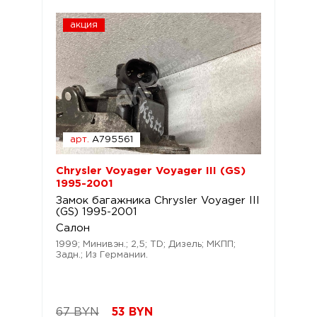
акция
арт.
A795561
Chrysler Voyager Voyager III (GS)
1995-2001
Замок багажника Chrysler Voyager III
(GS) 1995-2001
Салон
1999; Минивэн.; 2,5; TD; Дизель; МКПП;
Задн.; Из Германии.
67 BYN
53
BYN