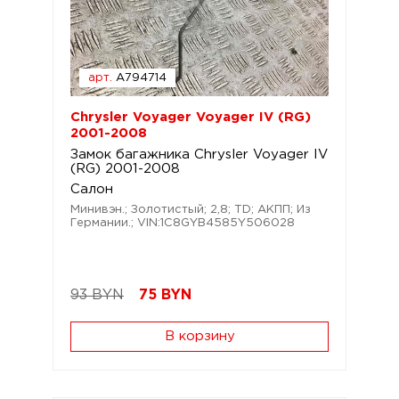
арт.
A794714
Chrysler Voyager Voyager IV (RG)
2001-2008
Замок багажника Chrysler Voyager IV
(RG) 2001-2008
Салон
Минивэн.; Золотистый; 2,8; TD; АКПП; Из
Германии.; VIN:1C8GYB4585Y506028
93 BYN
75
BYN
В корзину