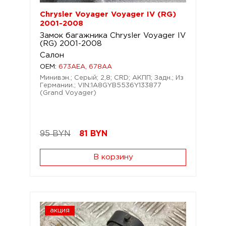
Chrysler Voyager Voyager IV (RG)
2001-2008
Замок багажника Chrysler Voyager IV
(RG) 2001-2008
Салон
OEM:
673AEA, 678AA
Минивэн.; Серый; 2,8; CRD; АКПП; Задн.; Из
Германии.; VIN:1A8GYB5536Y133877
(Grand Voyager)
95 BYN
81
BYN
В корзину
акция