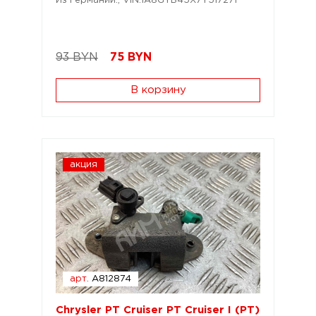
Из Германии.; VIN:1A8GYB45X7Y517271
93 BYN
75
BYN
В корзину
акция
арт.
A812874
Chrysler PT Cruiser PT Cruiser I (PT)