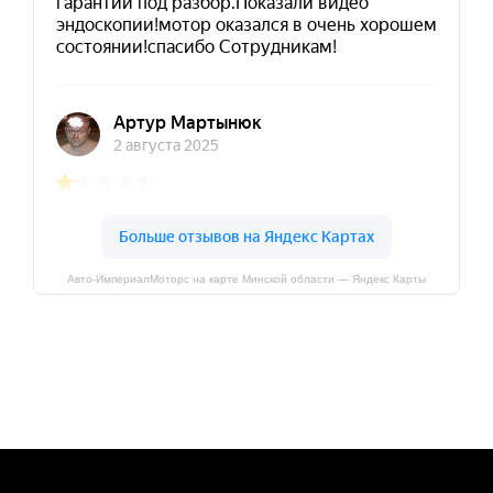
Авто-ИмпериалМоторс на карте Минской области — Яндекс Карты