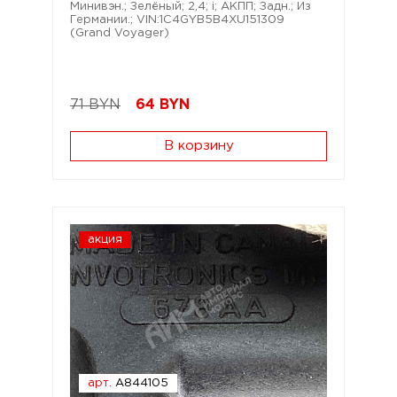
Минивэн.; Зелёный; 2,4; i; АКПП; Задн.; Из
Германии.; VIN:1C4GYB5B4XU151309
(Grand Voyager)
71 BYN
64
BYN
В корзину
акция
арт.
A844105