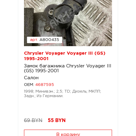
арт.
A800435
Chrysler Voyager Voyager III (GS)
1995-2001
Замок багажника Chrysler Voyager III
(GS) 1995-2001
Салон
OEM:
4687595
1998; Минивэн.; 2,5; TD; Дизель; МКПП;
Задн.; Из Германии.
69 BYN
55
BYN
В корзину