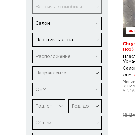
Версия автомобиля
Салон
арт
Пластик салона
Chry
(RG)
Расположение
Плас
Voya
Сало
Направление
OEM:
Минив
R; Пер
ОЕМ
VIN:1
Год, от
Год, до
16 B
Объем