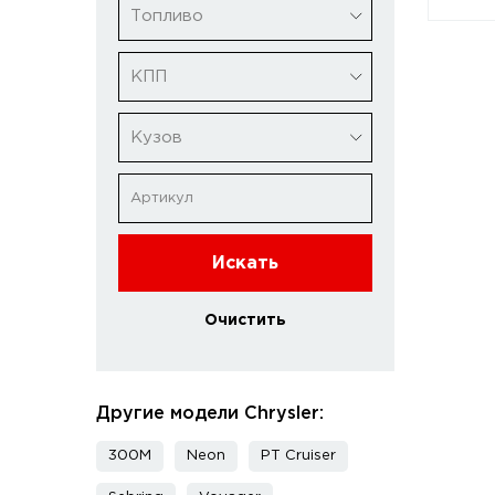
Топливо
КПП
Кузов
Искать
Очистить
Другие модели Chrysler:
300M
Neon
PT Cruiser