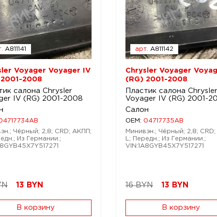
.
A811141
арт.
A811142
sler Voyager Voyager IV
Chrysler Voyager Voyag
 2001-2008
(RG) 2001-2008
тик салона Chrysler
Пластик салона Chrysle
ger IV (RG) 2001-2008
Voyager IV (RG) 2001-2
н
Салон
04717734AB
OEM:
04717735AB
эн.; Чёрный; 2,8; CRD; АКПП;
Минивэн.; Чёрный; 2,8; CRD;
едн.; Из Германии.;
L; Передн.; Из Германии.;
A8GYB45X7Y517271
VIN:1A8GYB45X7Y517271
YN
13
BYN
16 BYN
13
BYN
В корзину
В корзину