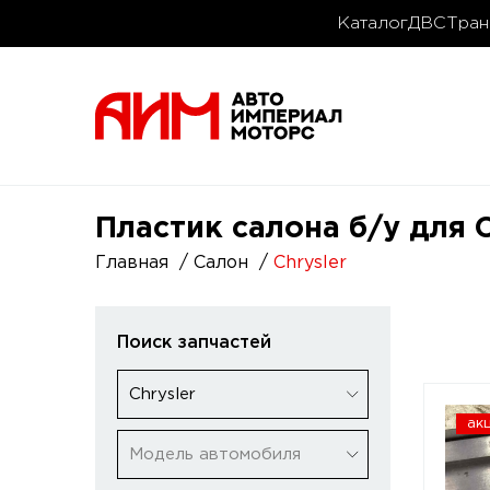
Каталог
ДВС
Тран
Пластик салона б/у для C
Главная
Салон
Chrysler
Поиск запчастей
Chrysler
ак
Модель автомобиля