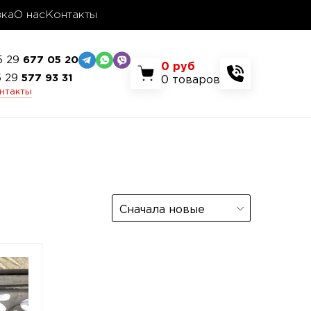
вка
О нас
Контакты
5 29
677 05 20
0
руб
5 29
577 93 31
0
товаров
онтакты
Сначала новые