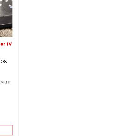
er IV
r
008
 АКПП;