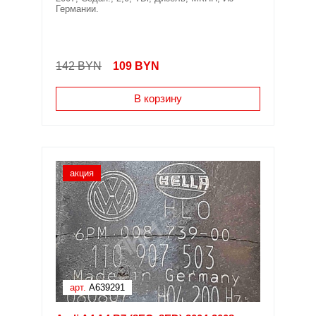
Германии.
142 BYN
109
BYN
В корзину
акция
арт.
A639291