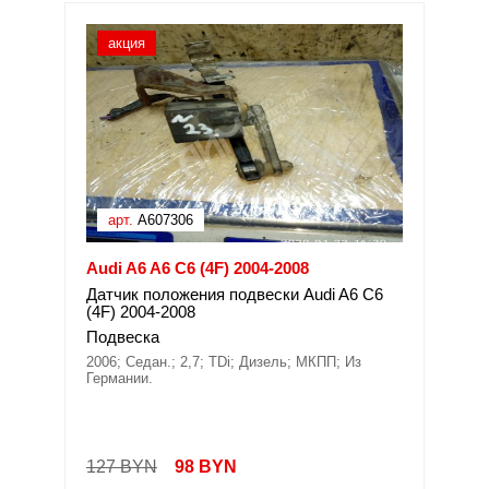
акция
арт.
A607306
Audi A6 A6 C6 (4F) 2004-2008
Датчик положения подвески Audi A6 C6
(4F) 2004-2008
Подвеска
2006; Седан.; 2,7; TDi; Дизель; МКПП; Из
Германии.
127 BYN
98
BYN