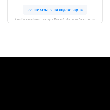
Авто-ИмпериалМоторс на карте Минской области — Яндекс Карты