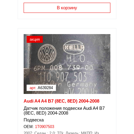
В корзину
акция
арт.
A639284
Audi A4 A4 B7 (8EC, 8ED) 2004-2008
Датчик положения подвески Audi A4 B7
(8EC, 8ED) 2004-2008
Подвеска
OEM:
1T0907503
2007; Седан.; 2,0; TDi; Дизель; МКПП; Из