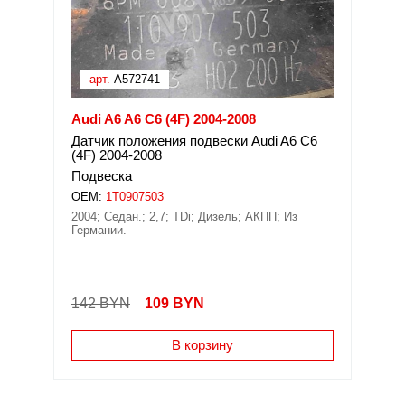
арт.
A572741
Audi A6 A6 C6 (4F) 2004-2008
Датчик положения подвески Audi A6 C6
(4F) 2004-2008
Подвеска
OEM:
1T0907503
2004; Седан.; 2,7; TDi; Дизель; АКПП; Из
Германии.
142 BYN
109
BYN
В корзину