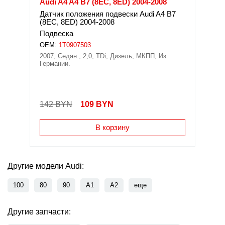
Audi A4 A4 B7 (8EC, 8ED) 2004-2008
Датчик положения подвески Audi A4 B7
(8EC, 8ED) 2004-2008
Подвеска
OEM:
1T0907503
2007; Седан.; 2,0; TDi; Дизель; МКПП; Из
Германии.
142 BYN
109
BYN
В корзину
Другие модели Audi:
100
80
90
A1
A2
еще
Другие запчасти: