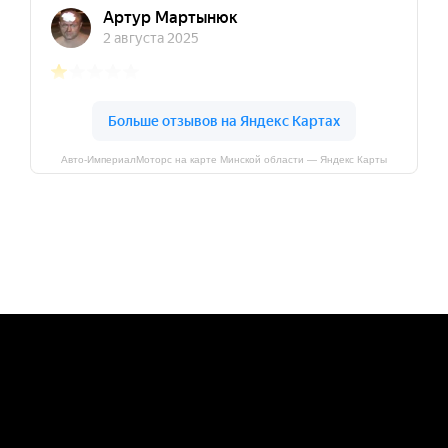
Авто-ИмпериалМоторс на карте Минской области — Яндекс Карты