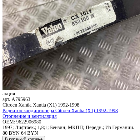
акция
арт.
A795963
Citroen Xantia Xantia (X1) 1992-1998
Радиатор кондиционера Citroen Xantia (X1) 1992-1998
Отопление и вентиляция
OEM:
9622906980
1997; Лифтбек.; 1,8; i; Бензин; МКПП; Передн.; Из Германии.
80 BYN
64
BYN
В корзину
В корзине