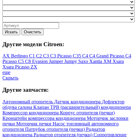
Искать
Очистить
Другие модели Citroen:
AX
Berlingo
C1
C2
C3
C3 Picasso
C35
C4
C4 Grand Picasso
C4
Picasso
C5
C8
Evasion
Jumper
Jumpy
Saxo
Xantia
XM
Xsara
Xsara Picasso
ZX
еще
Скрыть
Другие запчасти:
Автономный отопитель
Датчик кондиционера
Дефлектор
обдува салона
Клапан ТРВ (расширительный) кондиционера
Компрессор кондиционера
Корпус отопителя (печки)
Кронштейн компрессора кондиционера
Моторчик заслонки
печки
Моторчик печки
Насос топливный автономного
отопителя
Патрубок отопителя (печки)
Радиатор
кондиционера
Радиатор отопителя (печки)
Сопротивление