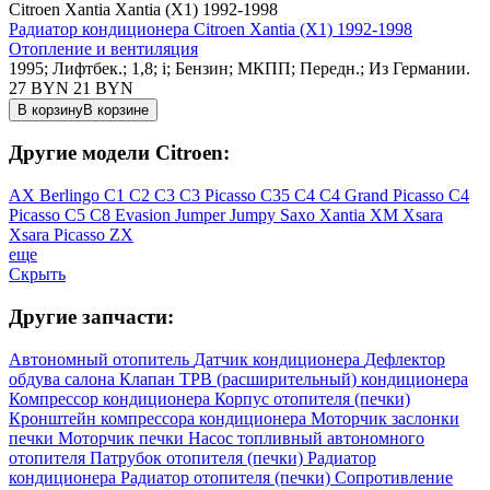
Citroen Xantia Xantia (X1) 1992-1998
Радиатор кондиционера Citroen Xantia (X1) 1992-1998
Отопление и вентиляция
1995; Лифтбек.; 1,8; i; Бензин; МКПП; Передн.; Из Германии.
27 BYN
21
BYN
В корзину
В корзине
Другие модели Citroen:
AX
Berlingo
C1
C2
C3
C3 Picasso
C35
C4
C4 Grand Picasso
C4
Picasso
C5
C8
Evasion
Jumper
Jumpy
Saxo
Xantia
XM
Xsara
Xsara Picasso
ZX
еще
Скрыть
Другие запчасти:
Автономный отопитель
Датчик кондиционера
Дефлектор
обдува салона
Клапан ТРВ (расширительный) кондиционера
Компрессор кондиционера
Корпус отопителя (печки)
Кронштейн компрессора кондиционера
Моторчик заслонки
печки
Моторчик печки
Насос топливный автономного
отопителя
Патрубок отопителя (печки)
Радиатор
кондиционера
Радиатор отопителя (печки)
Сопротивление