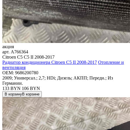
акция
арт.
A766364
Citroen C5 C5 II 2008-2017
Радиатор кондиционера Citroen C5 II 2008-2017
Отопление и
вентиляция
OEM:
9686200780
2009; Универсал.; 2,7; HDi; Дизель; АКПП; Передн.; Из
Германии.
133 BYN
106
BYN
В корзину
В корзине