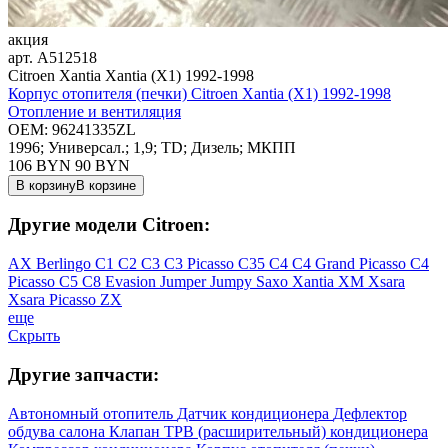
акция
арт.
A512518
Citroen Xantia Xantia (X1) 1992-1998
Корпус отопителя (печки) Citroen Xantia (X1) 1992-1998
Отопление и вентиляция
OEM:
96241335ZL
1996; Универсал.; 1,9; TD; Дизель; МКПП
106 BYN
90
BYN
В корзину
В корзине
Другие модели Citroen:
AX
Berlingo
C1
C2
C3
C3 Picasso
C35
C4
C4 Grand Picasso
C4
Picasso
C5
C8
Evasion
Jumper
Jumpy
Saxo
Xantia
XM
Xsara
Xsara Picasso
ZX
еще
Скрыть
Другие запчасти:
Автономный отопитель
Датчик кондиционера
Дефлектор
обдува салона
Клапан ТРВ (расширительный) кондиционера