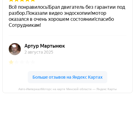
Авто-ИмпериалМоторс на карте Минской области — Яндекс Карты