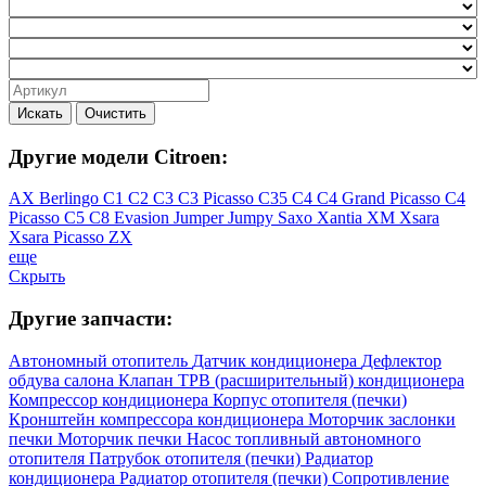
Искать
Очистить
Другие модели Citroen:
AX
Berlingo
C1
C2
C3
C3 Picasso
C35
C4
C4 Grand Picasso
C4
Picasso
C5
C8
Evasion
Jumper
Jumpy
Saxo
Xantia
XM
Xsara
Xsara Picasso
ZX
еще
Скрыть
Другие запчасти:
Автономный отопитель
Датчик кондиционера
Дефлектор
обдува салона
Клапан ТРВ (расширительный) кондиционера
Компрессор кондиционера
Корпус отопителя (печки)
Кронштейн компрессора кондиционера
Моторчик заслонки
печки
Моторчик печки
Насос топливный автономного
отопителя
Патрубок отопителя (печки)
Радиатор
кондиционера
Радиатор отопителя (печки)
Сопротивление