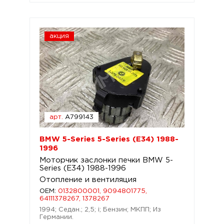
акция
арт.
A799143
BMW 5-Series 5-Series (E34) 1988-
1996
Моторчик заслонки печки BMW 5-
Series (E34) 1988-1996
Отопление и вентиляция
OEM:
0132800001, 9094801775,
64111378267, 1378267
1994; Седан.; 2,5; i; Бензин; МКПП; Из
Германии.