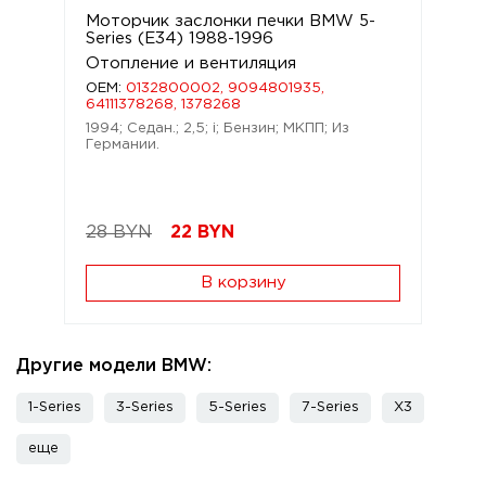
Моторчик заслонки печки BMW 5-
Series (E34) 1988-1996
Отопление и вентиляция
OEM:
0132800002, 9094801935,
64111378268, 1378268
1994; Седан.; 2,5; i; Бензин; МКПП; Из
Германии.
28 BYN
22
BYN
В корзину
Другие модели BMW:
1-Series
3-Series
5-Series
7-Series
X3
еще