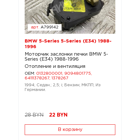
арт.
A799142
BMW 5-Series 5-Series (E34) 1988-
1996
Моторчик заслонки печки BMW 5-
Series (E34) 1988-1996
Отопление и вентиляция
OEM:
0132800001, 9094801775,
64111378267, 1378267
1994; Седан.; 2,5; i; Бензин; МКПП; Из
Германии.
28 BYN
22
BYN
В корзину