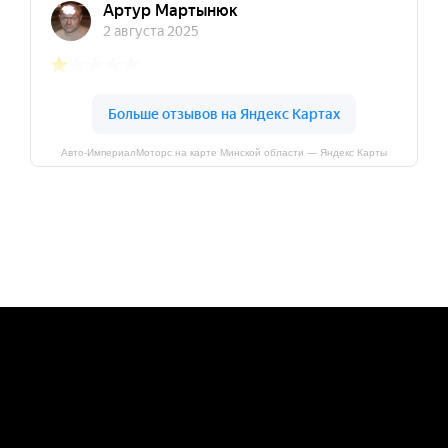
Авто-ИмпериалМоторс на карте Минской области — Яндекс Карты