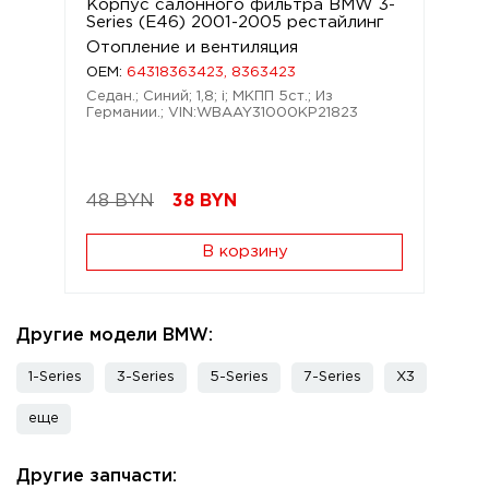
Корпус салонного фильтра BMW 3-
Series (E46) 2001-2005 рестайлинг
Отопление и вентиляция
OEM:
64318363423, 8363423
Седан.; Синий; 1,8; i; МКПП 5ст.; Из
Германии.; VIN:WBAAY31000KP21823
48 BYN
38
BYN
В корзину
Другие модели BMW:
1-Series
3-Series
5-Series
7-Series
X3
еще
Другие запчасти: