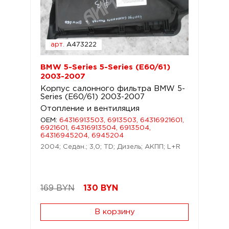
арт.
A473222
BMW 5-Series 5-Series (E60/61)
2003-2007
Корпус салонного фильтра BMW 5-
Series (E60/61) 2003-2007
Отопление и вентиляция
OEM:
64316913503, 6913503, 64316921601,
6921601, 64316913504, 6913504,
64316945204, 6945204
2004; Седан.; 3,0; TD; Дизель; АКПП; L+R
169 BYN
130
BYN
В корзину