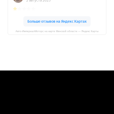
Авто-ИмпериалМоторс на карте Минской области — Яндекс Карты