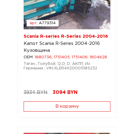
арт.
A779314
Scania R-series R-Series 2004-2016
Капот Scania R-Series 2004-2016
Кузовщина
OEM:
1880736, 1751405, 1751406, 1804628
Тягач.; Голубой; 12,0; D; АКПП; Из
Германии.; VIN:XLER4X20005185232
3934 BYN
3094
BYN
В корзину