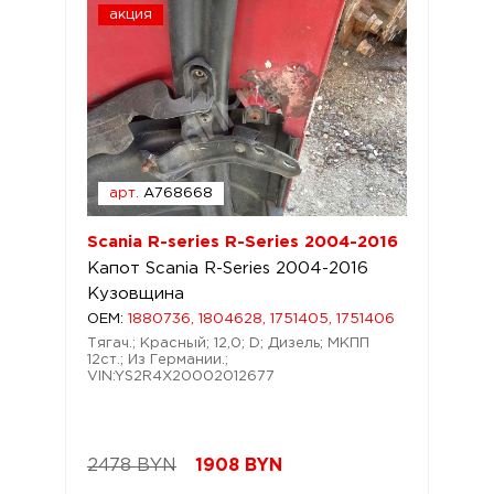
акция
арт.
A768668
Scania R-series R-Series 2004-2016
Капот Scania R-Series 2004-2016
Кузовщина
OEM:
1880736, 1804628, 1751405, 1751406
Тягач.; Красный; 12,0; D; Дизель; МКПП
12ст.; Из Германии.;
VIN:YS2R4X20002012677
2478 BYN
1908
BYN