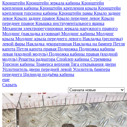
Кронштейн
Кронштейн зеркала кабины
Кронштейн
крепления кабины
Кронштейн крепления крыла
Кронштейн
крепления торсиона кабины
Кронштейн рамы
Крыло заднее
левое
Крыло заднее правое
Крыло переднее левое
Крыло
переднее правое
Крышка инструментального ящика
Механизм электрорегулировки зеркала наружного правого
Молдинг (накладка кузовная)
Молдинг кабины
Молдинг
крыла
Молдинг крыла переднего левого
Накладка (ресничка)
левой фары
Накладка декоративная
Накладка на бампер
Петля
капота
Петля капота правая
Подножка
Подножка кабины
левая (входной модуль)
Подножка кабины правая (входной
модуль)
Решетка радиатора
Спойлер кабины
Стремянка
Торсион кабины
Траверса верхняя
Тяга открывания двери
Уплотнитель двери передней левой
Усилитель бампера
переднего
Цилиндр подъёма кабины
еще
Скрыть