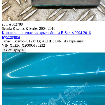
арт.
A802788
Scania R-series R-Series 2004-2016
Кронштейн крепления крыла Scania R-Series 2004-2016
Кузовщина
Тягач.; Голубой; 12,0; D; АКПП; L=R; Из Германии.;
VIN:XLER4X20005185232
Узнать цену %