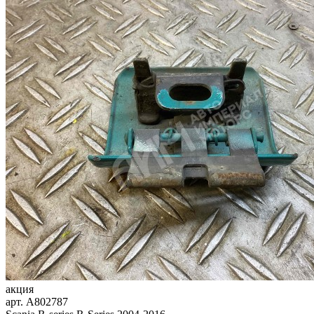
акция
арт.
A802787