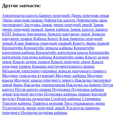
Другие запчасти:
Амортизатор капота
Бампер передний
Дверь передняя левая
Дверь передняя правая
Дефлектор капота
Дефлекторы окон
(ветровики)
Заглушка
Замок двери передней левой
Замок
двери передней правой
Замок кабины
Замок капота
Защита
КПП
Зеркало бордюрное
Зеркало наружное левое
Зеркало
наружное правое
Кабина
Капот
Клык бампера передний
левый
Клык бампера передний правый
Корпус фары правой
Кронштейн
Кронштейн зеркала кабины
Кронштейн
крепления кабины
Кронштейн крепления крыла
Кронштейн
крепления торсиона кабины
Кронштейн рамы
Крыло заднее
левое
Крыло заднее правое
Крыло переднее левое
Крыло
переднее правое
Крышка инструментального ящика
Механизм электрорегулировки зеркала наружного правого
Молдинг (накладка кузовная)
Молдинг кабины
Молдинг
крыла
Молдинг крыла переднего левого
Накладка (ресничка)
левой фары
Накладка декоративная
Накладка на бампер
Петля
капота
Петля капота правая
Подножка
Подножка кабины
левая (входной модуль)
Подножка кабины правая (входной
модуль)
Решетка радиатора
Спойлер кабины
Стремянка
Торсион кабины
Траверса верхняя
Тяга открывания двери
Уплотнитель двери передней левой
Усилитель бампера
переднего
Цилиндр подъёма кабины