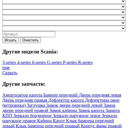
Искать
Очистить
Другие модели Scania:
3-series
4-series
6-series
G-series
P-series
R-series
еще
Скрыть
Другие запчасти:
Амортизатор капота
Бампер передний
Дверь передняя левая
Дверь передняя правая
Дефлектор капота
Дефлекторы окон
(ветровики)
Заглушка
Замок двери передней левой
Замок
двери передней правой
Замок кабины
Замок капота
Защита
КПП
Зеркало бордюрное
Зеркало наружное левое
Зеркало
наружное правое
Кабина
Капот
Клык бампера передний
левый
Клык бампера передний правый
Корпус фары правой