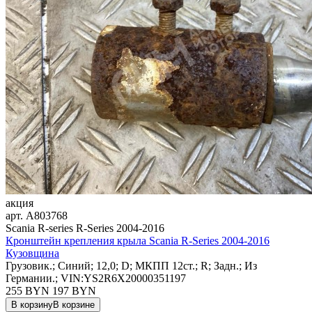
акция
арт.
A803768
Scania R-series R-Series 2004-2016
Кронштейн крепления крыла Scania R-Series 2004-2016
Кузовщина
Грузовик.; Синий; 12,0; D; МКПП 12ст.; R; Задн.; Из
Германии.; VIN:YS2R6X20000351197
255 BYN
197
BYN
В корзину
В корзине