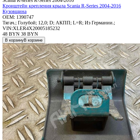
Scania R-series R-Series 2004-2016
Кронштейн крепления крыла Scania R-Series 2004-2016
Кузовщина
OEM:
1390747
Тягач.; Голубой; 12,0; D; АКПП; L=R; Из Германии.;
VIN:XLER4X20005185232
48 BYN
38
BYN
В корзину
В корзине