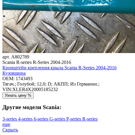
арт.
A802789
Scania R-series R-Series 2004-2016
Кронштейн крепления крыла Scania R-Series 2004-2016
Кузовщина
OEM:
1743493
Тягач.; Голубой; 12,0; D; АКПП; Из Германии.;
VIN:XLER4X20005185232
Узнать цену %
Другие модели Scania:
3-series
4-series
6-series
G-series
P-series
R-series
еще
Скрыть