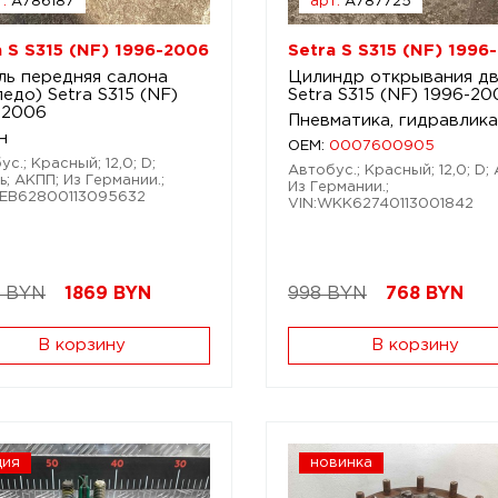
.
A786187
арт.
A787725
a S S315 (NF) 1996-2006
Setra S S315 (NF) 1996
ль передняя салона
Цилиндр открывания д
едо) Setra S315 (NF)
Setra S315 (NF) 1996-20
-2006
Пневматика, гидравлика
н
OEM:
0007600905
с.; Красный; 12,0; D;
Автобус.; Красный; 12,0; D;
ь; АКПП; Из Германии.;
Из Германии.;
EB62800113095632
VIN:WKK62740113001842
 BYN
1869
BYN
998 BYN
768
BYN
В корзину
В корзину
ция
новинка