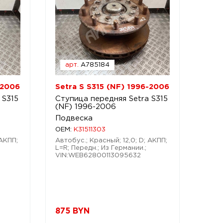
арт.
A785184
-2006
Setra S S315 (NF) 1996-2006
 S315
Ступица передняя Setra S315
(NF) 1996-2006
Подвеска
OEM:
K31511303
 АКПП;
Автобус.; Красный; 12,0; D; АКПП;
L=R; Передн.; Из Германии.;
VIN:WEB62800113095632
875
BYN