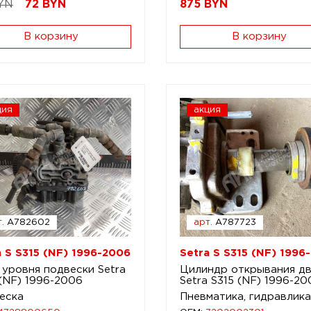
YN
72
BYN
875
BYN
В корзину
В корзину
ция
акция
.
A782602
арт.
A787723
a S S315 (NF) 1996-2006
Setra S S315 (NF) 1996
 уровня подвески Setra
Цилиндр открывания д
 (NF) 1996-2006
Setra S315 (NF) 1996-20
еска
Пневматика, гидравлика