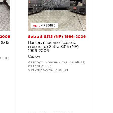
арт.
A786185
-2006
Setra S S315 (NF) 1996-2006
 S315
Панель передняя салона
(торпедо) Setra S315 (NF)
1996-2006
Салон
 АКПП;
Автобус.; Красный; 12,0; D; АКПП;
Из Германии.;
VIN:WKK6274011300184