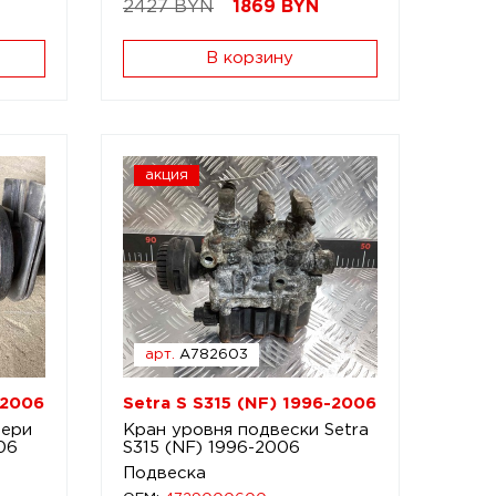
2427 BYN
1869
BYN
В корзину
акция
арт.
A782603
-2006
Setra S S315 (NF) 1996-2006
вери
Кран уровня подвески Setra
06
S315 (NF) 1996-2006
Подвеска