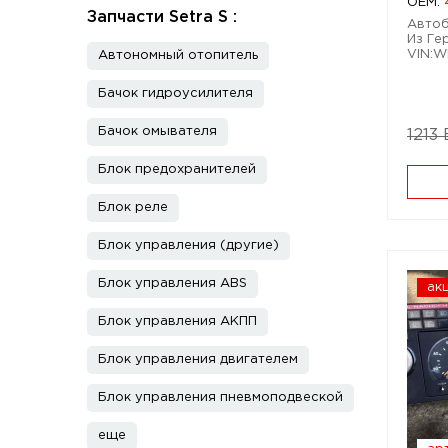
OEM:
Запчасти Setra S :
Автобу
Из Ге
VIN:W
Автономный отопитель
Бачок гидроусилителя
Бачок омывателя
1213
Блок предохранителей
Блок реле
Блок управления (другие)
Блок управления ABS
ак
Блок управления АКПП
Блок управления двигателем
Блок управления пневмоподвеской
еще