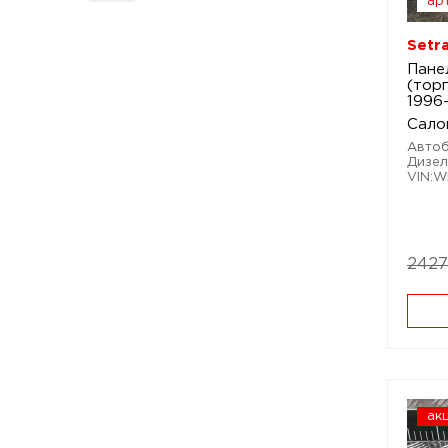
арт
Setr
Пане
(торп
1996
Сало
Автобу
Дизел
VIN:W
2427
ак