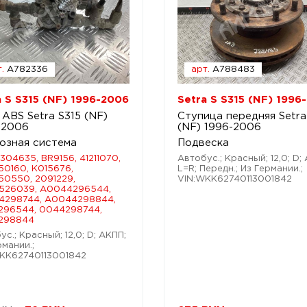
.
A782336
арт.
A788483
a S S315 (NF) 1996-2006
Setra S S315 (NF) 1996
 ABS Setra S315 (NF)
Ступица передняя Setra
-2006
(NF) 1996-2006
озная система
Подвеска
1304635, BR9156, 41211070,
Автобус.; Красный; 12,0; D;
50160, K015676,
L=R; Передн.; Из Германии.;
50550, 2091229,
VIN:WKK62740113001842
526039, A0044296544,
4298744, A0044298844,
296544, 0044298744,
298844
с.; Красный; 12,0; D; АКПП;
рмании.;
KK62740113001842