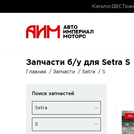
Каталог
ДВС
Тран
Запчасти б/у для Setra S
Главная
Запчасти
Setra
S
Поиск запчастей
Setra
ак
S