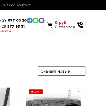
вка
О нас
Контакты
5 29
677 05 20
0
руб
5 29
577 93 31
0
товаров
онтакты
Сначала новые
акция