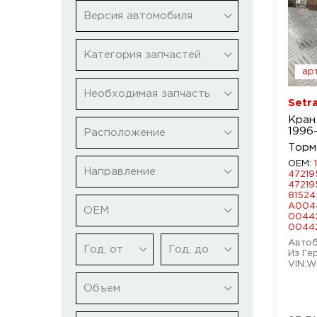
Версия автомобиля
Категория запчастей
арт
Необходимая запчасть
Setr
Кран
1996
Расположение
Торм
OEM:
Направление
47219
47219
81524
A004
ОЕМ
0044
0044
Автобу
Год, от
Год, до
Из Ге
VIN:W
Объем