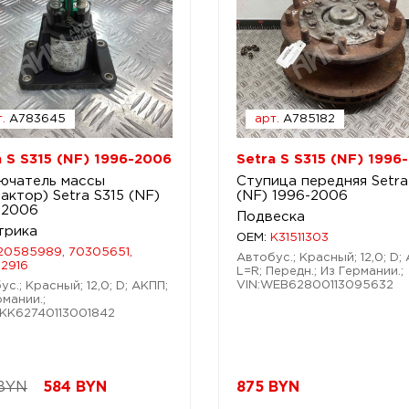
.
A783645
арт.
A785182
a S S315 (NF) 1996-2006
Setra S S315 (NF) 1996
ючатель массы
Ступица передняя Setra
актор) Setra S315 (NF)
(NF) 1996-2006
-2006
Подвеска
трика
OEM:
K31511303
20585989, 70305651,
Автобус.; Красный; 12,0; D;
12916
L=R; Передн.; Из Германии.;
VIN:WEB62800113095632
с.; Красный; 12,0; D; АКПП;
рмании.;
KK62740113001842
BYN
584
BYN
875
BYN