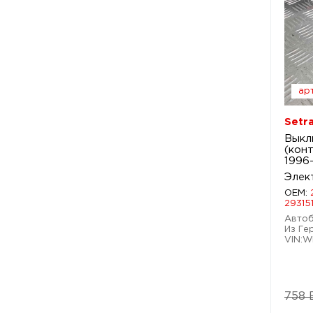
арт
Setr
Выкл
(конт
1996
Элек
OEM:
29315
Автобу
Из Ге
VIN:W
758 