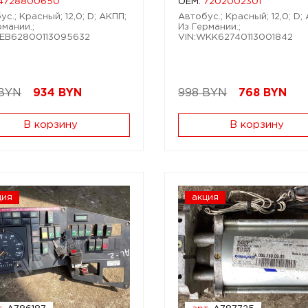
4728800650
OEM:
7202002301
с.; Красный; 12,0; D; АКПП;
Автобус.; Красный; 12,0; D;
рмании.;
Из Германии.;
EB62800113095632
VIN:WKK62740113001842
 BYN
934
BYN
998 BYN
768
BYN
В корзину
В корзину
ция
акция