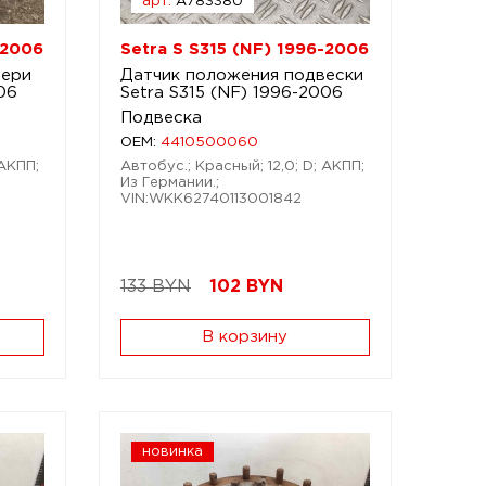
арт.
A783380
-2006
Setra S S315 (NF) 1996-2006
вери
Датчик положения подвески
06
Setra S315 (NF) 1996-2006
Подвеска
OEM:
4410500060
 АКПП;
Автобус.; Красный; 12,0; D; АКПП;
Из Германии.;
VIN:WKK62740113001842
133 BYN
102
BYN
В корзину
новинка