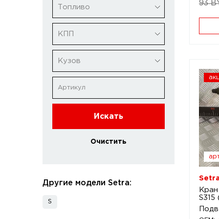
93 B
Топливо
КПП
Кузов
ак
Искать
Очистить
арт
Setr
Другие модели Setra:
Кран
S315
S
Подв