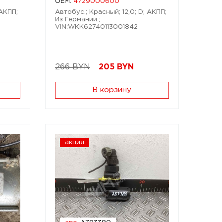
OEM:
4729000600
 АКПП;
Автобус.; Красный; 12,0; D; АКПП;
Из Германии.;
VIN:WKK62740113001842
266 BYN
205
BYN
В корзину
акция