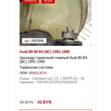
новинка
акция
арт.
A863896
Audi 80 80 B4 (8C) 1991-1995
Цилиндр тормозной главный Audi 80 B4
(8C) 1991-1995
Тормозная система
OEM:
893611307A
Седан.; Серебристый; 2,0; i; МКПП 5ст.; Из
Германии.; VIN:WAUZZZ8CZNA001633
45 BYN
43
BYN