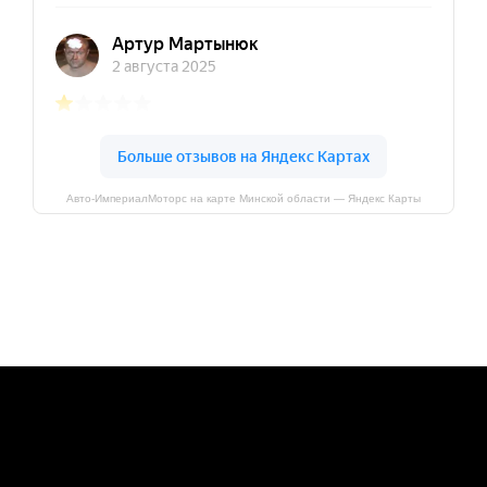
Авто-ИмпериалМоторс на карте Минской области — Яндекс Карты