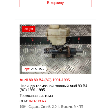
В корзину
акция
арт.
A651156
Audi 80 80 B4 (8C) 1991-1995
Цилиндр тормозной главный Audi 80 B4
(8C) 1991-1995
Тормозная система
OEM:
893611307A
1994; Седан.; Синий; 2,0; i; Бензин; МКПП