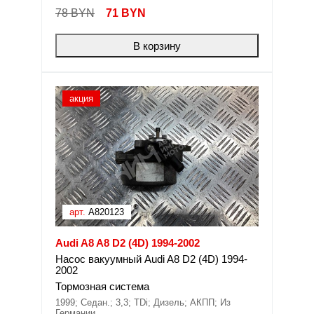
78 BYN
71
BYN
В корзину
акция
арт.
A820123
Audi A8 A8 D2 (4D) 1994-2002
Насос вакуумный Audi A8 D2 (4D) 1994-
2002
Тормозная система
1999; Седан.; 3,3; TDi; Дизель; АКПП; Из
Германии.