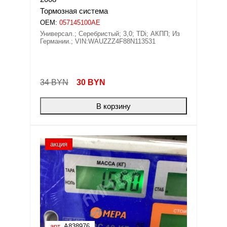
Тормозная система
OEM:
057145100AE
Универсал.; Серебристый; 3,0; TDi; АКПП; Из
Германии.; VIN:WAUZZZ4F88N113531
34 BYN
30
BYN
В корзину
акция
арт.
A838976