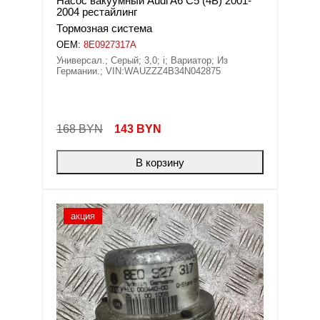
Насос вакуумный Audi A6 C5 (4B) 2001-
2004 рестайлинг
Тормозная система
OEM:
8E0927317A
Универсал.; Серый; 3,0; i; Вариатор; Из
Германии.; VIN:WAUZZZ4B34N042875
168 BYN
143
BYN
В корзину
акция