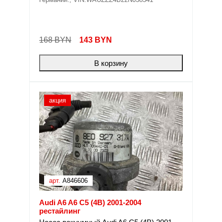
168 BYN
143
BYN
В корзину
акция
арт.
A846606
Audi A6 A6 C5 (4B) 2001-2004
рестайлинг