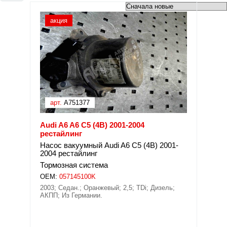
акция
арт.
A751377
Audi A6 A6 C5 (4B) 2001-2004
рестайлинг
Насос вакуумный Audi A6 C5 (4B) 2001-
2004 рестайлинг
Тормозная система
OEM:
057145100K
2003; Седан.; Оранжевый; 2,5; TDi; Дизель;
АКПП; Из Германии.