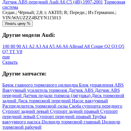
Датчик ABS передний Audi A6 C5 (4B) 1997-2001
Тормозная
система
Седан.; Чёрный; 2,8; i; АКПП; R; Передн.; Из Германии.;
VIN:WAUZZZ4BZYN115013
Узнать цену %
Другие модели Audi:
100
80
90
A1
A2
A3
A4
A5
A6
A6 Allroad
A8
Coupe
Q2
Q3
Q5
Q7
TT
V8
еще
Скрыть
Другие запчасти:
Бачок главного тормозного цилиндра
Блок управления ABS
Вакуумный усилитель тормозов
Датчик ABS
Датчик ABS
передний
Датчик педали тормоза (лягушка)
Диск тормозной
задний
Диск тормозной передний
Насос вакуумный
Распределитель тормозной силы
Скоба суппорта переднего
Суппорт задний левый
Суппорт задний правый
Суппорт
передний левый
Суппорт передний правый
Трубка
вакуумного насоса
Цилиндр тормозной главный
Цилиндр
тормозной рабочий