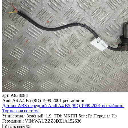
арт.
A838088
Audi A4 A4 B5 (8D) 1999-2001 рестайлинг
Датчик ABS передний Audi A4 B5 (8D) 1999-2001 рестайлинг
Тормозная система
Универсал.; Зелёный; 1,9; TDi; МКПП 5ст.; R; Передн.; Из
Германии.; VIN:WAUZZZ8DZ1A152636
Узнать цену %