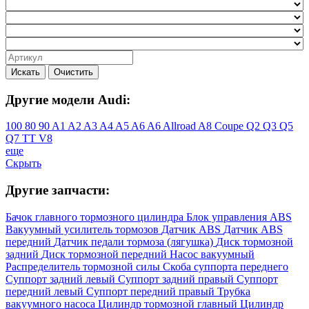
Искать
Очистить
Другие модели Audi:
100
80
90
A1
A2
A3
A4
A5
A6
A6 Allroad
A8
Coupe
Q2
Q3
Q5
Q7
TT
V8
еще
Скрыть
Другие запчасти:
Бачок главного тормозного цилиндра
Блок управления ABS
Вакуумный усилитель тормозов
Датчик ABS
Датчик ABS
передний
Датчик педали тормоза (лягушка)
Диск тормозной
задний
Диск тормозной передний
Насос вакуумный
Распределитель тормозной силы
Скоба суппорта переднего
Суппорт задний левый
Суппорт задний правый
Суппорт
передний левый
Суппорт передний правый
Трубка
вакуумного насоса
Цилиндр тормозной главный
Цилиндр