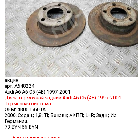
акция
арт.
A648224
Audi A6 A6 C5 (4B) 1997-2001
Диск тормозной задний Audi A6 C5 (4B) 1997-2001
Тормозная система
OEM:
4B0615601A
2000; Седан.; 1,8; Ti; Бензин; АКПП; L=R; Задн.; Из
Германии.
73 BYN
66
BYN
В корзину
В корзине