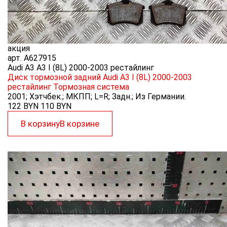
акция
арт.
A627915
Audi A3 A3 I (8L) 2000-2003 рестайлинг
Диск тормозной задний Audi A3 I (8L) 2000-2003
рестайлинг
Тормозная система
2001; Хэтчбек.; МКПП; L=R; Задн.; Из Германии.
122 BYN
110
BYN
В корзину
В корзине