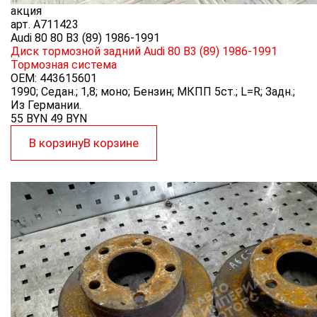
акция
арт.
A711423
Audi 80 80 B3 (89) 1986-1991
Диск тормозной задний Audi 80 B3 (89) 1986-1991
Тормозная система
OEM:
443615601
1990; Седан.; 1,8; моно; Бензин; МКПП 5ст.; L=R; Задн.;
Из Германии.
55 BYN
49
BYN
В корзину
В корзине