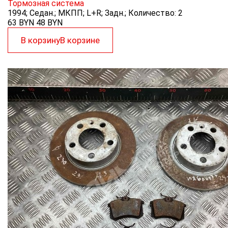
Тормозная система
1994; Седан.; МКПП; L+R; Задн.; Количество: 2
63 BYN
48
BYN
В корзину
В корзине