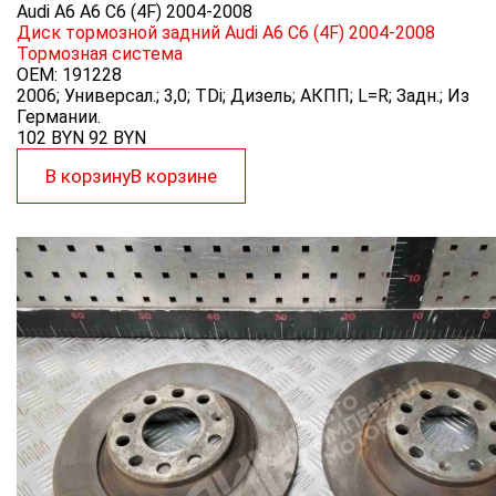
Audi A6 A6 C6 (4F) 2004-2008
Диск тормозной задний Audi A6 C6 (4F) 2004-2008
Тормозная система
OEM:
191228
2006; Универсал.; 3,0; TDi; Дизель; АКПП; L=R; Задн.; Из
Германии.
102 BYN
92
BYN
В корзину
В корзине