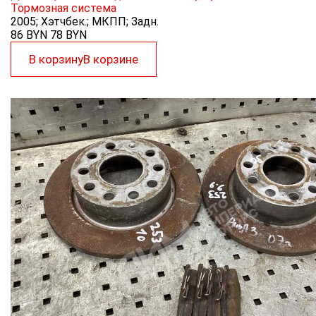
Тормозная система
2005; Хэтчбек.; МКПП; Задн.
86 BYN
78
BYN
В корзину
В корзине