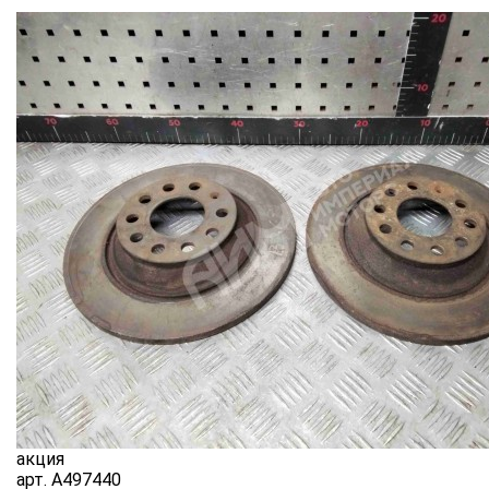
акция
арт.
A497440