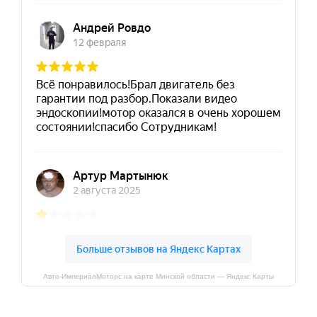
Авто-ИмпериалМоторс на карте Минской области — Яндекс Карты