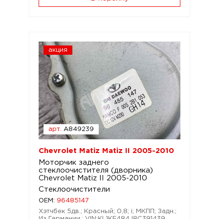
акция
арт.
A849239
Chevrolet Matiz Matiz II 2005-2010
Моторчик заднего
стеклоочистителя (дворника)
Chevrolet Matiz II 2005-2010
Стеклоочистители
OEM:
96485147
Хэтчбек 5дв.; Красный; 0,8; i; МКПП; Задн.;
Из Германии.; VIN:KL1KF484J8C391439