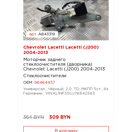
арт.
A843319
Chevrolet Lacetti Lacetti (J200)
2004-2013
Моторчик заднего
стеклоочистителя (дворника)
Chevrolet Lacetti (J200) 2004-2013
Стеклоочистители
OEM:
96464457
Универсал.; Чёрный; 2,0; TD; МКПП 5ст.; Из
Германии.; VIN:KL1NF35UJ7K642563
364 BYN
309
BYN
В корзину