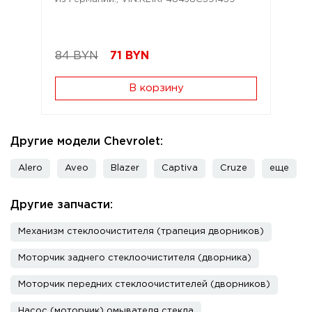
84 BYN
71
BYN
В корзину
Другие модели Chevrolet:
Alero
Aveo
Blazer
Captiva
Cruze
еще
Другие запчасти:
Механизм стеклоочистителя (трапеция дворников)
Моторчик заднего стеклоочистителя (дворника)
Моторчик передних стеклоочистителей (дворников)
Насос (моторчик) омывателя стекла