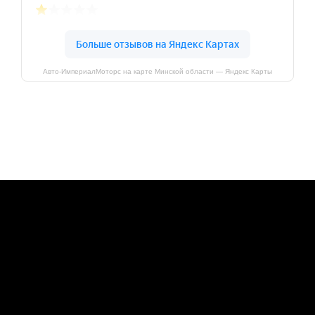
Авто-ИмпериалМоторс на карте Минской области — Яндекс Карты