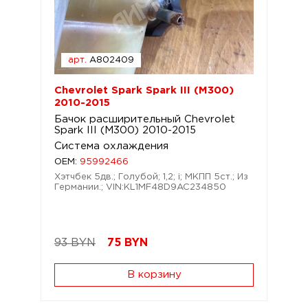
арт.
A802409
Chevrolet Spark Spark III (M300)
2010-2015
Бачок расширительный Chevrolet
Spark III (M300) 2010-2015
Система охлаждения
OEM:
95992466
Хэтчбек 5дв.; Голубой; 1,2; i; МКПП 5ст.; Из
Германии.; VIN:KL1MF48D9AC234850
93 BYN
75
BYN
В корзину