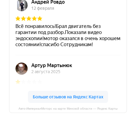
Авто-ИмпериалМоторс на карте Минской области — Яндекс Карты