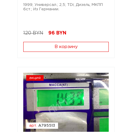
1999; Универсал.; 2,5; TDi; Дизель; МКПП
6ст.; Из Германии.
120 BYN
96
BYN
В корзину
акция
арт.
A795513