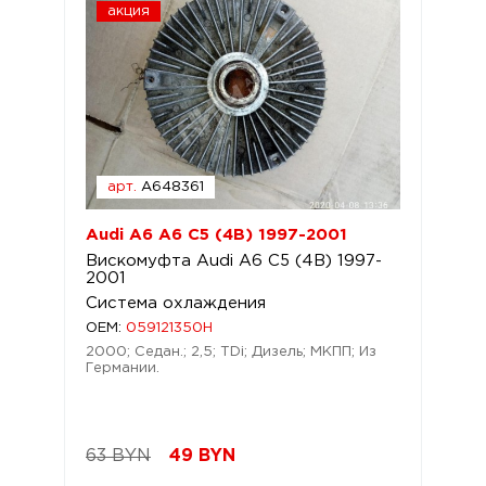
акция
арт.
A648361
Audi A6 A6 C5 (4B) 1997-2001
Вискомуфта Audi A6 C5 (4B) 1997-
2001
Система охлаждения
OEM:
059121350H
2000; Седан.; 2,5; TDi; Дизель; МКПП; Из
Германии.
63 BYN
49
BYN