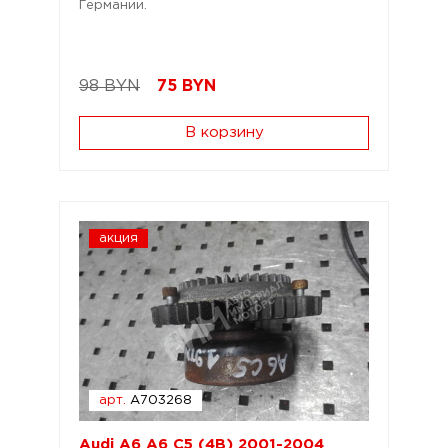
Германии.
98 BYN
75
BYN
В корзину
акция
арт.
A703268
Audi A6 A6 C5 (4B) 2001-2004