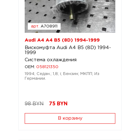
арт.
A708911
Audi A4 A4 B5 (8D) 1994-1999
Вискомуфта Audi A4 B5 (8D) 1994-
1999
Система охлаждения
OEM:
058121350
1994; Седан.; 1,8; i; Бензин; МКПП; Из
Германии.
98 BYN
75
BYN
В корзину