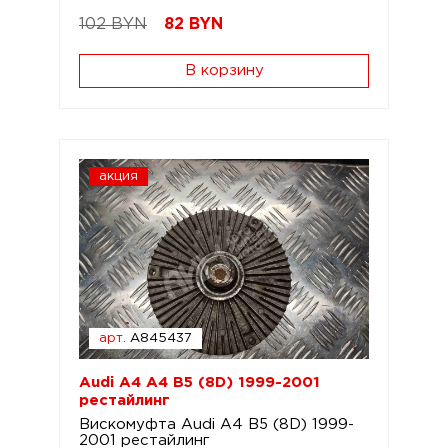
102 BYN
82
BYN
В корзину
акция
арт.
A845437
Audi A4 A4 B5 (8D) 1999-2001
рестайлинг
Вискомуфта Audi A4 B5 (8D) 1999-
2001 рестайлинг