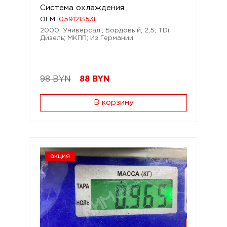
Система охлаждения
OEM:
059121353F
2000; Универсал.; Бордовый; 2,5; TDi;
Дизель; МКПП; Из Германии.
98 BYN
88
BYN
В корзину
акция