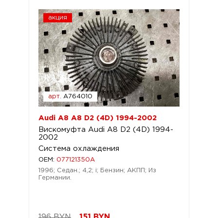
акция
арт.
A764010
Audi A8 A8 D2 (4D) 1994-2002
Вискомуфта Audi A8 D2 (4D) 1994-
2002
Система охлаждения
OEM:
077121350A
1996; Седан.; 4,2; i; Бензин; АКПП; Из
Германии.
196 BYN
151
BYN