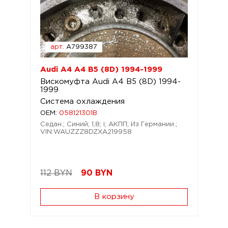
арт.
A799387
Audi A4 A4 B5 (8D) 1994-1999
Вискомуфта Audi A4 B5 (8D) 1994-
1999
Система охлаждения
OEM:
058121301B
Седан.; Синий; 1,8; i; АКПП; Из Германии.;
VIN:WAUZZZ8DZXA219958
112 BYN
90
BYN
В корзину