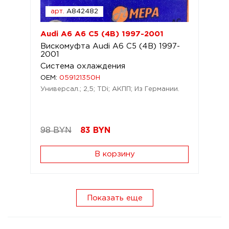
арт.
A842482
Audi A6 A6 C5 (4B) 1997-2001
Вискомуфта Audi A6 C5 (4B) 1997-
2001
Система охлаждения
OEM:
059121350H
Универсал.; 2,5; TDi; АКПП; Из Германии.
98 BYN
83
BYN
В корзину
Показать еще