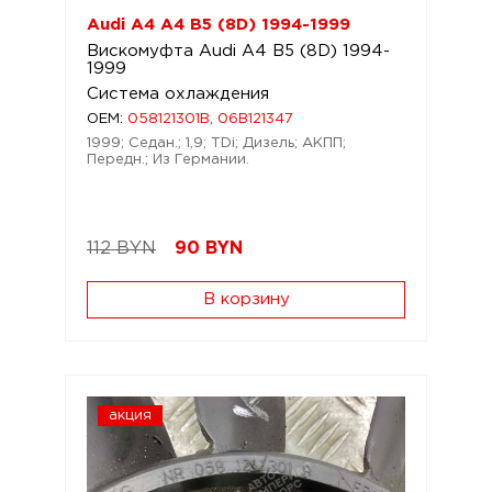
Audi A4 A4 B5 (8D) 1994-1999
Вискомуфта Audi A4 B5 (8D) 1994-
1999
Система охлаждения
OEM:
058121301B, 06B121347
1999; Седан.; 1,9; TDi; Дизель; АКПП;
Передн.; Из Германии.
112 BYN
90
BYN
В корзину
акция