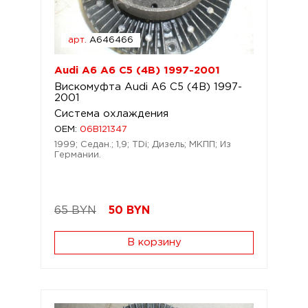
арт.
A646466
Audi A6 A6 C5 (4B) 1997-2001
Вискомуфта Audi A6 C5 (4B) 1997-
2001
Система охлаждения
OEM:
06B121347
1999; Седан.; 1,9; TDi; Дизель; МКПП; Из
Германии.
65 BYN
50
BYN
В корзину