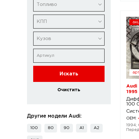
Топливо
КПП
ак
Кузов
арт
Искать
Audi
Очистить
1995
Дифф
100 
Сист
Другие модели Audi:
OEM:
1994; 
100
80
90
A1
A2
Перед