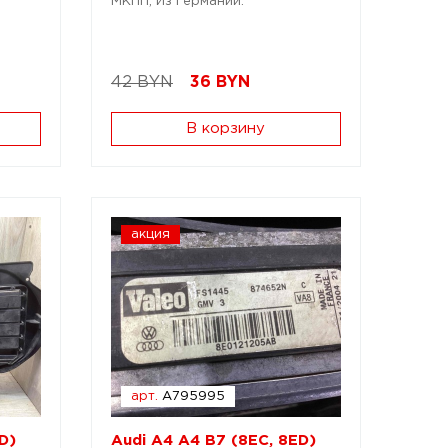
МКПП; Из Германии.
42 BYN
36
BYN
В корзину
акция
арт.
A795995
D)
Audi A4 A4 B7 (8EC, 8ED)