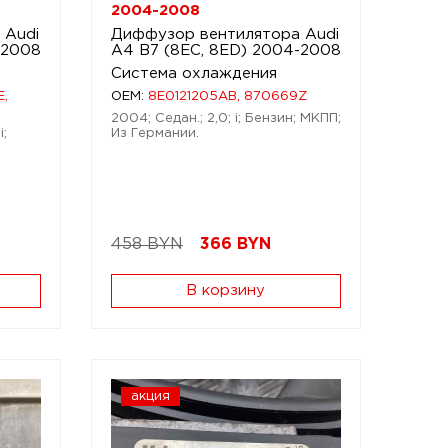
2004-2008
 Audi
Диффузор вентилятора Audi
-2008
A4 B7 (8EC, 8ED) 2004-2008
Система охлаждения
E,
OEM:
8E0121205AB, 870669Z
2004; Седан.; 2,0; i; Бензин; МКПП;
i;
Из Германии.
458 BYN
366
BYN
В корзину
акция