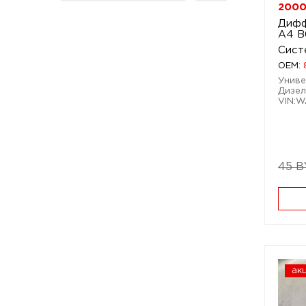
2000
Дифф
A4 B
Сист
OEM:
Универ
Дизел
VIN:
45 
ак