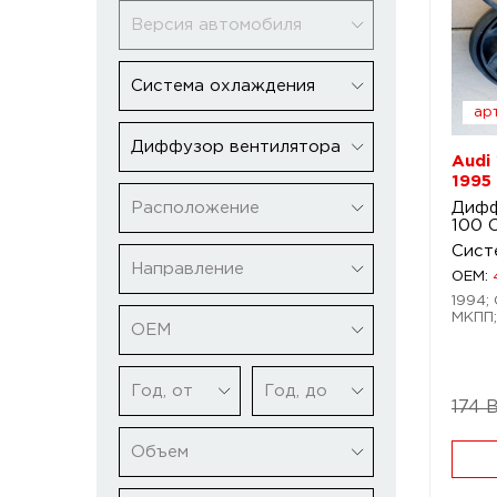
Версия автомобиля
Система охлаждения
арт
Диффузор вентилятора
Audi
1995
Расположение
Дифф
100 
Сист
Направление
OEM:
1994; 
МКПП;
ОЕМ
Год, от
Год, до
174 
Объем