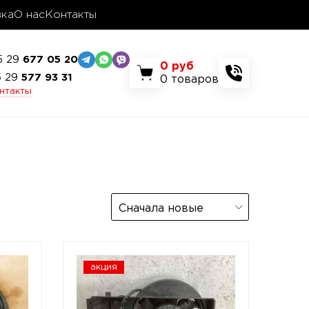
вка
О нас
Контакты
5 29
677 05 20
0
руб
5 29
577 93 31
0
товаров
онтакты
Сначала новые
акция