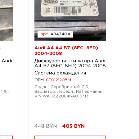
арт.
A843404
-
Audi A4 A4 B7 (8EC, 8ED)
2004-2008
 Audi
Диффузор вентилятора Audi
A4 B7 (8EC, 8ED) 2004-2008
Система охлаждения
OEM:
8E0121205M
Седан.; Серебристый; 2,0; i;
Вариатор; Передн.; Из Германии.;
,6; i;
VIN:WAUZZZ8E46A015313
448 BYN
403
BYN