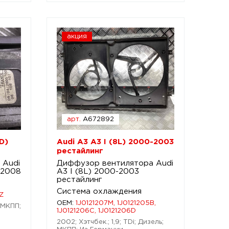
акция
арт.
A672892
D)
Audi A3 A3 I (8L) 2000-2003
рестайлинг
 Audi
Диффузор вентилятора Audi
-2008
A3 I (8L) 2000-2003
рестайлинг
Система охлаждения
Z
OEM:
1J0121207M, 1J0121205B,
; МКПП;
1J0121206C, 1J0121206D
2002; Хэтчбек.; 1,9; TDi; Дизель;