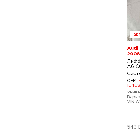
арт
Audi
2008
Дифф
A6 C
Сист
OEM:
1040
Универ
Вариа
VIN:
543 