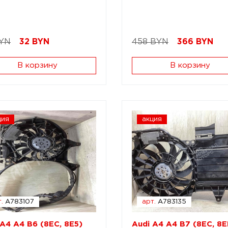
BYN
32
BYN
458 BYN
366
BYN
В корзину
В корзину
ция
акция
.
A783107
арт.
A783135
 A4 A4 B6 (8EC, 8E5)
Audi A4 A4 B7 (8EC, 8E