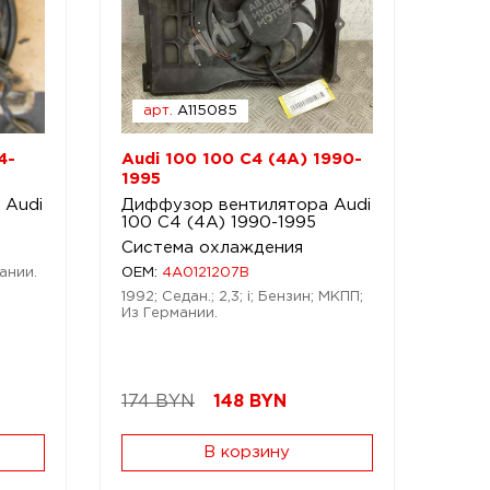
арт.
A115085
4-
Audi 100 100 C4 (4A) 1990-
1995
 Audi
Диффузор вентилятора Audi
100 C4 (4A) 1990-1995
Система охлаждения
ании.
OEM:
4A0121207B
1992; Седан.; 2,3; i; Бензин; МКПП;
Из Германии.
174 BYN
148
BYN
В корзину