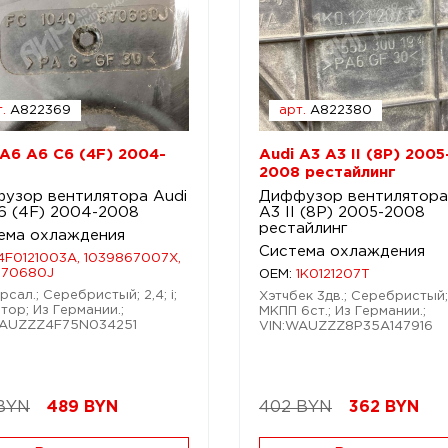
.
A822369
арт.
A822380
 A6 A6 C6 (4F) 2004-
Audi A3 A3 II (8P) 2005
2008 рестайлинг
узор вентилятора Audi
Диффузор вентилятора
6 (4F) 2004-2008
A3 II (8P) 2005-2008
рестайлинг
ема охлаждения
Система охлаждения
4F0121003A, 1039867007X,
870680J
OEM:
1K0121207T
сал.; Серебристый; 2,4; i;
Хэтчбек 3дв.; Серебристый; 1
тор; Из Германии.;
МКПП 6ст.; Из Германии.;
WAUZZZ4F75N034251
VIN:WAUZZZ8P35A147916
BYN
489
BYN
402 BYN
362
BYN