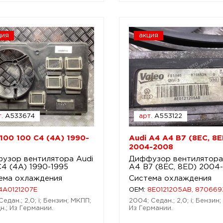
ция
акция
.
A533674
арт.
A553122
 100 100 C4 (4A) 1990-
Audi A4 A4 B7 (8EC, 8E
2004-2008
узор вентилятора Audi
Диффузор вентилятора
C4 (4A) 1990-1995
A4 B7 (8EC, 8ED) 2004
ема охлаждения
Система охлаждения
4A0121207E
OEM:
8E0121205AB, 870669
Седан.; 2,0; i; Бензин; МКПП;
2004; Седан.; 2,0; i; Бензин
н.; Из Германии.
Из Германии.