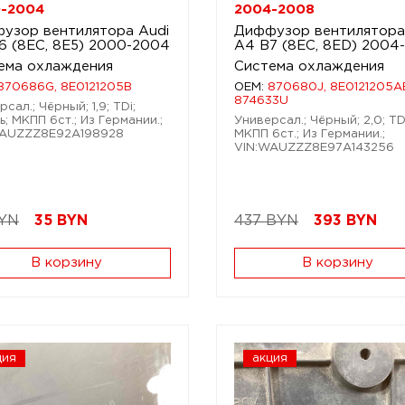
-2004
2004-2008
узор вентилятора Audi
Диффузор вентилятора
6 (8EC, 8E5) 2000-2004
A4 B7 (8EC, 8ED) 2004
ема охлаждения
Система охлаждения
870686G, 8E0121205B
OEM:
870680J, 8E0121205A
874633U
сал.; Чёрный; 1,9; TDi;
ь; МКПП 6ст.; Из Германии.;
Универсал.; Чёрный; 2,0; TD
WAUZZZ8E92A198928
МКПП 6ст.; Из Германии.;
VIN:WAUZZZ8E97A143256
BYN
35
BYN
437 BYN
393
BYN
В корзину
В корзину
ция
акция