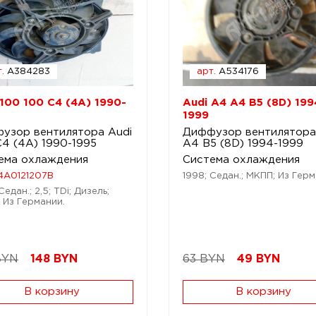
.
A384283
арт.
A534176
 100 100 C4 (4A) 1990-
Audi A4 A4 B5 (8D) 199
1999
узор вентилятора Audi
Диффузор вентилятора
C4 (4A) 1990-1995
A4 B5 (8D) 1994-1999
ема охлаждения
Система охлаждения
4A0121207B
1998; Седан.; МКПП; Из Герм
Седан.; 2,5; TDi; Дизель;
 Из Германии.
BYN
148
BYN
63 BYN
49
BYN
В корзину
В корзину