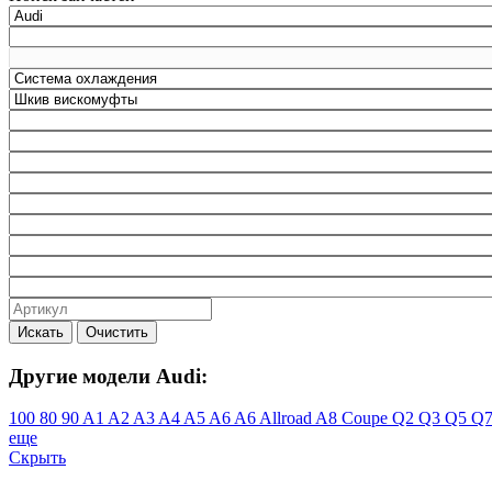
Искать
Очистить
Другие модели Audi:
100
80
90
A1
A2
A3
A4
A5
A6
A6 Allroad
A8
Coupe
Q2
Q3
Q5
Q
еще
Скрыть