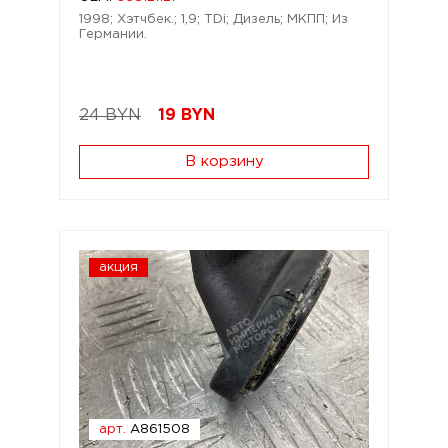
1998; Хэтчбек.; 1,9; TDi; Дизель; МКПП; Из
Германии.
24 BYN
19
BYN
В корзину
акция
арт.
A861508