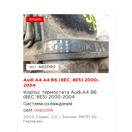
акция
арт.
A823190
Audi A4 A4 B6 (8EC, 8E5) 2000-
2004
Корпус термостата Audi A4 B6
(8EC, 8E5) 2000-2004
Система охлаждения
OEM:
06B121111K
2003; Седан.; 2,0; i; Бензин; МКПП; Из
Германии.