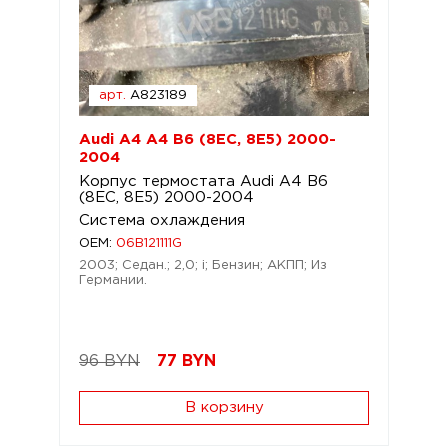
арт.
A823189
Audi A4 A4 B6 (8EC, 8E5) 2000-
2004
Корпус термостата Audi A4 B6
(8EC, 8E5) 2000-2004
Система охлаждения
OEM:
06B121111G
2003; Седан.; 2,0; i; Бензин; АКПП; Из
Германии.
96 BYN
77
BYN
В корзину