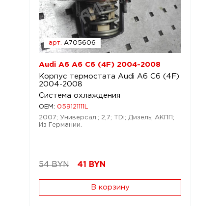
арт.
A705606
Audi A6 A6 C6 (4F) 2004-2008
Корпус термостата Audi A6 C6 (4F)
2004-2008
Система охлаждения
OEM:
059121111L
2007; Универсал.; 2,7; TDi; Дизель; АКПП;
Из Германии.
54 BYN
41
BYN
В корзину