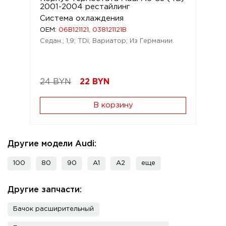
2001-2004 рестайлинг
Система охлаждения
OEM:
06B121121, 038121121B
Седан.; 1,9; TDi; Вариатор; Из Германии.
24 BYN
22
BYN
В корзину
Другие модели Audi:
100
80
90
A1
A2
еще
Другие запчасти:
Бачок расширительный