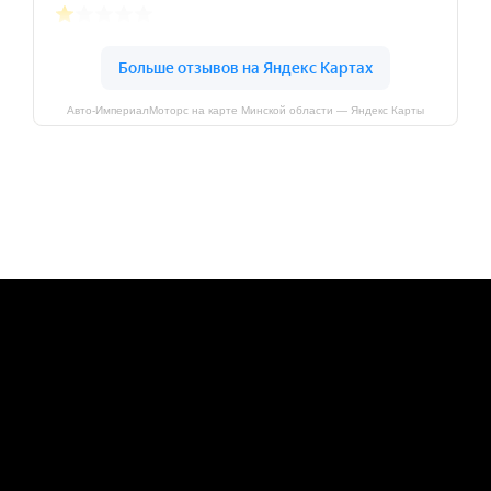
Авто-ИмпериалМоторс на карте Минской области — Яндекс Карты