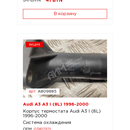
54 BYN
41
BYN
В корзину
акция
арт.
A809885
Audi A3 A3 I (8L) 1996-2000
Корпус термостата Audi A3 I (8L)
1996-2000
Система охлаждения
OEM:
038121121