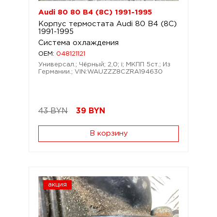
Audi 80 80 B4 (8C) 1991-1995
Корпус термостата Audi 80 B4 (8C)
1991-1995
Система охлаждения
OEM:
048121121
Универсал.; Чёрный; 2,0; i; МКПП 5ст.; Из
Германии.; VIN:WAUZZZ8CZRA194630
43 BYN
39
BYN
В корзину
акция