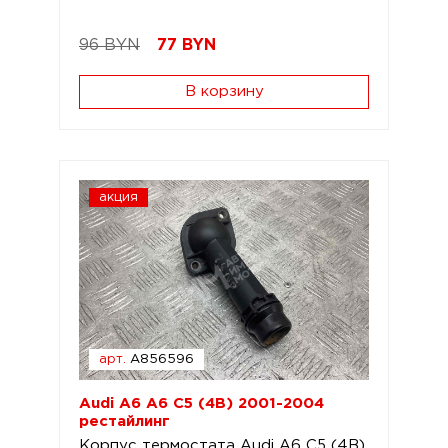
96 BYN
77
BYN
В корзину
акция
арт.
A856596
Audi A6 A6 C5 (4B) 2001-2004
рестайлинг
Корпус термостата Audi A6 C5 (4B)