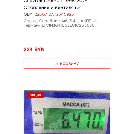
Chevrolet Alero I 1998-2004
Отопление и вентиляция
OEM:
22667127, 12345923
Седан.; Серебристый; 3,4; i; АКПП; Из
Германии.; VIN:1G1NL52E81C255636
224
BYN
В корзину
акция