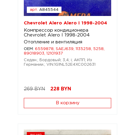
арт.
A845544
Chevrolet Alero Alero I 1998-2004
Компрессор кондиционера
Chevrolet Alero I 1998-2004
Отопление и вентиляция
OEM:
6559878, SAEJ639, 1135258, 5258,
89018903, 12101937
Седан.; Бордовый; 3,4; i; АКПП; Из
Германии.; VIN:1G1NL52E4XC002631
269 BYN
228
BYN
В корзину
акция