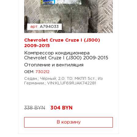
арт.
A794033
Chevrolet Cruze Cruze I (J300)
2009-2015
Компрессор кондиционера
Chevrolet Cruze I (J300) 2009-2015
Отопление и вентиляция
OEM:
730212
Седан.; Чёрный; 2,0; TD; МКПП 5ст.; Из
Германии.; VIN:KL1JF69RJAK742281
338 BYN
304
BYN
В корзину