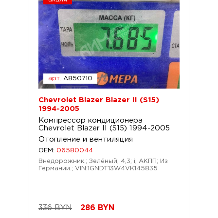
арт.
A850710
Chevrolet Blazer Blazer II (S15)
1994-2005
Компрессор кондиционера
Chevrolet Blazer II (S15) 1994-2005
Отопление и вентиляция
OEM:
06580044
Внедорожник.; Зелёный; 4,3; i; АКПП; Из
Германии.; VIN:1GNDT13W4VK145835
336 BYN
286
BYN