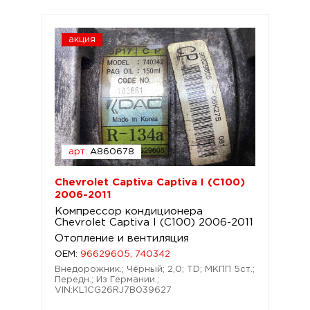
акция
арт.
A860678
Chevrolet Captiva Captiva I (C100)
2006-2011
Компрессор кондиционера
Chevrolet Captiva I (C100) 2006-2011
Отопление и вентиляция
OEM:
96629605, 740342
Внедорожник.; Чёрный; 2,0; TD; МКПП 5ст.;
Передн.; Из Германии.;
VIN:KL1CG26RJ7B039627