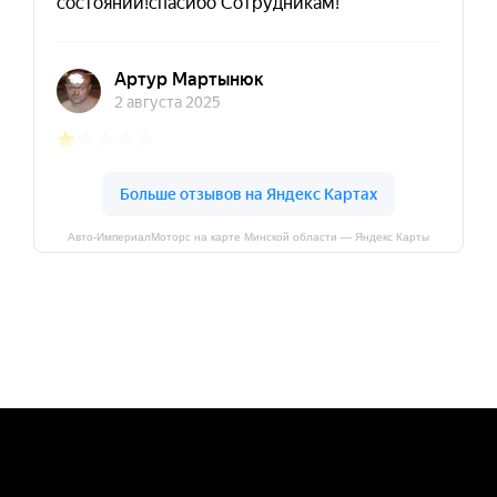
Авто-ИмпериалМоторс на карте Минской области — Яндекс Карты