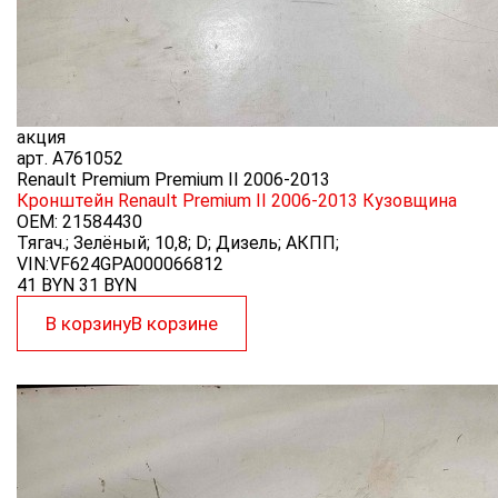
акция
арт.
A761052
Renault Premium Premium II 2006-2013
Кронштейн Renault Premium II 2006-2013
Кузовщина
OEM:
21584430
Тягач.; Зелёный; 10,8; D; Дизель; АКПП;
VIN:VF624GPA000066812
41 BYN
31
BYN
В корзину
В корзине