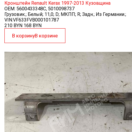
Кронштейн Renault Kerax 1997-2013
Кузовщина
OEM:
5600433348C, 5010098737
Грузовик.; Белый; 11,0; D; МКПП; R; Задн.; Из Германии.;
VIN:VF633FVB000101787
210 BYN
168
BYN
В корзину
В корзине