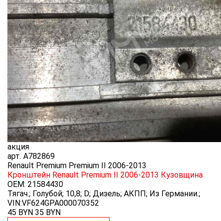
акция
арт.
A782869
Renault Premium Premium II 2006-2013
Кронштейн Renault Premium II 2006-2013
Кузовщина
OEM:
21584430
Тягач.; Голубой; 10,8; D; Дизель; АКПП; Из Германии.;
VIN:VF624GPA000070352
45 BYN
35
BYN