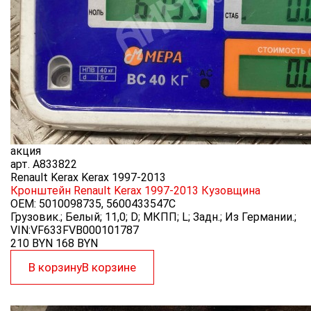
акция
арт.
A833822
Renault Kerax Kerax 1997-2013
Кронштейн Renault Kerax 1997-2013
Кузовщина
OEM:
5010098735, 5600433547C
Грузовик.; Белый; 11,0; D; МКПП; L; Задн.; Из Германии.;
VIN:VF633FVB000101787
210 BYN
168
BYN
В корзину
В корзине