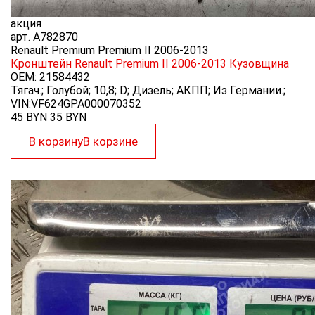
акция
арт.
A782870
Renault Premium Premium II 2006-2013
Кронштейн Renault Premium II 2006-2013
Кузовщина
OEM:
21584432
Тягач.; Голубой; 10,8; D; Дизель; АКПП; Из Германии.;
VIN:VF624GPA000070352
45 BYN
35
BYN
В корзину
В корзине