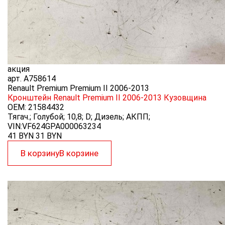
акция
арт.
A758614
Renault Premium Premium II 2006-2013
Кронштейн Renault Premium II 2006-2013
Кузовщина
OEM:
21584432
Тягач.; Голубой; 10,8; D; Дизель; АКПП;
VIN:VF624GPA000063234
41 BYN
31
BYN
В корзину
В корзине