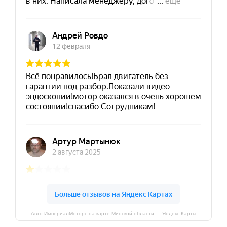
Авто-ИмпериалМоторс на карте Минской области — Яндекс Карты