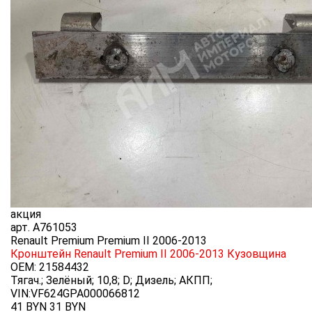
акция
арт.
A761053
Renault Premium Premium II 2006-2013
Кронштейн Renault Premium II 2006-2013
Кузовщина
OEM:
21584432
Тягач.; Зелёный; 10,8; D; Дизель; АКПП;
VIN:VF624GPA000066812
41 BYN
31
BYN