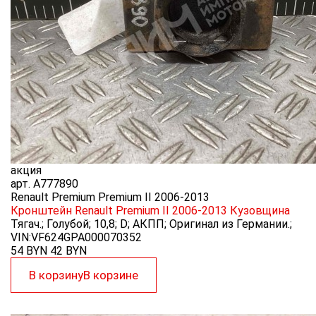
акция
арт.
A777890
Renault Premium Premium II 2006-2013
Кронштейн Renault Premium II 2006-2013
Кузовщина
Тягач.; Голубой; 10,8; D; АКПП; Оригинал из Германии.;
VIN:VF624GPA000070352
54 BYN
42
BYN
В корзину
В корзине