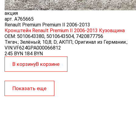
акция
арт.
A765665
Renault Premium Premium II 2006-2013
Кронштейн Renault Premium II 2006-2013
Кузовщина
OEM:
5010643380, 5010643504, 7420877756
Тягач.; Зелёный; 10,8; D; АКПП; Оригинал из Германии.;
VIN:VF624GPA000066812
245 BYN
184
BYN
В корзину
В корзине
Показать еще