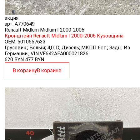
акция
арт.
A770649
Renault Midlum Midlum I 2000-2006
Кронштейн Renault Midlum I 2000-2006
Кузовщина
OEM:
5010557633
Грузовик.; Белый; 4,0; D; Дизель; МКПП 6ст.; Задн.; Из
Германии.; VIN:VF642AEA000021826
620 BYN
477
BYN
В корзину
В корзине