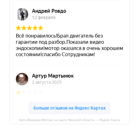
Авто-ИмпериалМоторс на карте Минской области — Яндекс Карты