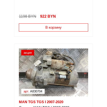
1198 BYN
922
BYN
В корзину
акция
арт.
A830704
MAN TGS TGS I 2007-2020