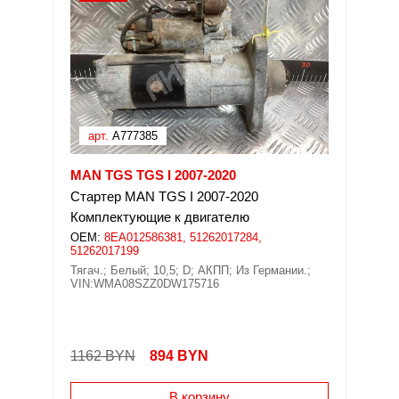
арт.
A777385
MAN TGS TGS I 2007-2020
Стартер MAN TGS I 2007-2020
Комплектующие к двигателю
OEM:
8EA012586381, 51262017284,
51262017199
Тягач.; Белый; 10,5; D; АКПП; Из Германии.;
VIN:WMA08SZZ0DW175716
1162 BYN
894
BYN
В корзину