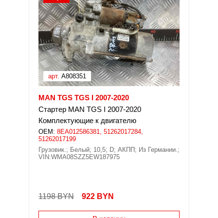
арт.
A808351
MAN TGS TGS I 2007-2020
Стартер MAN TGS I 2007-2020
Комплектующие к двигателю
OEM:
8EA012586381, 51262017284,
51262017199
Грузовик.; Белый; 10,5; D; АКПП; Из Германии.;
VIN:WMA08SZZ5EW187975
1198 BYN
922
BYN