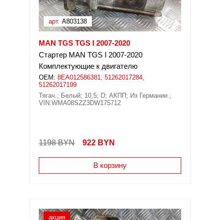
арт.
A803138
MAN TGS TGS I 2007-2020
Стартер MAN TGS I 2007-2020
Комплектующие к двигателю
OEM:
8EA012586381, 51262017284,
51262017199
Тягач.; Белый; 10,5; D; АКПП; Из Германии.;
VIN:WMA08SZZ3DW175712
1198 BYN
922
BYN
В корзину
акция