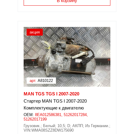
В корзину
акция
арт.
A810122
MAN TGS TGS I 2007-2020
Стартер MAN TGS I 2007-2020
Комплектующие к двигателю
OEM:
8EA012586381, 51262017284,
51262017199
Грузовик.; Белый; 10,5; D; АКПП; Из Германии.;
VIN:WMA08SZZ8DW175690