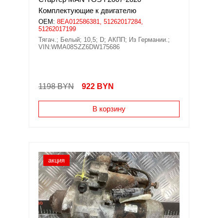
Комплектующие к двигателю
OEM:
8EA012586381, 51262017284,
51262017199
Тягач.; Белый; 10,5; D; АКПП; Из Германии.;
VIN:WMA08SZZ6DW175686
1198 BYN
922
BYN
В корзину
акция