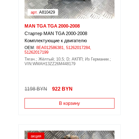
арт.
A810429
MAN TGA TGA 2000-2008
Стартер MAN TGA 2000-2008
Комплектующие к двигателю
OEM:
8EA012586381, 51262017284,
51262017199
Тягач.; Жёлтый; 10,5; D; АКПП; Из Германии.;
VIN:WMAH13ZZ26M448179
1198 BYN
922
BYN
В корзину
акция