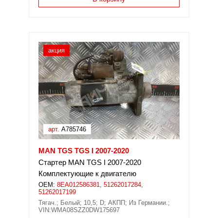
акция
арт.
A785746
MAN TGS TGS I 2007-2020
Стартер MAN TGS I 2007-2020
Комплектующие к двигателю
OEM:
8EA012586381, 51262017284,
51262017199
Тягач.; Белый; 10,5; D; АКПП; Из Германии.;
VIN:WMA08SZZ0DW175697