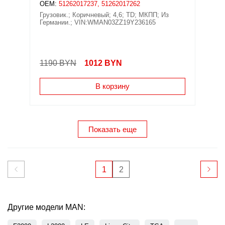
OEM:
51262017237, 51262017262
Грузовик.; Коричневый; 4,6; TD; МКПП; Из
Германии.; VIN:WMAN03ZZ19Y236165
1190 BYN
1012
BYN
В корзину
Показать еще
1
2
Другие модели MAN: