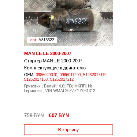
арт.
A813522
MAN LE LE 2000-2007
Стартер MAN LE 2000-2007
Комплектующие к двигателю
OEM:
0986020070, 0986011290, 51262017119,
51262017158, 51262017212
Грузовик.; Белый; 4,6; TD; МКПП; Из
Германии.; VIN:WMAL20ZZZYY061312
758 BYN
607
BYN
В корзину