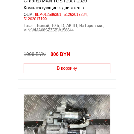
Стартер MAN TGS I 2007-2020
Комплектующие к двигателю
OEM:
8EA012586381, 51262017284,
51262017199
Тягач.; Белый; 10,5; D; АКПП; Из Германии.;
VIN:WMA08SZZ5BW158844
1008 BYN
806
BYN
В корзину