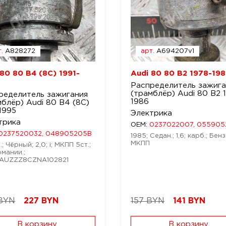
.
A828272
арт.
A694207v1
 80 80 B4 (8C) 1991-
Audi 80 80 B2 1978-19
Распределитель зажига
(трамблёр) Audi 80 B2 
ределитель зажигания
1986
мблёр) Audi 80 B4 (8C)
1995
Электрика
трика
OEM:
0237022007, 05590
0237520032, 048905205B
1985; Седан.; 1,6; карб.; Бенз
МКПП
; Чёрный; 2,0; i; МКПП 5ст.;
рмании.;
WAUZZZ8CZNA102821
BYN
227
BYN
157 BYN
141
BYN
В корзину
В корзину