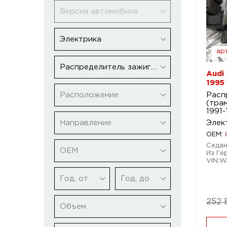
Версия автомобиля
Электрика
арт
Распределитель зажигания (трамблёр)
Audi
1995
Расположение
Расп
(тра
1991-
Направление
Элек
OEM:
Седан.
ОЕМ
Из Ге
VIN:
Год, от
Год, до
252 
Объем