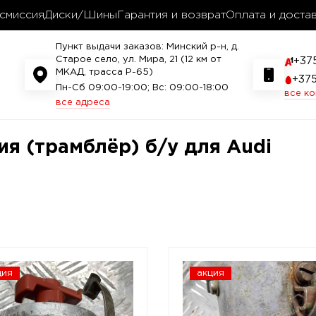
смиссия
Диски/Шины
Гарантия и возврат
Оплата и доста
Пункт выдачи заказов: Минский р-н, д.
Старое село, ул. Мира, 21 (12 км от
+37
МКАД, трасса P-65)
+37
Пн-Сб 09:00-19:00; Вс: 09:00-18:00
все к
все адреса
я (трамблёр) б/у для Audi
ция
акция