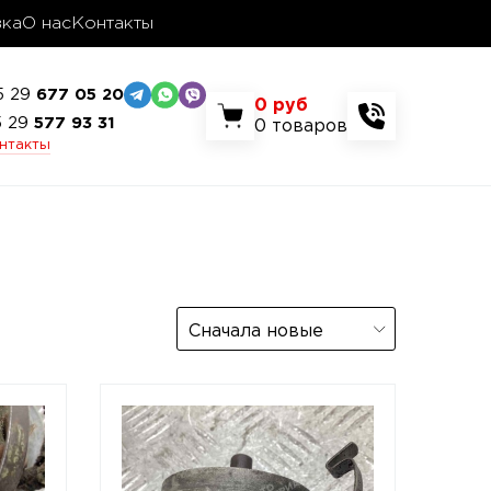
вка
О нас
Контакты
5 29
677 05 20
0
руб
5 29
577 93 31
0
товаров
онтакты
Сначала новые