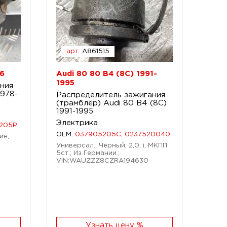
арт.
A861515
86
Audi 80 80 B4 (8C) 1991-
1995
ния
1978-
Распределитель зажигания
(трамблёр) Audi 80 B4 (8C)
1991-1995
Электрика
5205P
OEM:
037905205C, 0237520040
ин;
Универсал.; Чёрный; 2,0; i; МКПП
5ст.; Из Германии.;
VIN:WAUZZZ8CZRA194630
Узнать цену %