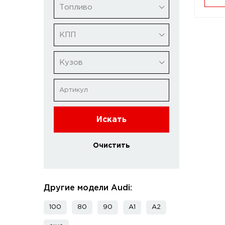
Топливо
КПП
Кузов
Искать
Очистить
Другие модели Audi:
100
80
90
A1
A2